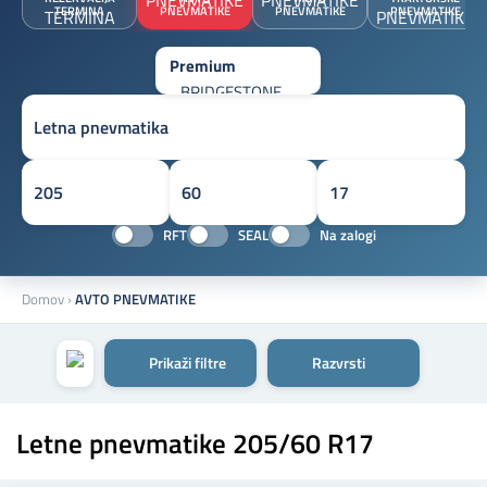
TERMINA
PNEVMATIKE
PNEVMATIKE
PNEVMATIKE
RFT
SEAL
Na zalogi
Domov
›
AVTO PNEVMATIKE
Prikaži filtre
Razvrsti
Letne pnevmatike 205/60 R17