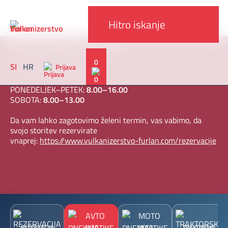
x
DELOVNI ČAS V AVGUSTU 2026
0
SI
HR
Prijava
Od 1. 8. do 30. 8. 2026
PONEDELJEK–PETEK:
8.00–16.00
SOBOTA:
8.00–13.00
Da vam lahko zagotovimo želeni termin, vas vabimo, da
svojo storitev rezervirate
vnaprej:
https://www.vulkanizerstvo-furlan.com/rezervacije
REZERVACIJA
AVTO
MOTO
TRAKTORSKE