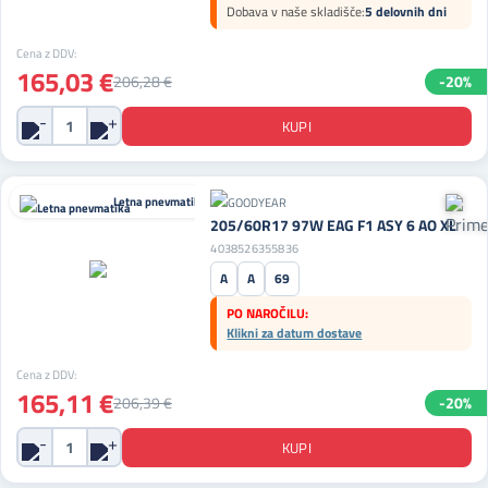
Dobava v naše skladišče:
5 delovnih dni
Cena z DDV:
165,03 €
206,28 €
-20%
Letna pnevmatika
205/60R17 97W EAG F1 ASY 6 AO XL
4038526355836
A
A
69
PO NAROČILU:
Klikni za datum dostave
Cena z DDV:
165,11 €
206,39 €
-20%