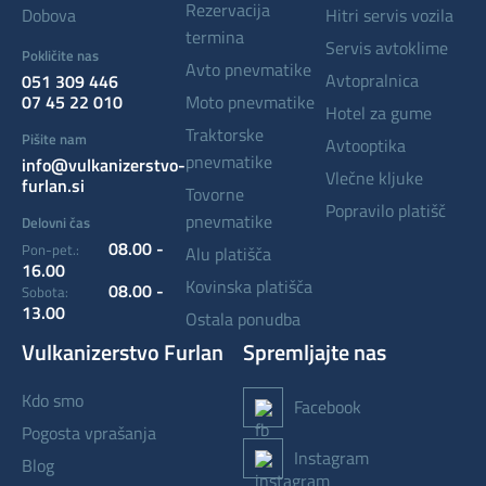
rezervacija
Dobova
hitri servis vozila
termina
servis avtoklime
Pokličite nas
avto pnevmatike
avtopralnica
051 309 446
07 45 22 010
moto pnevmatike
hotel za gume
traktorske
Pišite nam
avtooptika
pnevmatike
info@vulkanizerstvo-
vlečne kljuke
furlan.si
tovorne
popravilo platišč
pnevmatike
Delovni čas
08.00 -
Pon-pet.:
alu platišča
16.00
kovinska platišča
08.00 -
Sobota:
13.00
ostala ponudba
Vulkanizerstvo Furlan
Spremljajte nas
kdo smo
Facebook
pogosta vprašanja
Instagram
blog