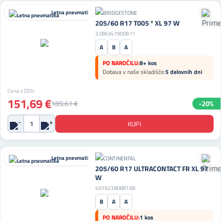
Letna pnevmatika
205/60 R17 T005 * XL 97 W
3286341900811
A
B
A
PO NAROČILU:
8+ kos
Dobava v naše skladišče:
5 delovnih dni
Cena z DDV:
151,69 €
189,61 €
-20%
Letna pnevmatika
205/60 R17 ULTRACONTACT FR XL 97
W
4019238088168
B
A
A
PO NAROČILU:
1 kos