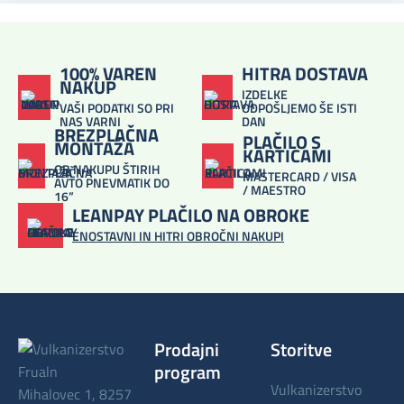
100% VAREN
HITRA DOSTAVA
NAKUP
IZDELKE
VAŠI PODATKI SO PRI
ODPOŠLJEMO ŠE ISTI
NAS VARNI
DAN
BREZPLAČNA
PLAČILO S
MONTAŽA
KARTICAMI
OB NAKUPU ŠTIRIH
MASTERCARD / VISA
AVTO PNEVMATIK DO
/ MAESTRO
16”
LEANPAY PLAČILO NA OBROKE
ENOSTAVNI IN HITRI OBROČNI NAKUPI
Prodajni
Storitve
program
vulkanizerstvo
Mihalovec 1, 8257