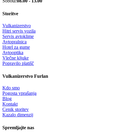
Sobota:
08.00 - 13.00
Storitve
Vulkanizerstvo
Hitri servis vozila
Servis avtoklime
Avtopralnica
Hotel za gume
Avtooptika
Vlečne kljuke
Popravilo platišč
Vulkanizerstvo Furlan
Kdo smo
Pogosta vprašanja
Blog
Kontakt
Cenik storitev
Kazalo dimenzij
Spremljajte nas