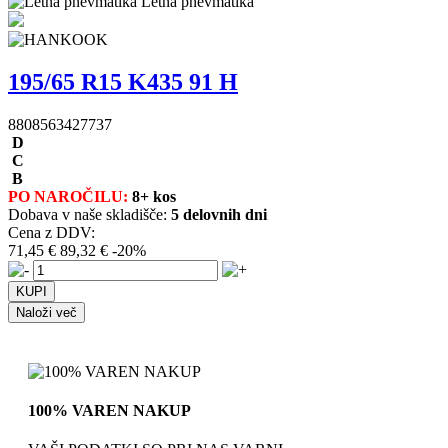
Letna pnevmatika
195/65 R15 K435 91 H
8808563427737
D
C
B
PO NAROČILU:
8+ kos
Dobava v naše skladišče:
5 delovnih dni
Cena z DDV:
71,45 €
89,32 €
-20%
Naloži več
100% VAREN NAKUP