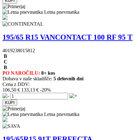
Letna pnevmatika
195/65 R15 VANCONTACT 100 RF 95 T
4019238015812
B
C
B
PO NAROČILU:
8+ kos
Dobava v naše skladišče:
5 delovnih dni
Cena z DDV:
106,50 €
133,13 €
-20%
Letna pnevmatika
195/65R15 91T PERFECTA