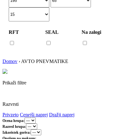
RFT
SEAL
Na zalogi
Domov
›
AVTO PNEVMATIKE
Prikaži filtre
Razvrsti
Privzeto
Cenejši naprej
Dražji naprej
Ocena hrupa:
Razred hrupa:
Izkoristek goriva:
Oprijem na mokrem: