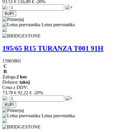
93,51 €
116,89 €
-20%
Letna pnevmatika
195/65 R15 TURANZA T001 91H
15965801
C
B
Zaloga:
2 kos
Dobava:
takoj
Cena z DDV:
73,78 €
92,22 €
-20%
Letna pnevmatika