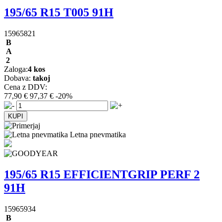
195/65 R15 T005 91H
15965821
B
A
2
Zaloga:
4 kos
Dobava:
takoj
Cena z DDV:
77,90 €
97,37 €
-20%
Letna pnevmatika
195/65 R15 EFFICIENTGRIP PERF 2
91H
15965934
B