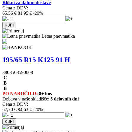
Klikni za datum dostave
Cena z DDV:
65,56 €
81,95 €
-20%
Letna pnevmatika
195/65 R15 K125 91 H
8808563590608
C
B
B
PO NAROČILU:
8+ kos
Dobava v naše skladišče:
5 delovnih dni
Cena z DDV:
67,70 €
84,63 €
-20%