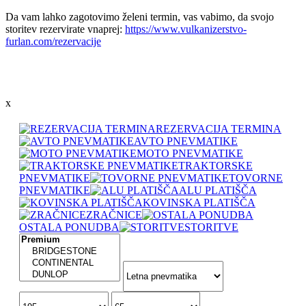
Da vam lahko zagotovimo želeni termin, vas vabimo, da svojo
storitev rezervirate vnaprej:
https://www.vulkanizerstvo-
furlan.com/rezervacije
x
REZERVACIJA TERMINA
AVTO PNEVMATIKE
MOTO PNEVMATIKE
TRAKTORSKE
PNEVMATIKE
TOVORNE
PNEVMATIKE
ALU PLATIŠČA
KOVINSKA PLATIŠČA
ZRAČNICE
OSTALA PONUDBA
STORITVE