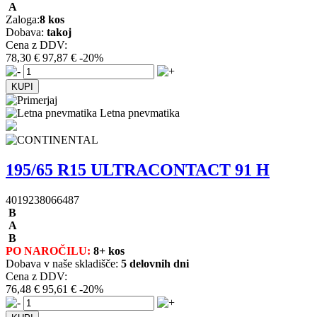
A
Zaloga:
8 kos
Dobava:
takoj
Cena z DDV:
78,30 €
97,87 €
-20%
Letna pnevmatika
195/65 R15 ULTRACONTACT 91 H
4019238066487
B
A
B
PO NAROČILU:
8+ kos
Dobava v naše skladišče:
5 delovnih dni
Cena z DDV:
76,48 €
95,61 €
-20%