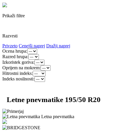
Prikaži filtre
Razvrsti
Privzeto
Cenejši naprej
Dražji naprej
Ocena hrupa:
Razred hrupa:
Izkoristek goriva:
Oprijem na mokrem:
Hitrostni indeks:
Indeks nosilnosti:
Letne pnevmatike 195/50 R20
Letna pnevmatika