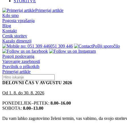
STORITVE
Primerjaj artikle
Kdo smo
Pogosta vprašanja
Blog
Kontakt
Cenik storitev
Kazalo dimenzij
051 309 446
Pošlji sporočilo
Pogoji poslovanja
Varovanje zasebnosti
Pravilnik o piškotkih
Primerjaj artikle
DELOVNI ČAS V AVGUSTU 2026
Od 1. 8. do 30. 8. 2026
PONEDELJEK–PETEK:
8.00–16.00
SOBOTA:
8.00–13.00
Da vam lahko zagotovimo želeni termin, vas vabimo, da svojo storitev