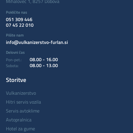
Mihalovec 1, 8257 Dobova
Pokličite nas
051 309 446
07 45 22 010
Pišite nam
info@vulkanizerstvo-furlan.si
Delovni čas
08.00 - 16.00
Pon-pet.:
08.00 - 13.00
Sobota:
Storitve
vulkanizerstvo
hitri servis vozila
servis avtoklime
avtopralnica
hotel za gume