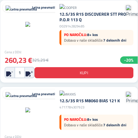
Letna pnevmatika
12.5/35 R15 DISCOVERER STT PRO
P.O.R 113 Q
0029142829485
PO NAROČILU:
8+ kos
Dobava v naše skladišče:
7 delovnih dni
Cena z DDV:
260,23 €
325,29 €
-20%
Letna pnevmatika
12.5/35 R15 M8060 BIAS 121 K
4717784307923
PO NAROČILU:
8+ kos
Dobava v naše skladišče:
7 delovnih dni
Cena z DDV: