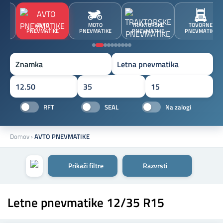
JA
AVTO
MOTO
TRAKTORSKE
TOVORNE
A
PNEVMATIKE
PNEVMATIKE
PNEVMATIKE
PNEVMATIKE
Znamka
RFT
SEAL
Na zalogi
Domov
›
AVTO PNEVMATIKE
Prikaži filtre
Razvrsti
Letne pnevmatike 12/35 R15