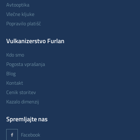
avtooptika
vlečne kljuke
popravilo platišč
Vulkanizerstvo Furlan
kdo smo
pogosta vprašanja
blog
kontakt
cenik storitev
kazalo dimenzij
Spremljajte nas
Facebook