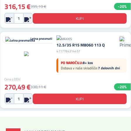
316,15 €
395,19 €
-20%
Letna pnevmatika
12.5/35 R15 M8060 113 Q
4717784314457
PO NAROČILU:
8+ kos
Dobava v naše skladišče:
7 delovnih dni
Cena z DDV:
270,49 €
338,11 €
-20%