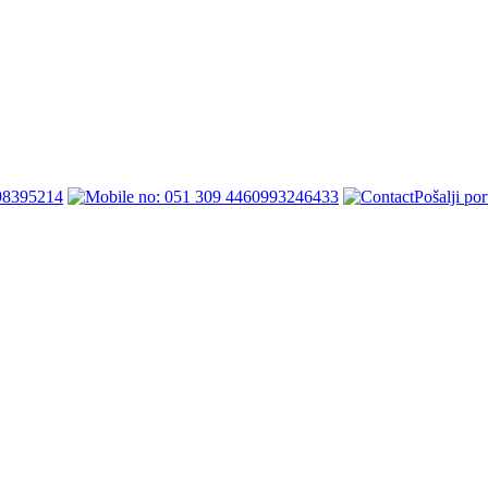
98395214
0993246433
Pošalji po