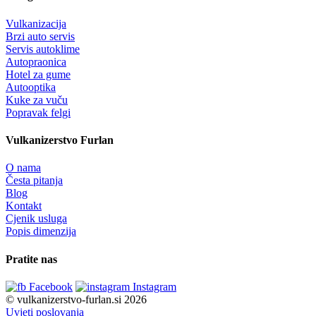
Vulkanizacija
Brzi auto servis
Servis autoklime
Autopraonica
Hotel za gume
Autooptika
Kuke za vuču
Popravak felgi
Vulkanizerstvo Furlan
O nama
Česta pitanja
Blog
Kontakt
Cjenik usluga
Popis dimenzija
Pratite nas
Facebook
Instagram
© vulkanizerstvo-furlan.si 2026
Uvjeti poslovanja