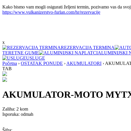
Kako bismo vam mogli osigurati željeni termin, pozivamo vas da svoju
https://www.vulkanizerstvo-furlan.com/hr/rezervacije
x
REZERVACIJA TERMINA
TERETNE GUME
ALUMINIJSKI 
USLUGE
Početna
›
OSTATAK PONUDE
›
AKUMULATORI
›
AKUMULAT
TAB
AKUMULATOR-MOTO MYTX
Zaliha:
2 kom
Isporuka: odmah
Šifra: