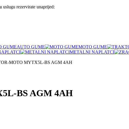
 uslugu rezervirate unaprijed:
AUTO GUME
MOTO GUME
NAPLATCI
METALNI NAPLATCI
OR-MOTO MYTX5L-BS AGM 4AH
5L-BS AGM 4AH