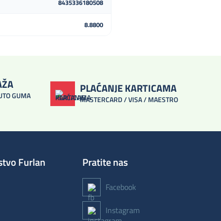
8435336180508
8.8800
AŽA
PLAĆANJE KARTICAMA
AUTO GUMA
MASTERCARD / VISA / MAESTRO
stvo Furlan
Pratite nas
Facebook
Instagram