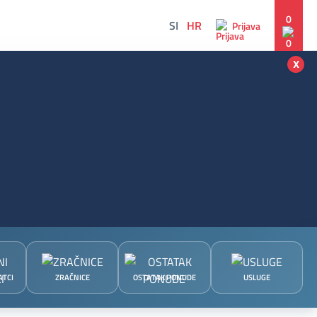
0
SI
HR
Prijava
x
ATCI
ZRAČNICE
OSTATAK PONUDE
USLUGE