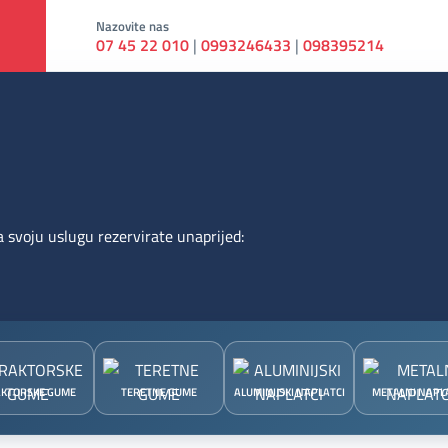
Nazovite nas
07 45 22 010
|
0993246433
|
098395214
 svoju uslugu rezervirate unaprijed:
KTORSKE GUME
TERETNE GUME
ALUMINIJSKI NAPLATCI
METALNI NAPL