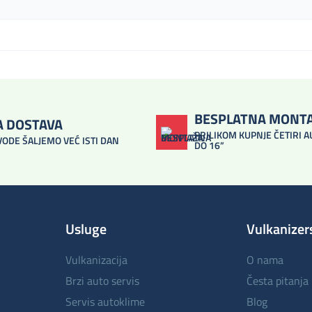
BESPLATNA MONT
A DOSTAVA
PRILIKOM KUPNJE ČETIRI 
VODE ŠALJEMO VEĆ ISTI DAN
DO 16”
Usluge
Vulkanizer
vulkanizacija
o nama
brzi auto servis
česta pitanja
servis autoklime
blog