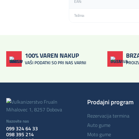
EAN:
Težina:
100% VAREN NAKUP
BRZ
VAŠI PODATKI SO PRI NAS VARNI
PROIZ
Prodajni program
Mihalovec 1, 8257 Dobova
rezervacija termina
Nazovite nas
auto gume
099 324 64 33
098 395 214
moto gume