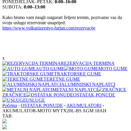
PONEDJELJAK–PETAK:
8:00–16:00
SUBOTA:
8:00–13:00
Kako bismo vam mogli osigurati željeni termin, pozivamo vas da
svoju uslugu rezervirate unaprijed:
https://www.vulkanizerstvo-furlan.com/rezervacije
x
REZERVACIJA TERMINA
AUTO GUME
MOTO GUME
TRAKTORSKE GUME
TERETNE GUME
ALUMINIJSKI NAPLATCI
METALNI NAPLATCI
ZRAČNICE
OSTATAK PONUDE
USLUGE
Početna
›
OSTATAK PONUDE
›
AKUMULATORI
›
AKUMULATOR-MOTO MYTX20L-BS AGM 18AH
TAB