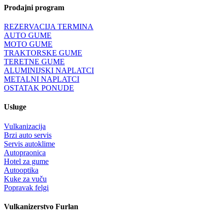
Prodajni program
REZERVACIJA TERMINA
AUTO GUME
MOTO GUME
TRAKTORSKE GUME
TERETNE GUME
ALUMINIJSKI NAPLATCI
METALNI NAPLATCI
OSTATAK PONUDE
Usluge
Vulkanizacija
Brzi auto servis
Servis autoklime
Autopraonica
Hotel za gume
Autooptika
Kuke za vuču
Popravak felgi
Vulkanizerstvo Furlan