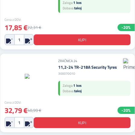
1 kos
Zaloga:
takoj
Dobava:
Cena z DDV:
17,85 €
22,31 €
-20%
ZRAČNICA 24
11,2-24 TR-218A Security Tyres
300070010
1 kos
Zaloga:
takoj
Dobava:
Cena z DDV:
32,79 €
40,99 €
-20%