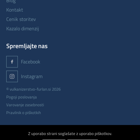
blog
kontakt
cenik storitev
kazalo dimenzij
Spremljajte nas
Facebook
Instagram
© vulkanizerstvo-furlan.si 2026
Pogoji poslovanja
Varovanje zasebnosti
Pravilnik o piškotkih
izdelava: ETREND
Z uporabo strani soglašate z uporabo piškotkov.