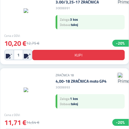
3.00/3,25-17 ZRAČNICA
30006991
3 kos
Zaloga:
takoj
Dobava:
Cena z DDV:
10,20 €
12,75 €
-20%
ZRAČNICA 18
4,00-18 ZRAČNICA moto GP4
30006993
1 kos
Zaloga:
takoj
Dobava:
Cena z DDV:
11,71 €
14,64 €
-20%