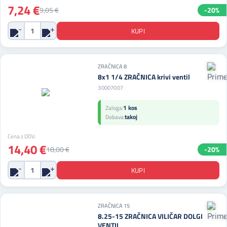
7,24 €
9,05 €
-20%
ZRAČNICA 8
8x1 1/4 ZRAČNICA krivi ventil
30007007
1 kos
Zaloga:
takoj
Dobava:
Cena z DDV:
14,40 €
18,00 €
-20%
ZRAČNICA 15
8.25-15 ZRAČNICA VILIČAR DOLGI
VENTIL