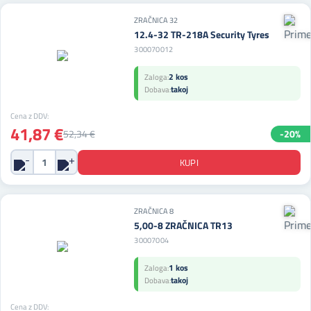
ZRAČNICA 32
12.4-32 TR-218A Security Tyres
300070012
2 kos
Zaloga:
takoj
Dobava:
Cena z DDV:
41,87 €
52,34 €
-20%
ZRAČNICA 8
5,00-8 ZRAČNICA TR13
30007004
1 kos
Zaloga:
takoj
Dobava:
Cena z DDV: