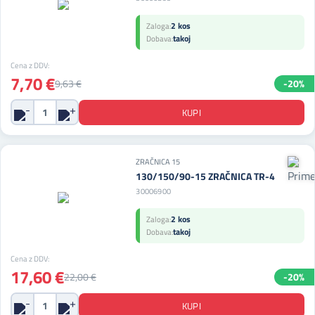
2 kos
Zaloga:
takoj
Dobava:
Cena z DDV:
7,70 €
9,63 €
-20%
ZRAČNICA 15
130/150/90-15 ZRAČNICA TR-4
30006900
2 kos
Zaloga:
takoj
Dobava:
Cena z DDV:
17,60 €
22,00 €
-20%