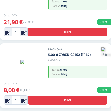
1 kos
Zaloga:
takoj
Dobava:
Cena z DDV:
21,90 €
27,38 €
-20%
ZRAČNICA 8
5.00-8 ZRAČNICA JS2 (TR87)
30006772
6 kos
Zaloga:
takoj
Dobava:
Cena z DDV:
8,00 €
10,00 €
-20%