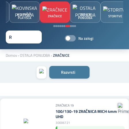
KOVINSKA
OSTALA
ŠČA
ZRAČNICE
STORITVE
PLATIŠČA
PONUDBA
Na zalogi
Domov
›
OSTALA PONUDBA
›
ZRAČNICE
Razvrsti
ZRAČNICA 19
100/130-19 ZRAČNICA MICH 4mm
UHD
30006721