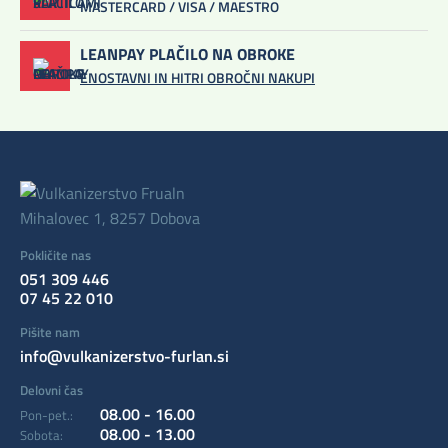
MASTERCARD / VISA / MAESTRO
LEANPAY PLAČILO NA OBROKE
ENOSTAVNI IN HITRI OBROČNI NAKUPI
Mihalovec 1, 8257 Dobova
Pokličite nas
051 309 446
07 45 22 010
Pišite nam
info@vulkanizerstvo-furlan.si
Delovni čas
08.00 - 16.00
Pon-pet.:
08.00 - 13.00
Sobota: