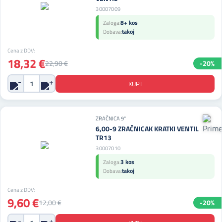
30007009
8+ kos
Zaloga:
takoj
Dobava:
Cena z DDV:
18,32 €
22,90 €
-20%
ZRAČNICA 9"
6,00-9 ZRAČNICAK KRATKI VENTIL
TR13
30007010
3 kos
Zaloga:
takoj
Dobava:
Cena z DDV:
9,60 €
12,00 €
-20%