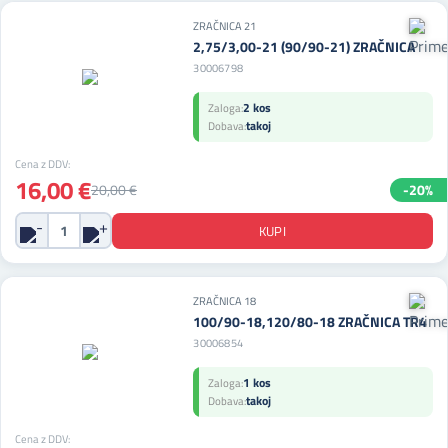
ZRAČNICA 21
2,75/3,00-21 (90/90-21) ZRAČNICA
30006798
2 kos
Zaloga:
takoj
Dobava:
Cena z DDV:
16,00 €
20,00 €
-20%
ZRAČNICA 18
100/90-18,120/80-18 ZRAČNICA TR4
30006854
1 kos
Zaloga:
takoj
Dobava:
Cena z DDV: