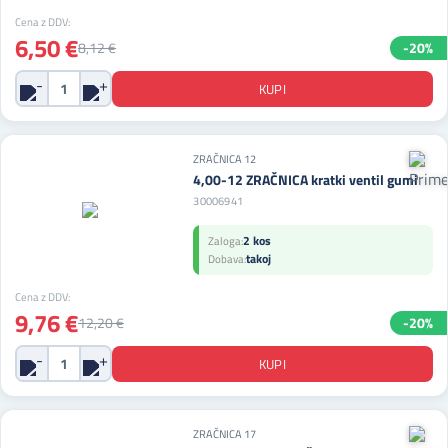
Cena z DDV:
6,50 €
8,12 €
-20%
ZRAČNICA 12
4,00-12 ZRAČNICA kratki ventil gumi
30006941
2 kos
Zaloga:
takoj
Dobava:
Cena z DDV:
9,76 €
12,20 €
-20%
ZRAČNICA 17