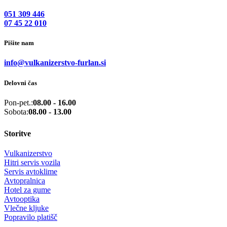
051 309 446
07 45 22 010
Pišite nam
info@vulkanizerstvo-furlan.si
Delovni čas
Pon-pet.:
08.00 - 16.00
Sobota:
08.00 - 13.00
Storitve
Vulkanizerstvo
Hitri servis vozila
Servis avtoklime
Avtopralnica
Hotel za gume
Avtooptika
Vlečne kljuke
Popravilo platišč