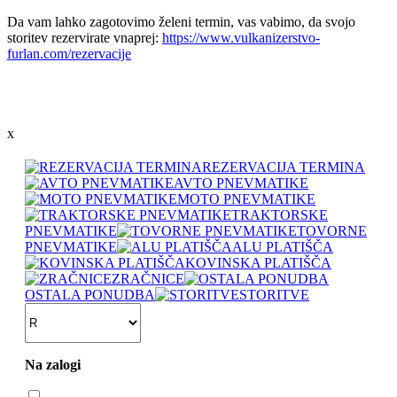
Da vam lahko zagotovimo želeni termin, vas vabimo, da svojo
storitev rezervirate vnaprej:
https://www.vulkanizerstvo-
furlan.com/rezervacije
x
REZERVACIJA TERMINA
AVTO PNEVMATIKE
MOTO PNEVMATIKE
TRAKTORSKE
PNEVMATIKE
TOVORNE
PNEVMATIKE
ALU PLATIŠČA
KOVINSKA PLATIŠČA
ZRAČNICE
OSTALA PONUDBA
STORITVE
Na zalogi