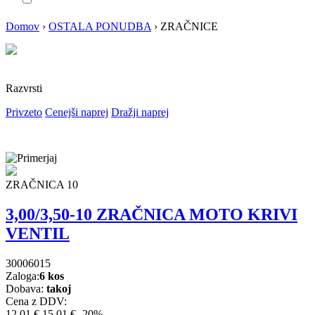
Domov
›
OSTALA PONUDBA
›
ZRAČNICE
Razvrsti
Privzeto
Cenejši naprej
Dražji naprej
ZRAČNICA 10
3,00/3,50-10 ZRAČNICA MOTO KRIVI
VENTIL
30006015
Zaloga:
6 kos
Dobava:
takoj
Cena z DDV:
12,01 €
15,01 €
-20%