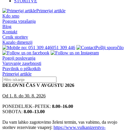
STORITVE
Primerjaj artikle
Kdo smo
Pogosta vprašanja
Blog
Kontakt
Cenik storitev
Kazalo dimenzij
051 309 446
Pošlji sporočilo
Pogoji poslovanja
Varovanje zasebnosti
Pravilnik o piškotkih
Primerjaj artikle
DELOVNI ČAS V AVGUSTU 2026
Od 1. 8. do 30. 8. 2026
PONEDELJEK–PETEK:
8.00–16.00
SOBOTA:
8.00–13.00
Da vam lahko zagotovimo želeni termin, vas vabimo, da svojo
storitev rezervirate vnaprej:
https://www.vulkanizerstvo-