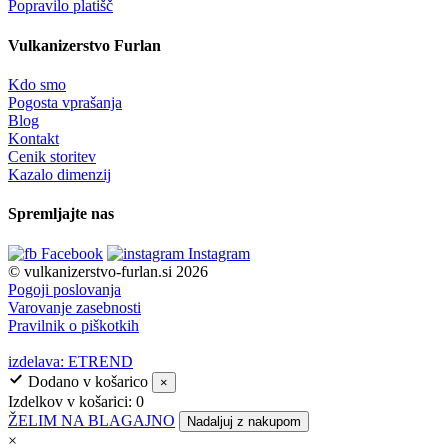
Popravilo platišč
Vulkanizerstvo Furlan
Kdo smo
Pogosta vprašanja
Blog
Kontakt
Cenik storitev
Kazalo dimenzij
Spremljajte nas
Facebook
Instagram
© vulkanizerstvo-furlan.si 2026
Pogoji poslovanja
Varovanje zasebnosti
Pravilnik o piškotkih
izdelava: ETREND
Dodano v košarico
×
Izdelkov v košarici:
0
ŽELIM NA BLAGAJNO
Nadaljuj z nakupom
×