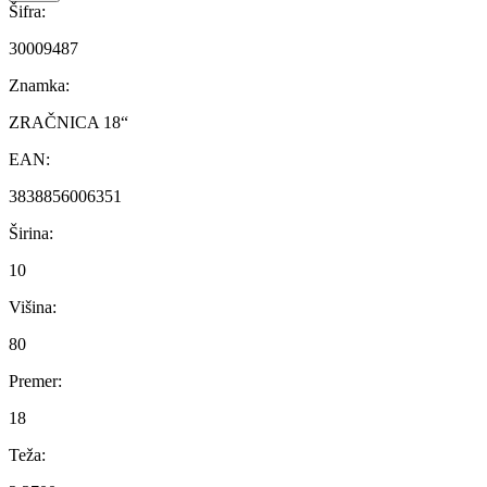
Šifra:
30009487
Znamka:
ZRAČNICA 18“
EAN:
3838856006351
Širina:
10
Višina:
80
Premer:
18
Teža: