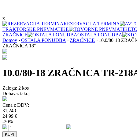
x
REZERVACIJA TERMINA
TRAKTORSKE PNEVMATIKE
T
ZRAČNICE
OSTALA PONUDBA
Domov
›
OSTALA PONUDBA
›
ZRAČNICE
›
10.0/80-18 ZRAČ
ZRAČNICA 18“
10.0/80-18 ZRAČNICA TR-218
Zaloga:
2 kos
Dobava: takoj
Cena z DDV:
31,24 €
24,99 €
-20%