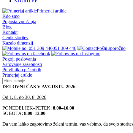
STORITVE
Primerjaj artikle
Kdo smo
Pogosta vprašanja
Blog
Kontakt
Cenik storitev
Kazalo dimenzij
051 309 446
Pošlji sporočilo
Pogoji poslovanja
Varovanje zasebnosti
Pravilnik o piškotkih
Primerjaj artikle
DELOVNI ČAS V AVGUSTU 2026
Od 1. 8. do 30. 8. 2026
PONEDELJEK–PETEK:
8.00–16.00
SOBOTA:
8.00–13.00
Da vam lahko zagotovimo želeni termin, vas vabimo, da svojo storitev