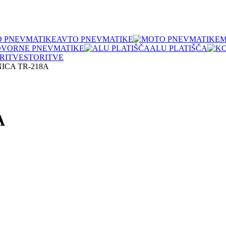
AVTO PNEVMATIKE
M
OVORNE PNEVMATIKE
ALU PLATIŠČA
STORITVE
NICA TR-218A
A