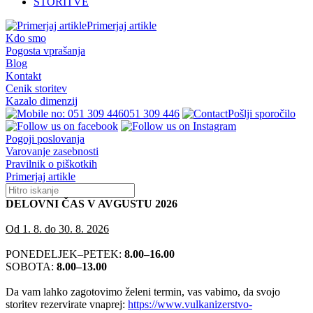
STORITVE
Primerjaj artikle
Kdo smo
Pogosta vprašanja
Blog
Kontakt
Cenik storitev
Kazalo dimenzij
051 309 446
Pošlji sporočilo
Pogoji poslovanja
Varovanje zasebnosti
Pravilnik o piškotkih
Primerjaj artikle
DELOVNI ČAS V AVGUSTU 2026
Od 1. 8. do 30. 8. 2026
PONEDELJEK–PETEK:
8.00–16.00
SOBOTA:
8.00–13.00
Da vam lahko zagotovimo želeni termin, vas vabimo, da svojo
storitev rezervirate vnaprej:
https://www.vulkanizerstvo-