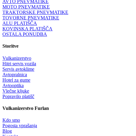
AVTO PNEVMATIKE
MOTO PNEVMATIKE
TRAKTORSKE PNEVMATIKE
TOVORNE PNEVMATIKE
ALU PLATIŠČA
KOVINSKA PLATIŠČA
OSTALA PONUDBA
Storitve
Vulkanizerstvo
Hitri servis vozila
Servis avtoklime
Avtopralnica
Hotel za gume
Avtooptika
Vlečne kljuke
Popravilo platišč
Vulkanizerstvo Furlan
Kdo smo
Pogosta vprašanja
Blog