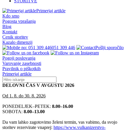
STORITVE
Primerjaj artikle
Kdo smo
Pogosta vprašanja
Blog
Kontakt
Cenik storitev
Kazalo dimenzij
051 309 446
Pošlji sporočilo
Pogoji poslovanja
Varovanje zasebnosti
Pravilnik o piškotkih
Primerjaj artikle
DELOVNI ČAS V AVGUSTU 2026
Od 1. 8. do 30. 8. 2026
PONEDELJEK–PETEK:
8.00–16.00
SOBOTA:
8.00–13.00
Da vam lahko zagotovimo želeni termin, vas vabimo, da svojo
storitev rezervirate vnaprej:
https://www.vulkanizerstvo-