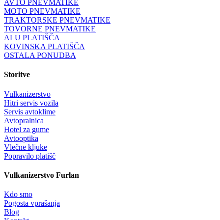
AVTO PNEVMATIKE
MOTO PNEVMATIKE
TRAKTORSKE PNEVMATIKE
TOVORNE PNEVMATIKE
ALU PLATIŠČA
KOVINSKA PLATIŠČA
OSTALA PONUDBA
Storitve
Vulkanizerstvo
Hitri servis vozila
Servis avtoklime
Avtopralnica
Hotel za gume
Avtooptika
Vlečne kljuke
Popravilo platišč
Vulkanizerstvo Furlan
Kdo smo
Pogosta vprašanja
Blog