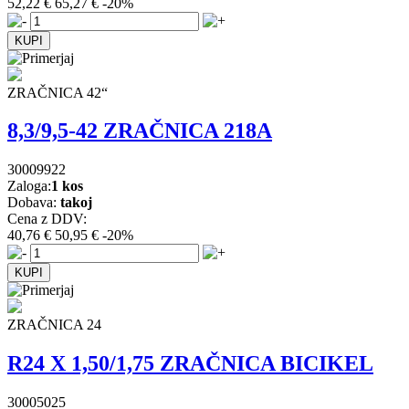
52,22 €
65,27 €
-20%
ZRAČNICA 42“
8,3/9,5-42 ZRAČNICA 218A
30009922
Zaloga:
1 kos
Dobava:
takoj
Cena z DDV:
40,76 €
50,95 €
-20%
ZRAČNICA 24
R24 X 1,50/1,75 ZRAČNICA BICIKEL
30005025