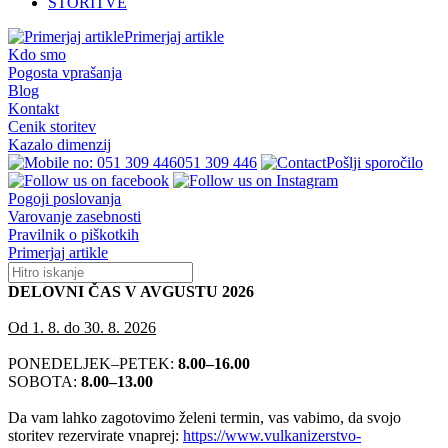
STORITVE
Primerjaj artikle
Kdo smo
Pogosta vprašanja
Blog
Kontakt
Cenik storitev
Kazalo dimenzij
051 309 446
Pošlji sporočilo
Pogoji poslovanja
Varovanje zasebnosti
Pravilnik o piškotkih
Primerjaj artikle
DELOVNI ČAS V AVGUSTU 2026
Od 1. 8. do 30. 8. 2026
PONEDELJEK–PETEK:
8.00–16.00
SOBOTA:
8.00–13.00
Da vam lahko zagotovimo želeni termin, vas vabimo, da svojo
storitev rezervirate vnaprej:
https://www.vulkanizerstvo-