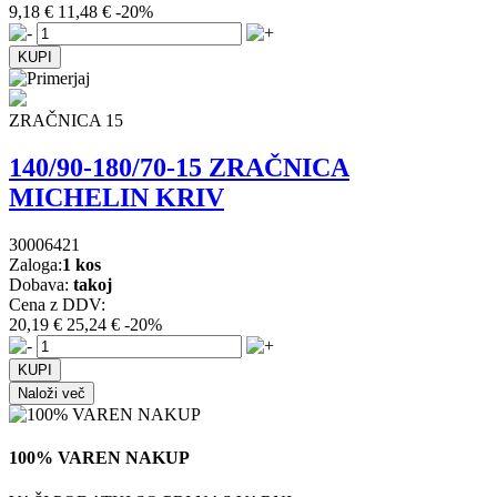
9,18 €
11,48 €
-20%
ZRAČNICA 15
140/90-180/70-15 ZRAČNICA
MICHELIN KRIV
30006421
Zaloga:
1 kos
Dobava:
takoj
Cena z DDV:
20,19 €
25,24 €
-20%
Naloži več
100% VAREN NAKUP