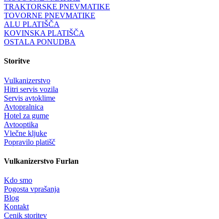
TRAKTORSKE PNEVMATIKE
TOVORNE PNEVMATIKE
ALU PLATIŠČA
KOVINSKA PLATIŠČA
OSTALA PONUDBA
Storitve
Vulkanizerstvo
Hitri servis vozila
Servis avtoklime
Avtopralnica
Hotel za gume
Avtooptika
Vlečne kljuke
Popravilo platišč
Vulkanizerstvo Furlan
Kdo smo
Pogosta vprašanja
Blog
Kontakt
Cenik storitev