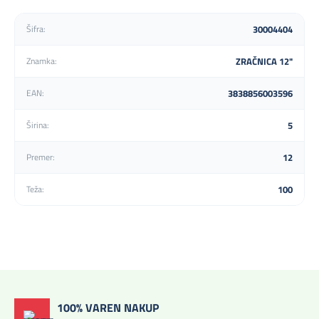
30004404
Šifra:
ZRAČNICA 12"
Znamka:
3838856003596
EAN:
5
Širina:
12
Premer:
100
Teža:
100% VAREN NAKUP