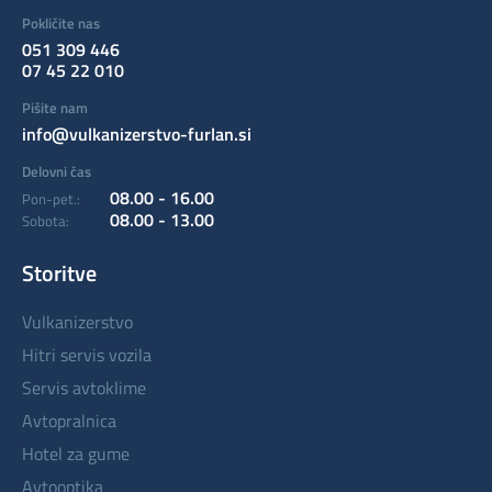
Pokličite nas
051 309 446
07 45 22 010
Pišite nam
info@vulkanizerstvo-furlan.si
Delovni čas
08.00 - 16.00
Pon-pet.:
08.00 - 13.00
Sobota:
Storitve
vulkanizerstvo
hitri servis vozila
servis avtoklime
avtopralnica
hotel za gume
avtooptika