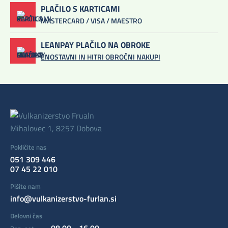
PLAČILO S KARTICAMI
MASTERCARD / VISA / MAESTRO
LEANPAY PLAČILO NA OBROKE
ENOSTAVNI IN HITRI OBROČNI NAKUPI
Mihalovec 1, 8257 Dobova
Pokličite nas
051 309 446
07 45 22 010
Pišite nam
info@vulkanizerstvo-furlan.si
Delovni čas