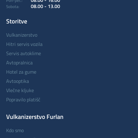
08.00 - 16.00
Pon-pet.:
08.00 - 13.00
Sobota:
Storitve
vulkanizerstvo
hitri servis vozila
servis avtoklime
avtopralnica
hotel za gume
avtooptika
vlečne kljuke
popravilo platišč
Vulkanizerstvo Furlan
kdo smo