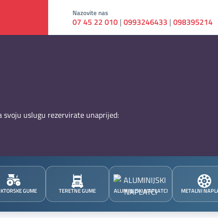
Nazovite nas
07 45 22 010
|
0993246433
|
098395214
 svoju uslugu rezervirate unaprijed:
KTORSKE GUME
TERETNE GUME
ALUMINIJSKI NAPLATCI
METALNI NAPL