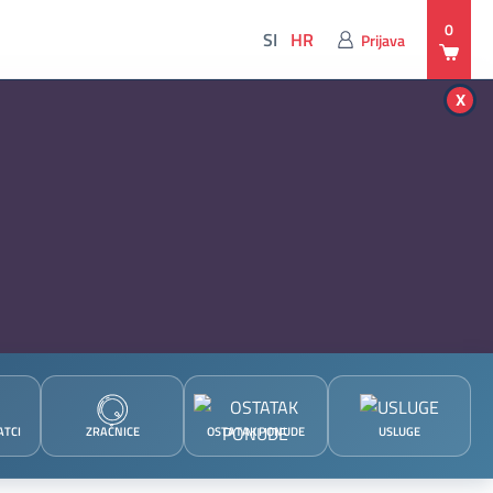
0
SI
HR
Prijava
x
ATCI
ZRAČNICE
OSTATAK PONUDE
USLUGE