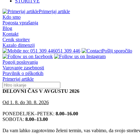
STORITVE
Primerjaj artikle
Kdo smo
Pogosta vprašanja
Blog
Kontakt
Cenik storitev
Kazalo dimenzij
051 309 446
Pošlji sporočilo
Pogoji poslovanja
Varovanje zasebnosti
Pravilnik o piškotkih
Primerjaj artikle
DELOVNI ČAS V AVGUSTU 2026
Od 1. 8. do 30. 8. 2026
PONEDELJEK–PETEK:
8.00–16.00
SOBOTA:
8.00–13.00
Da vam lahko zagotovimo želeni termin, vas vabimo, da svojo storitev