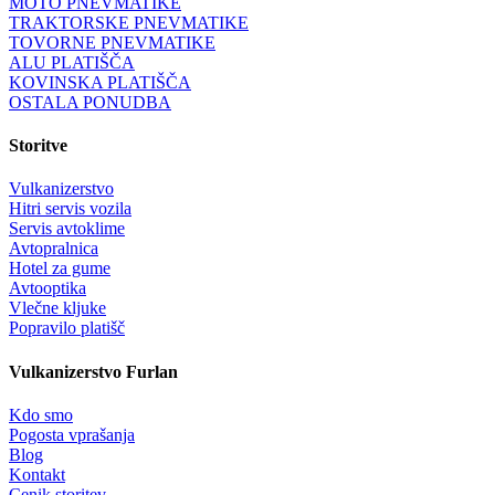
MOTO PNEVMATIKE
TRAKTORSKE PNEVMATIKE
TOVORNE PNEVMATIKE
ALU PLATIŠČA
KOVINSKA PLATIŠČA
OSTALA PONUDBA
Storitve
Vulkanizerstvo
Hitri servis vozila
Servis avtoklime
Avtopralnica
Hotel za gume
Avtooptika
Vlečne kljuke
Popravilo platišč
Vulkanizerstvo Furlan
Kdo smo
Pogosta vprašanja
Blog
Kontakt
Cenik storitev