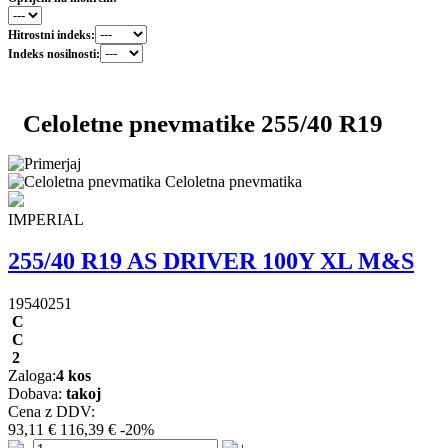
Hitrostni indeks:
Indeks nosilnosti:
Celoletne pnevmatike 255/40 R19
Celoletna pnevmatika
IMPERIAL
255/40 R19 AS DRIVER 100Y XL M&S
19540251
C
C
2
Zaloga:
4 kos
Dobava:
takoj
Cena z DDV:
93,11 €
116,39 €
-20%