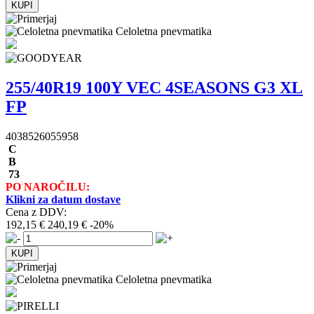
Celoletna pnevmatika
255/40R19 100Y VEC 4SEASONS G3 XL
FP
4038526055958
C
B
73
PO NAROČILU:
Klikni za datum dostave
Cena z DDV:
192,15 €
240,19 €
-20%
Celoletna pnevmatika