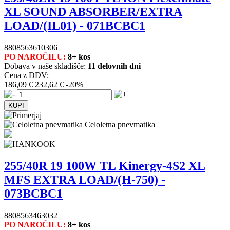
XL SOUND ABSORBER/EXTRA
LOAD/(IL01) - 071BCBC1
8808563610306
PO NAROČILU:
8+ kos
Dobava v naše skladišče:
11 delovnih dni
Cena z DDV:
186,09 €
232,62 €
-20%
Celoletna pnevmatika
255/40R 19 100W TL Kinergy-4S2 XL
MFS EXTRA LOAD/(H-750) -
073BCBC1
8808563463032
PO NAROČILU:
8+ kos