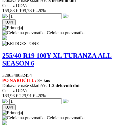
Dobava v naše skladišče:
8 delovnih dni
Cena z DDV:
159,83 €
199,78 €
-20%
Celoletna pnevmatika
255/40 R19 100Y XL TURANZA ALL
SEASON 6
3286348032454
PO NAROČILU:
8+ kos
Dobava v naše skladišče:
1-2 delovnih dni
Cena z DDV:
183,93 €
229,91 €
-20%
Celoletna pnevmatika