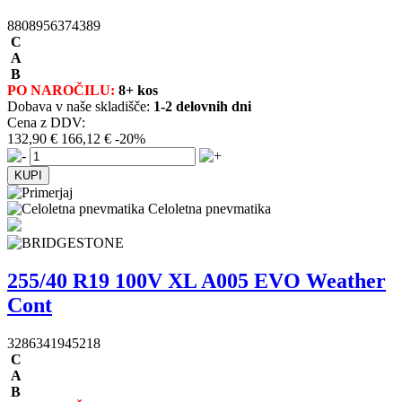
8808956374389
C
A
B
PO NAROČILU:
8+ kos
Dobava v naše skladišče:
1-2 delovnih dni
Cena z DDV:
132,90 €
166,12 €
-20%
Celoletna pnevmatika
255/40 R19 100V XL A005 EVO Weather
Cont
3286341945218
C
A
B