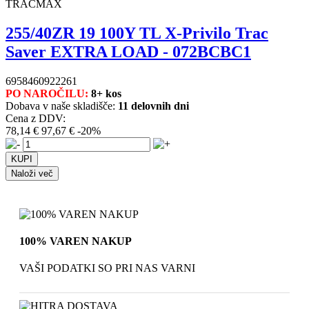
TRACMAX
255/40ZR 19 100Y TL X-Privilo Trac
Saver EXTRA LOAD - 072BCBC1
6958460922261
PO NAROČILU:
8+ kos
Dobava v naše skladišče:
11 delovnih dni
Cena z DDV:
78,14 €
97,67 €
-20%
Naloži več
100% VAREN NAKUP
VAŠI PODATKI SO PRI NAS VARNI