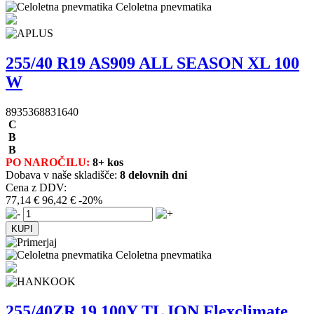
Celoletna pnevmatika
255/40 R19 AS909 ALL SEASON XL 100
W
8935368831640
C
B
B
PO NAROČILU:
8+ kos
Dobava v naše skladišče:
8 delovnih dni
Cena z DDV:
77,14 €
96,42 €
-20%
Celoletna pnevmatika
255/40ZR 19 100Y TL ION Flexclimate