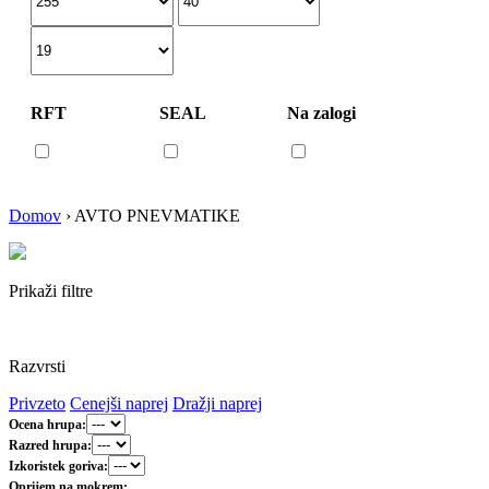
RFT
SEAL
Na zalogi
Domov
›
AVTO PNEVMATIKE
Prikaži filtre
Razvrsti
Privzeto
Cenejši naprej
Dražji naprej
Ocena hrupa:
Razred hrupa:
Izkoristek goriva:
Oprijem na mokrem: