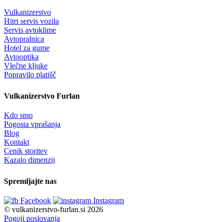
Vulkanizerstvo
Hitri servis vozila
Servis avtoklime
Avtopralnica
Hotel za gume
Avtooptika
Vlečne kljuke
Popravilo platišč
Vulkanizerstvo Furlan
Kdo smo
Pogosta vprašanja
Blog
Kontakt
Cenik storitev
Kazalo dimenzij
Spremljajte nas
Facebook
Instagram
© vulkanizerstvo-furlan.si 2026
Pogoji poslovanja