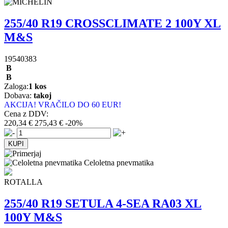
255/40 R19 CROSSCLIMATE 2 100Y XL
M&S
19540383
B
B
Zaloga:
1 kos
Dobava:
takoj
AKCIJA! VRAČILO DO 60 EUR!
Cena z DDV:
220,34 €
275,43 €
-20%
Celoletna pnevmatika
ROTALLA
255/40 R19 SETULA 4-SEA RA03 XL
100Y M&S