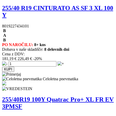
255/40 R19 CINTURATO AS SF 3 XL 100
Y
8019227434101
B
A
B
PO NAROČILU:
8+ kos
Dobava v naše skladišče:
8 delovnih dni
Cena z DDV:
181,19 €
226,49 €
-20%
Celoletna pnevmatika
255/40R19 100Y Quatrac Pro+ XL FR EV
3PMSF