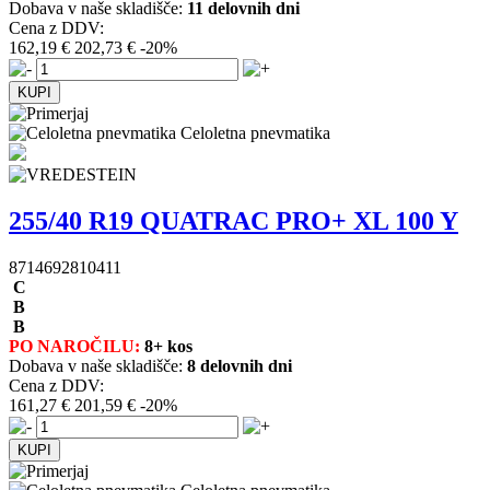
Dobava v naše skladišče:
11 delovnih dni
Cena z DDV:
162,19 €
202,73 €
-20%
Celoletna pnevmatika
255/40 R19 QUATRAC PRO+ XL 100 Y
8714692810411
C
B
B
PO NAROČILU:
8+ kos
Dobava v naše skladišče:
8 delovnih dni
Cena z DDV:
161,27 €
201,59 €
-20%