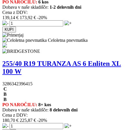
PO NAROČILU:
6 kos
Dobava v naše skladišče:
1-2 delovnih dni
Cena z DDV:
139,14 €
173,92 €
-20%
Celoletna pnevmatika
255/40 R19 TURANZA AS 6 Enliten XL
100 W
3286342396415
C
B
B
PO NAROČILU:
8+ kos
Dobava v naše skladišče:
8 delovnih dni
Cena z DDV:
180,70 €
225,87 €
-20%