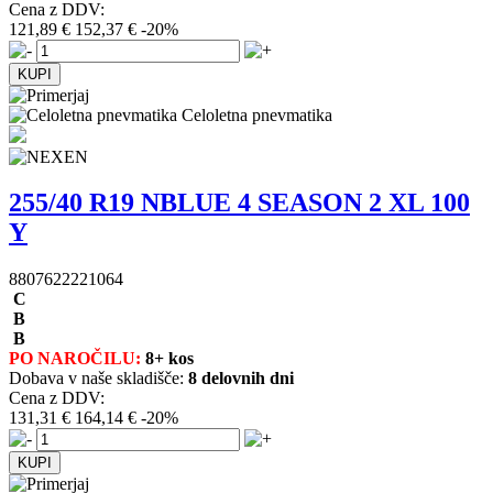
Cena z DDV:
121,89 €
152,37 €
-20%
Celoletna pnevmatika
255/40 R19 NBLUE 4 SEASON 2 XL 100
Y
8807622221064
C
B
B
PO NAROČILU:
8+ kos
Dobava v naše skladišče:
8 delovnih dni
Cena z DDV:
131,31 €
164,14 €
-20%