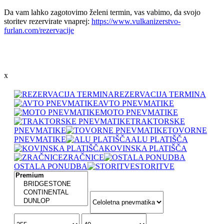
Da vam lahko zagotovimo želeni termin, vas vabimo, da svojo
storitev rezervirate vnaprej:
https://www.vulkanizerstvo-
furlan.com/rezervacije
x
REZERVACIJA TERMINA
AVTO PNEVMATIKE
MOTO PNEVMATIKE
TRAKTORSKE
PNEVMATIKE
TOVORNE
PNEVMATIKE
ALU PLATIŠČA
KOVINSKA PLATIŠČA
ZRAČNICE
OSTALA PONUDBA
STORITVE