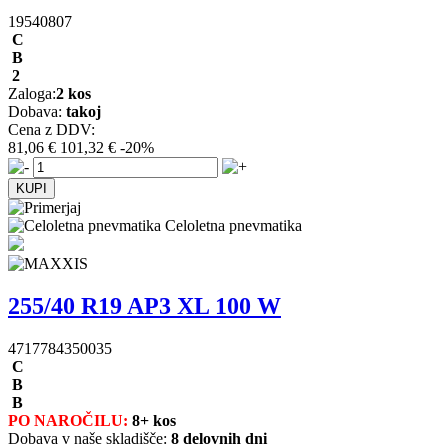
19540807
C
B
2
Zaloga:
2 kos
Dobava:
takoj
Cena z DDV:
81,06 €
101,32 €
-20%
Celoletna pnevmatika
255/40 R19 AP3 XL 100 W
4717784350035
C
B
B
PO NAROČILU:
8+ kos
Dobava v naše skladišče:
8 delovnih dni