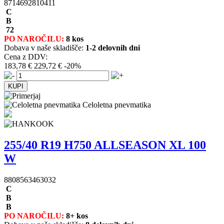
8714692810411
C
B
72
PO NAROČILU:
8 kos
Dobava v naše skladišče:
1-2 delovnih dni
Cena z DDV:
183,78 €
229,72 €
-20%
Celoletna pnevmatika
255/40 R19 H750 ALLSEASON XL 100
W
8808563463032
C
B
B
PO NAROČILU:
8+ kos