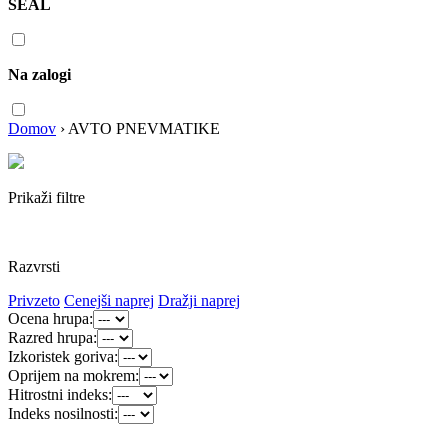
SEAL
Na zalogi
Domov
›
AVTO PNEVMATIKE
Prikaži filtre
Razvrsti
Privzeto
Cenejši naprej
Dražji naprej
Ocena hrupa:
Razred hrupa:
Izkoristek goriva:
Oprijem na mokrem:
Hitrostni indeks:
Indeks nosilnosti: