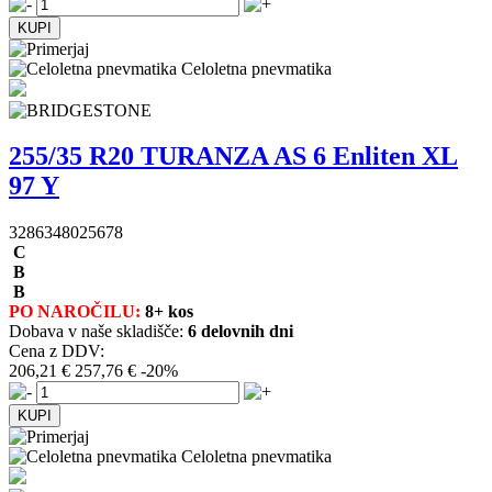
Celoletna pnevmatika
255/35 R20 TURANZA AS 6 Enliten XL
97 Y
3286348025678
C
B
B
PO NAROČILU:
8+ kos
Dobava v naše skladišče:
6 delovnih dni
Cena z DDV:
206,21 €
257,76 €
-20%
Celoletna pnevmatika