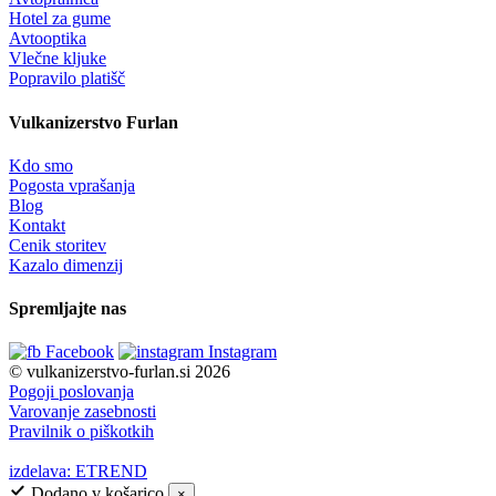
Hotel za gume
Avtooptika
Vlečne kljuke
Popravilo platišč
Vulkanizerstvo Furlan
Kdo smo
Pogosta vprašanja
Blog
Kontakt
Cenik storitev
Kazalo dimenzij
Spremljajte nas
Facebook
Instagram
© vulkanizerstvo-furlan.si 2026
Pogoji poslovanja
Varovanje zasebnosti
Pravilnik o piškotkih
izdelava: ETREND
Dodano v košarico
×