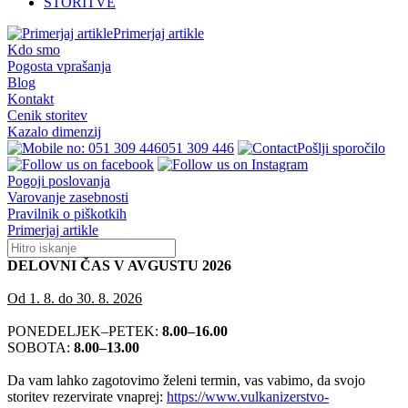
STORITVE
Primerjaj artikle
Kdo smo
Pogosta vprašanja
Blog
Kontakt
Cenik storitev
Kazalo dimenzij
051 309 446
Pošlji sporočilo
Pogoji poslovanja
Varovanje zasebnosti
Pravilnik o piškotkih
Primerjaj artikle
DELOVNI ČAS V AVGUSTU 2026
Od 1. 8. do 30. 8. 2026
PONEDELJEK–PETEK:
8.00–16.00
SOBOTA:
8.00–13.00
Da vam lahko zagotovimo želeni termin, vas vabimo, da svojo
storitev rezervirate vnaprej:
https://www.vulkanizerstvo-