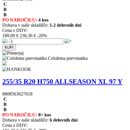
C
B
B
PO NAROČILU:
4 kos
Dobava v naše skladišče:
1-2 delovnih dni
Cena z DDV:
189,09 €
236,36 €
-20%
Celoletna pnevmatika
255/35 R20 H750 ALLSEASON XL 97 Y
8808563627618
C
B
B
PO NAROČILU:
8+ kos
Dobava v naše skladišče:
6 delovnih dni
Cena z DDV: