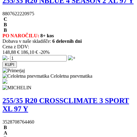
255/35 R20 NBLUE 4 SEASON 2 XL 97 Y
8807622220975
C
B
B
PO NAROČILU:
8+ kos
Dobava v naše skladišče:
6 delovnih dni
Cena z DDV:
148,88 €
186,10 €
-20%
Celoletna pnevmatika
255/35 R20 CROSSCLIMATE 3 SPORT
XL 97 Y
3528708764460
B
A