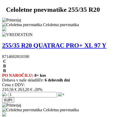
Celoletne pnevmatike 255/35 R20
Celoletna pnevmatika
255/35 R20 QUATRAC PRO+ XL 97 Y
8714692810190
C
B
B
PO NAROČILU:
8+ kos
Dobava v naše skladišče:
6 delovnih dni
Cena z DDV:
210,56 €
263,20 €
-20%
Celoletna pnevmatika