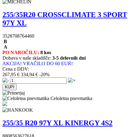
255/35R20 CROSSCLIMATE 3 SPORT
97Y XL
3528708764460
B
A
PO NAROČILU:
8 kos
Dobava v naše skladišče:
3-5 delovnih dni
AKCIJA! VRAČILO DO 60 EUR!
Cena z DDV:
267,95 €
334,94 €
-20%
Celoletna pnevmatika
255/35 R20 97Y XL KINERGY 4S2
8808563627618