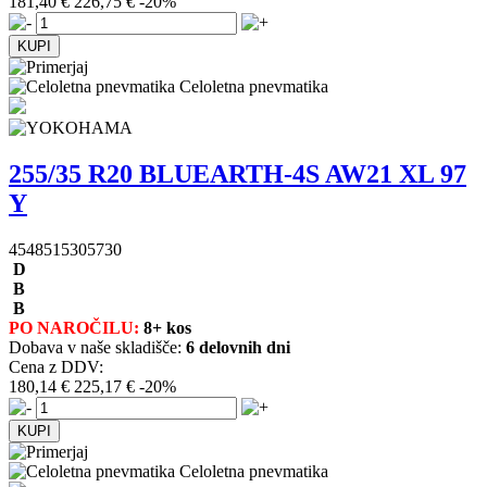
181,40 €
226,75 €
-20%
Celoletna pnevmatika
255/35 R20 BLUEARTH-4S AW21 XL 97
Y
4548515305730
D
B
B
PO NAROČILU:
8+ kos
Dobava v naše skladišče:
6 delovnih dni
Cena z DDV:
180,14 €
225,17 €
-20%
Celoletna pnevmatika