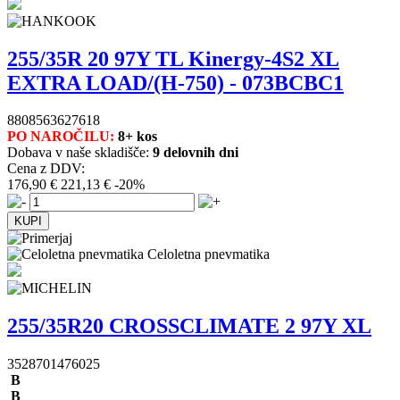
255/35R 20 97Y TL Kinergy-4S2 XL
EXTRA LOAD/(H-750) - 073BCBC1
8808563627618
PO NAROČILU:
8+ kos
Dobava v naše skladišče:
9 delovnih dni
Cena z DDV:
176,90 €
221,13 €
-20%
Celoletna pnevmatika
255/35R20 CROSSCLIMATE 2 97Y XL
3528701476025
B
B