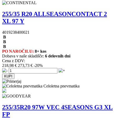
255/35 R20 ALLSEASONCONTACT 2
XL 97 Y
4019238400021
B
B
B
PO NAROČILU:
8+ kos
Dobava v naše skladišče:
6 delovnih dni
Cena z DDV:
218,98 €
273,73 €
-20%
Celoletna pnevmatika
255/35R20 97W VEC 4SEASONS G3 XL
FP