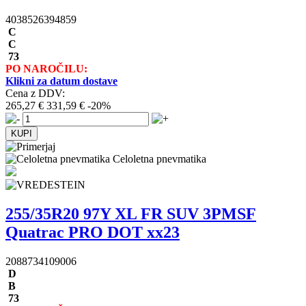
4038526394859
C
C
73
PO NAROČILU:
Klikni za datum dostave
Cena z DDV:
265,27 €
331,59 €
-20%
Celoletna pnevmatika
255/35R20 97Y XL FR SUV 3PMSF
Quatrac PRO DOT xx23
2088734109006
D
B
73