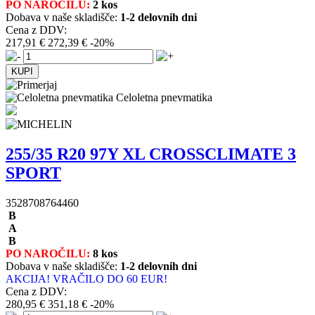
PO NAROČILU:
2 kos
Dobava v naše skladišče:
1-2 delovnih dni
Cena z DDV:
217,91 €
272,39 €
-20%
Celoletna pnevmatika
255/35 R20 97Y XL CROSSCLIMATE 3
SPORT
3528708764460
B
A
B
PO NAROČILU:
8 kos
Dobava v naše skladišče:
1-2 delovnih dni
AKCIJA! VRAČILO DO 60 EUR!
Cena z DDV:
280,95 €
351,18 €
-20%