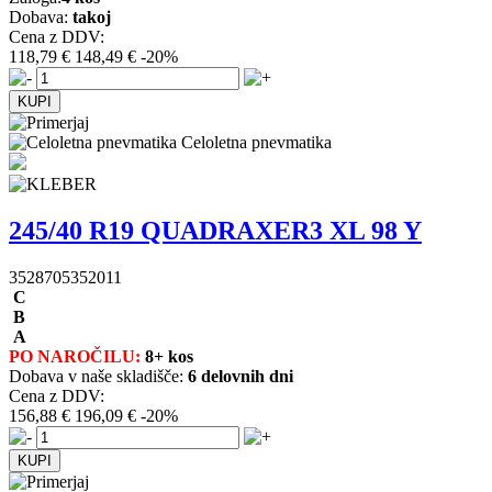
Dobava:
takoj
Cena z DDV:
118,79 €
148,49 €
-20%
Celoletna pnevmatika
245/40 R19 QUADRAXER3 XL 98 Y
3528705352011
C
B
A
PO NAROČILU:
8+ kos
Dobava v naše skladišče:
6 delovnih dni
Cena z DDV:
156,88 €
196,09 €
-20%