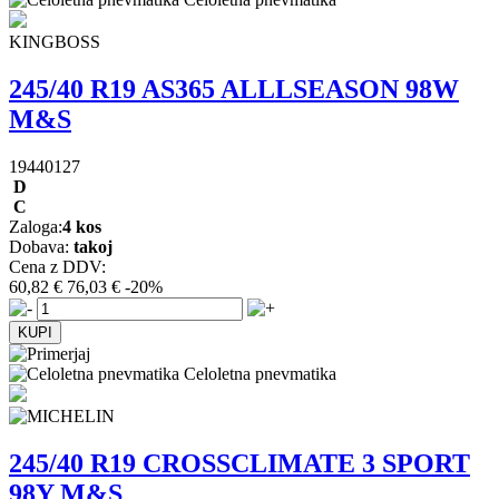
KINGBOSS
245/40 R19 AS365 ALLLSEASON 98W
M&S
19440127
D
C
Zaloga:
4 kos
Dobava:
takoj
Cena z DDV:
60,82 €
76,03 €
-20%
Celoletna pnevmatika
245/40 R19 CROSSCLIMATE 3 SPORT
98Y M&S