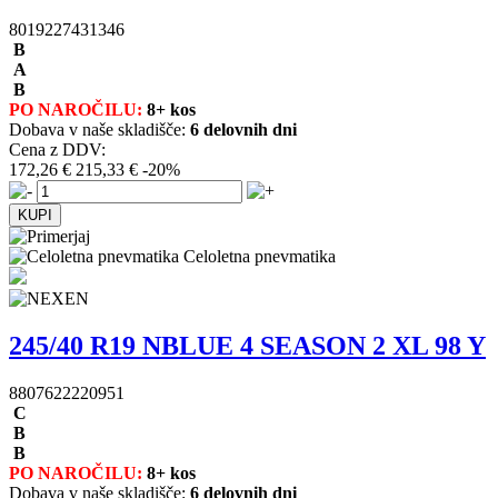
8019227431346
B
A
B
PO NAROČILU:
8+ kos
Dobava v naše skladišče:
6 delovnih dni
Cena z DDV:
172,26 €
215,33 €
-20%
Celoletna pnevmatika
245/40 R19 NBLUE 4 SEASON 2 XL 98 Y
8807622220951
C
B
B
PO NAROČILU:
8+ kos
Dobava v naše skladišče:
6 delovnih dni