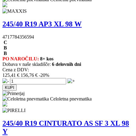
245/40 R19 AP3 XL 98 W
4717784356594
C
B
B
PO NAROČILU:
8+ kos
Dobava v naše skladišče:
6 delovnih dni
Cena z DDV:
125,41 €
156,76 €
-20%
Celoletna pnevmatika
245/40 R19 CINTURATO AS SF 3 XL 98
Y