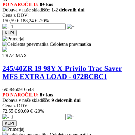
PO NAROČILU:
8+ kos
Dobava v naše skladišče:
1-2 delovnih dni
Cena z DDV:
150,59 €
188,24 €
-20%
Celoletna pnevmatika
TRACMAX
245/40ZR 19 98Y X-Privilo Trac Saver
MFS EXTRA LOAD - 072BCBC1
6958460916543
PO NAROČILU:
8+ kos
Dobava v naše skladišče:
9 delovnih dni
Cena z DDV:
72,55 €
90,69 €
-20%
Celoletna pnevmatika