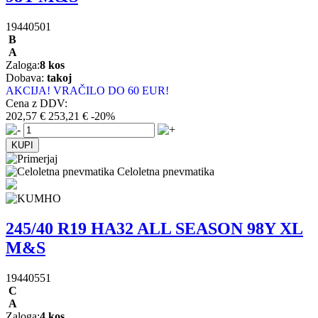
19440501
B
A
Zaloga:
8 kos
Dobava:
takoj
AKCIJA! VRAČILO DO 60 EUR!
Cena z DDV:
202,57 €
253,21 €
-20%
Celoletna pnevmatika
245/40 R19 HA32 ALL SEASON 98Y XL
M&S
19440551
C
A
Zaloga:
4 kos