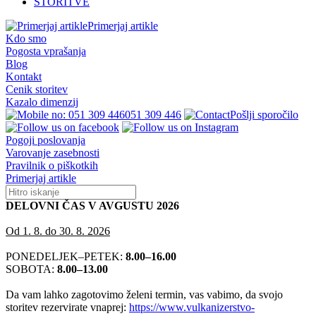
STORITVE
Primerjaj artikle
Kdo smo
Pogosta vprašanja
Blog
Kontakt
Cenik storitev
Kazalo dimenzij
051 309 446
Pošlji sporočilo
Pogoji poslovanja
Varovanje zasebnosti
Pravilnik o piškotkih
Primerjaj artikle
DELOVNI ČAS V AVGUSTU 2026
Od 1. 8. do 30. 8. 2026
PONEDELJEK–PETEK:
8.00–16.00
SOBOTA:
8.00–13.00
Da vam lahko zagotovimo želeni termin, vas vabimo, da svojo
storitev rezervirate vnaprej:
https://www.vulkanizerstvo-