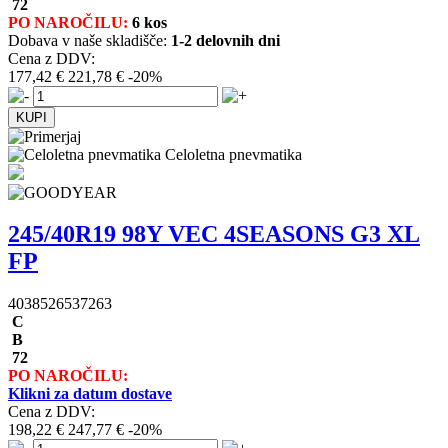
72
PO NAROČILU:
6 kos
Dobava v naše skladišče:
1-2 delovnih dni
Cena z DDV:
177,42 €
221,78 €
-20%
Celoletna pnevmatika
245/40R19 98Y VEC 4SEASONS G3 XL
FP
4038526537263
C
B
72
PO NAROČILU:
Klikni za datum dostave
Cena z DDV:
198,22 €
247,77 €
-20%