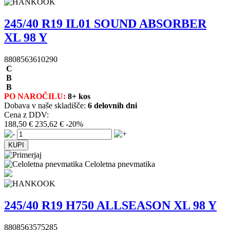
245/40 R19 IL01 SOUND ABSORBER
XL 98 Y
8808563610290
C
B
B
PO NAROČILU:
8+ kos
Dobava v naše skladišče:
6 delovnih dni
Cena z DDV:
188,50 €
235,62 €
-20%
Celoletna pnevmatika
245/40 R19 H750 ALLSEASON XL 98 Y
8808563575285