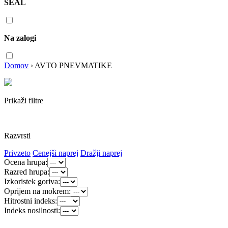
SEAL
Na zalogi
Domov
›
AVTO PNEVMATIKE
Prikaži filtre
Razvrsti
Privzeto
Cenejši naprej
Dražji naprej
Ocena hrupa:
Razred hrupa:
Izkoristek goriva:
Oprijem na mokrem:
Hitrostni indeks:
Indeks nosilnosti: