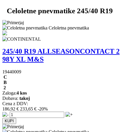
Celoletne pnevmatike 245/40 R19
Celoletna pnevmatika
245/40 R19 ALLSEASONCONTACT 2
98Y XL M&S
19440009
C
B
2
Zaloga:
4 kos
Dobava:
takoj
Cena z DDV:
186,92 €
233,65 €
-20%
Celoletna pnevmatika