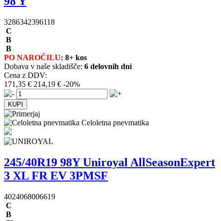
98 Y
3286342396118
C
B
B
PO NAROČILU:
8+ kos
Dobava v naše skladišče:
6 delovnih dni
Cena z DDV:
171,35 €
214,19 €
-20%
Celoletna pnevmatika
245/40R19 98Y Uniroyal AllSeasonExpert
3 XL FR EV 3PMSF
4024068006619
C
B