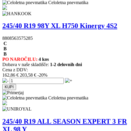
Celoletna pnevmatika
245/40 R19 98Y XL H750 Kinergy 4S2
8808563575285
C
B
B
PO NAROČILU:
4 kos
Dobava v naše skladišče:
1-2 delovnih dni
Cena z DDV:
162,86 €
203,58 €
-20%
Celoletna pnevmatika
245/40 R19 ALL SEASON EXPERT 3 FR
XL 98 Y