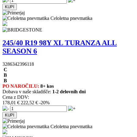
Celoletna pnevmatika
245/40 R19 98Y XL TURANZA ALL
SEASON 6
3286342396118
C
B
B
PO NAROČILU:
8+ kos
Dobava v naše skladišče:
1-2 delovnih dni
Cena z DDV:
178,01 €
222,52 €
-20%
Celoletna pnevmatika