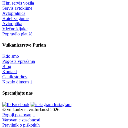
Hitri servis vozila
Servis avtoklime
Avtopralnica
Hotel za gume
Avtooptika
Vlečne kljuke
Popravilo platišč
Vulkanizerstvo Furlan
Kdo smo
Pogosta vprašanja
Blog
Kontakt
Cenik storitev
Kazalo dimenzij
Spremljajte nas
Facebook
Instagram
© vulkanizerstvo-furlan.si 2026
Pogoji poslovanja
Varovanje zasebnosti
Pravilnik o piškotkih