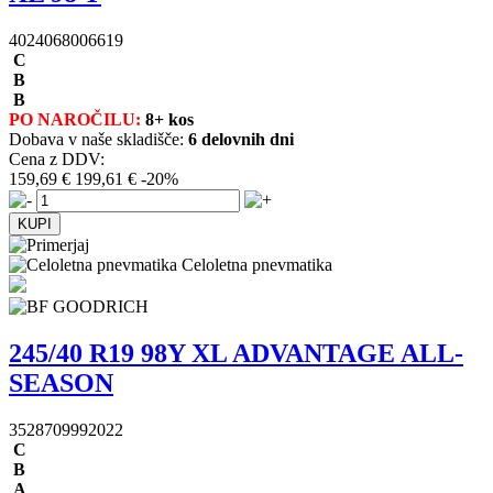
4024068006619
C
B
B
PO NAROČILU:
8+ kos
Dobava v naše skladišče:
6 delovnih dni
Cena z DDV:
159,69 €
199,61 €
-20%
Celoletna pnevmatika
245/40 R19 98Y XL ADVANTAGE ALL-
SEASON
3528709992022
C
B
A