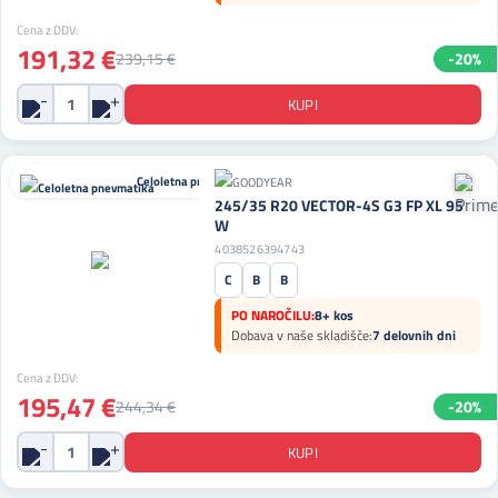
Cena z DDV:
191,32 €
239,15 €
-20%
Celoletna pnevmatika
245/35 R20 VECTOR-4S G3 FP XL 95
W
4038526394743
C
B
B
PO NAROČILU:
8+ kos
Dobava v naše skladišče:
7 delovnih dni
Cena z DDV:
195,47 €
244,34 €
-20%