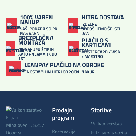
100% VAREN
HITRA DOSTAVA
NAKUP
IZDELKE
VAŠI PODATKI SO PRI
ODPOŠLJEMO ŠE ISTI
NAS VARNI
DAN
BREZPLAČNA
PLAČILO S
MONTAŽA
KARTICAMI
OB NAKUPU ŠTIRIH
MASTERCARD / VISA
AVTO PNEVMATIK DO
/ MAESTRO
16”
LEANPAY PLAČILO NA OBROKE
ENOSTAVNI IN HITRI OBROČNI NAKUPI
Prodajni
Storitve
program
vulkanizerstvo
Mihalovec 1, 8257
rezervacija
Dobova
hitri servis vozila