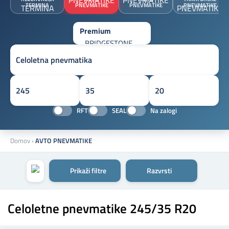
TERMINA
PNEVMATIKE
PNEVMATIKE
PNEVMATIKE
RFT
SEAL
Na zalogi
Domov
›
AVTO PNEVMATIKE
Prikaži filtre
Razvrsti
Celoletne pnevmatike 245/35 R20