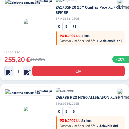
Celoletna pnevmatika
245/35R20 95Y Quatrac Pro+ XL FR EV
3PMSF
8714692810206
C
B
72
PO NAROČILU:
2 kos
Dobava v naše skladišče:
1-2 delovnih dni
Cena z DDV:
255,20 €
319,00 €
-20%
Celoletna pnevmatika
245/35 R20 H750 ALLSEASON XL 95 Y
8808563627595
C
B
B
PO NAROČILU:
8+ kos
Dobava v naše skladišče:
7 delovnih dni