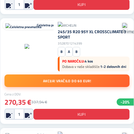
Celoletna pnevmatika
245/35 R20 95Y XL CROSSCLIMATE 3
SPORT
3528701214399
B
A
B
PO NAROČILU:
4 kos
Dobava v naše skladišče:
1-2 delovnih dni
AKCIJA! VRAČILO DO 60 EUR!
Cena z DDV:
270,35 €
337,94 €
-20%