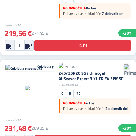
PO NAROČILU:
8+ kos
Dobava v naše skladišče:
7 delovnih dni
Cena z DDV:
219,56 €
274,45 €
-20%
Celoletna pnevmatika
245/35R20 95Y Uniroyal
AllSeasonExpert 3 XL FR EV 3PMSF
4024068007883
C
B
72
PO NAROČILU:
4 kos
Dobava v naše skladišče:
1-2 delovnih dni
Cena z DDV:
231,48 €
289,35 €
-20%