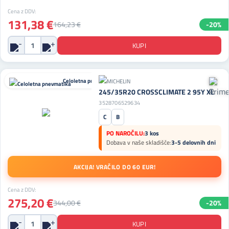
Cena z DDV:
131,38 €
164,23 €
-20%
Celoletna pnevmatika
245/35R20 CROSSCLIMATE 2 95Y XL
3528706529634
C
B
PO NAROČILU:
3 kos
Dobava v naše skladišče:
3-5 delovnih dni
AKCIJA! VRAČILO DO 60 EUR!
Cena z DDV:
275,20 €
344,00 €
-20%