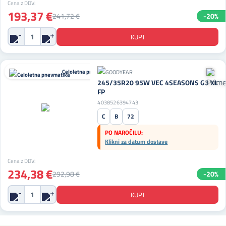
Cena z DDV:
193,37 €
241,72 €
-20%
Celoletna pnevmatika
245/35R20 95W VEC 4SEASONS G3 XL
FP
4038526394743
C
B
72
PO NAROČILU:
Klikni za datum dostave
Cena z DDV:
234,38 €
292,98 €
-20%