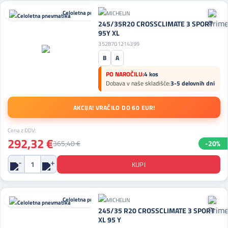
Celoletna pnevmatika
245/35R20 CROSSCLIMATE 3 SPORT
95Y XL
3528701214399
B
A
PO NAROČILU:
4 kos
Dobava v naše skladišče:
3-5 delovnih dni
AKCIJA! VRAČILO DO 60 EUR!
Cena z DDV:
292,32 €
365,40 €
-20%
Celoletna pnevmatika
245/35 R20 CROSSCLIMATE 3 SPORT
XL 95 Y