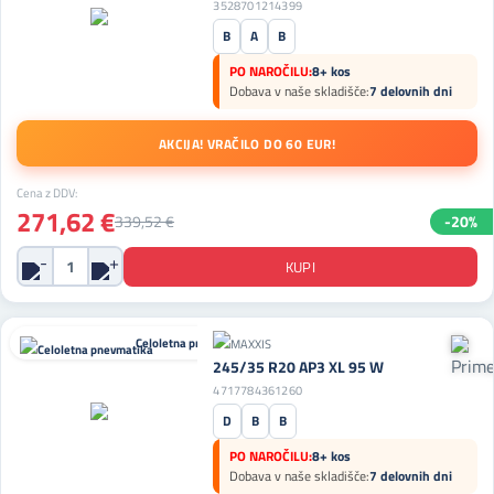
3528701214399
B
A
B
PO NAROČILU:
8+ kos
Dobava v naše skladišče:
7 delovnih dni
AKCIJA! VRAČILO DO 60 EUR!
Cena z DDV:
271,62 €
339,52 €
-20%
Celoletna pnevmatika
245/35 R20 AP3 XL 95 W
4717784361260
D
B
B
PO NAROČILU:
8+ kos
Dobava v naše skladišče:
7 delovnih dni