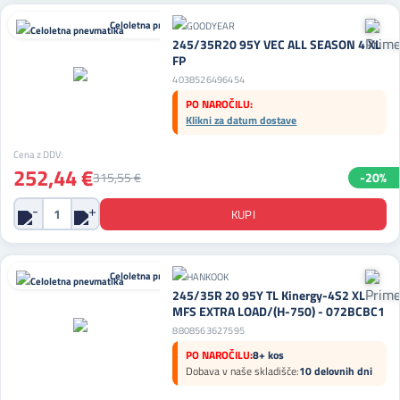
Celoletna pnevmatika
245/35R20 95Y VEC ALL SEASON 4 XL
FP
4038526496454
PO NAROČILU:
Klikni za datum dostave
Cena z DDV:
252,44 €
315,55 €
-20%
Celoletna pnevmatika
245/35R 20 95Y TL Kinergy-4S2 XL
MFS EXTRA LOAD/(H-750) - 072BCBC1
8808563627595
PO NAROČILU:
8+ kos
Dobava v naše skladišče:
10 delovnih dni