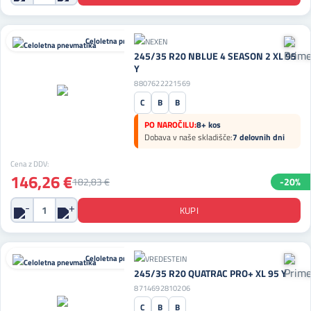
Celoletna pnevmatika
245/35 R20 NBLUE 4 SEASON 2 XL 95
Y
8807622221569
C
B
B
PO NAROČILU:
8+ kos
Dobava v naše skladišče:
7 delovnih dni
Cena z DDV:
146,26 €
182,83 €
-20%
Celoletna pnevmatika
245/35 R20 QUATRAC PRO+ XL 95 Y
8714692810206
C
B
B