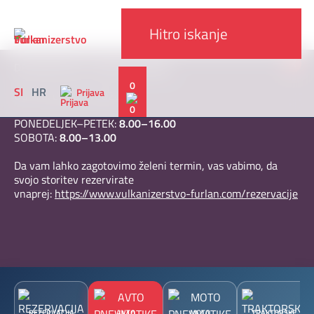
x
DELOVNI ČAS V AVGUSTU 2026
0
SI
HR
Prijava
Od 1. 8. do 30. 8. 2026
PONEDELJEK–PETEK:
8.00–16.00
SOBOTA:
8.00–13.00
Da vam lahko zagotovimo želeni termin, vas vabimo, da
svojo storitev rezervirate
vnaprej:
https://www.vulkanizerstvo-furlan.com/rezervacije
REZERVACIJA
AVTO
MOTO
TRAKTORSKE