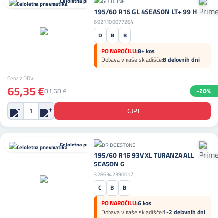
Celoletna pnevmatika
195/60 R16 GL 4SEASON LT+ 99 H
6921109077264
D
B
B
PO NAROČILU:
8+ kos
Dobava v naše skladišče:
8 delovnih dni
Cena z DDV:
65,35 €
81,68 €
-20%
Celoletna pnevmatika
195/60 R16 93V XL TURANZA ALL
SEASON 6
3286342390017
C
B
B
PO NAROČILU:
6 kos
Dobava v naše skladišče:
1-2 delovnih dni