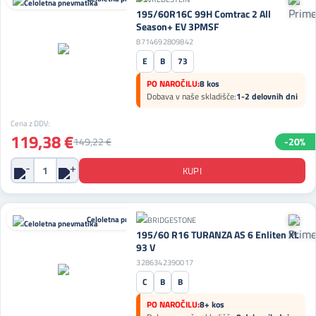
195/60R16C 99H Comtrac 2 All
Season+ EV 3PMSF
8714692809842
E
B
73
PO NAROČILU:
8 kos
Dobava v naše skladišče:
1-2 delovnih dni
Cena z DDV:
119,38 €
149,22 €
-20%
Celoletna pnevmatika
195/60 R16 TURANZA AS 6 Enliten XL
93 V
3286342390017
C
B
B
PO NAROČILU:
8+ kos