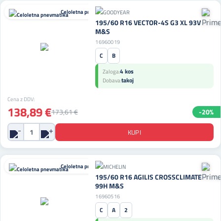
Celoletna pnevmatika
195/60 R16 VECTOR-4S G3 XL 93V
M&S
16960019
C
B
4 kos
Zaloga:
takoj
Dobava:
Cena z DDV:
138,89 €
173,61 €
-20%
Celoletna pnevmatika
195/60 R16 AGILIS CROSSCLIMATE
99H M&S
16960516
C
A
2