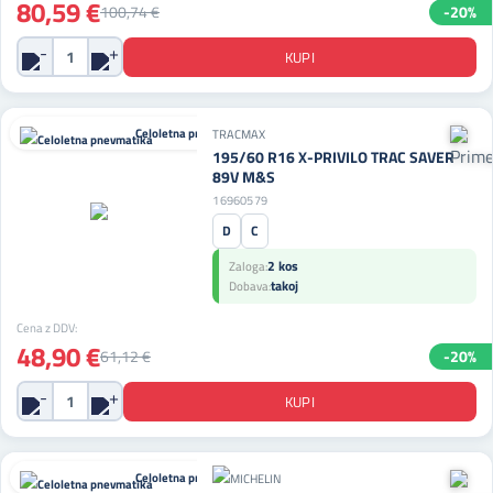
80,59 €
100,74 €
-20%
Celoletna pnevmatika
TRACMAX
195/60 R16 X-PRIVILO TRAC SAVER
89V M&S
16960579
D
C
2 kos
Zaloga:
takoj
Dobava:
Cena z DDV:
48,90 €
61,12 €
-20%
Celoletna pnevmatika