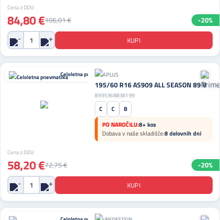
Cena z DDV:
84,80 €
106,01 €
-20%
Celoletna pnevmatika
195/60 R16 AS909 ALL SEASON 89 V
8935368838199
C
C
B
PO NAROČILU:
8+ kos
Dobava v naše skladišče:
8 delovnih dni
Cena z DDV:
58,20 €
72,75 €
-20%
Celoletna pnevmatika