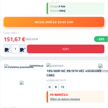
4 kos
Zaloga:
takoj
Dobava:
AKCIJA! VRAČILO DO 60 EUR!
Cena z DDV:
151,67 €
189,59 €
-20%
Celoletna pnevmatika
195/60R16C 99/97H VEC 4SEASONS
CARG
4038526072672
D
B
72
PO NAROČILU:
Klikni za datum dostave