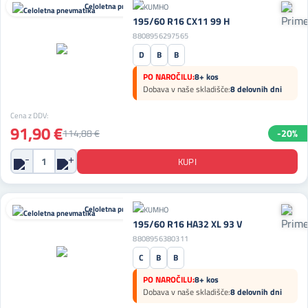
Celoletna pnevmatika
195/60 R16 CX11 99 H
8808956297565
D
B
B
PO NAROČILU:
8+ kos
Dobava v naše skladišče:
8 delovnih dni
Cena z DDV:
91,90 €
114,88 €
-20%
Celoletna pnevmatika
195/60 R16 HA32 XL 93 V
8808956380311
C
B
B
PO NAROČILU:
8+ kos
Dobava v naše skladišče:
8 delovnih dni