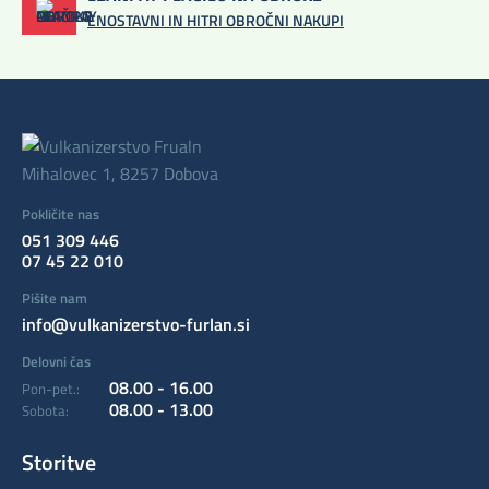
ENOSTAVNI IN HITRI OBROČNI NAKUPI
Mihalovec 1, 8257 Dobova
Pokličite nas
051 309 446
07 45 22 010
Pišite nam
info@vulkanizerstvo-furlan.si
Delovni čas
08.00 - 16.00
Pon-pet.:
08.00 - 13.00
Sobota:
Storitve