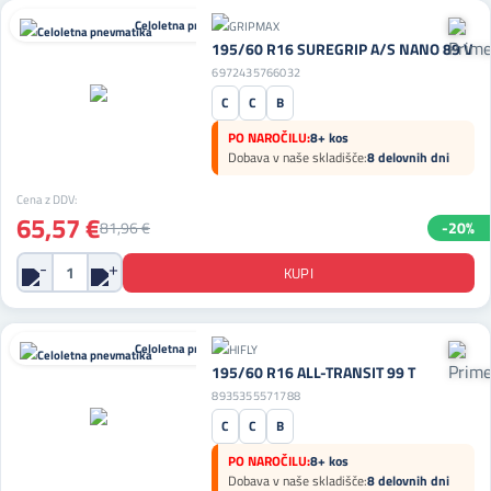
Celoletna pnevmatika
195/60 R16 SUREGRIP A/S NANO 89 V
6972435766032
C
C
B
PO NAROČILU:
8+ kos
Dobava v naše skladišče:
8 delovnih dni
Cena z DDV:
65,57 €
81,96 €
-20%
Celoletna pnevmatika
195/60 R16 ALL-TRANSIT 99 T
8935355571788
C
C
B
PO NAROČILU:
8+ kos
Dobava v naše skladišče:
8 delovnih dni