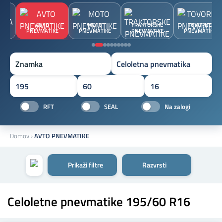
JA
AVTO
MOTO
TRAKTORSKE
TOVORNE
A
PNEVMATIKE
PNEVMATIKE
PNEVMATIKE
PNEVMATIKE
Znamka
RFT
SEAL
Na zalogi
Domov
›
AVTO PNEVMATIKE
Prikaži filtre
Razvrsti
Celoletne pnevmatike 195/60 R16