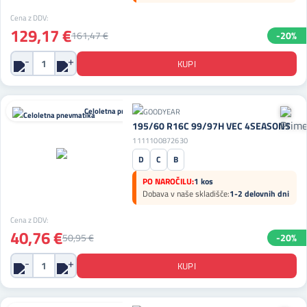
Cena z DDV:
129,17 €
161,47 €
-20%
Celoletna pnevmatika
195/60 R16C 99/97H VEC 4SEASONS
1111100872630
D
C
B
PO NAROČILU:
1 kos
Dobava v naše skladišče:
1-2 delovnih dni
Cena z DDV:
40,76 €
50,95 €
-20%