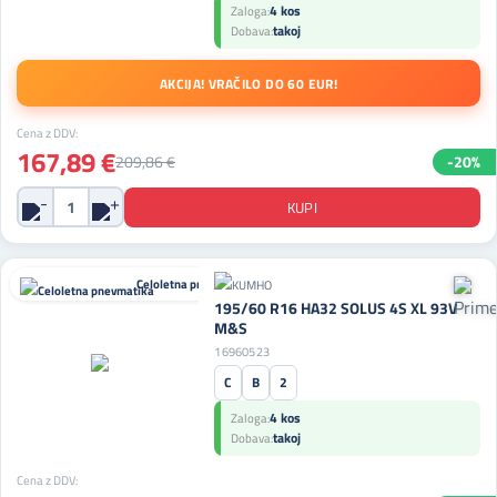
4 kos
Zaloga:
takoj
Dobava:
AKCIJA! VRAČILO DO 60 EUR!
Cena z DDV:
167,89 €
209,86 €
-20%
Celoletna pnevmatika
195/60 R16 HA32 SOLUS 4S XL 93V
M&S
16960523
C
B
2
4 kos
Zaloga:
takoj
Dobava:
Cena z DDV: