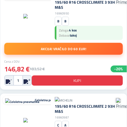
195/60 R16 CROSSCLIMATE 3 93H
M&S
16960950
B
B
4 kos
Zaloga:
takoj
Dobava:
AKCIJA! VRAČILO DO 60 EUR!
Cena z DDV:
146,82 €
183,52 €
-20%
Celoletna pnevmatika
195/60 R16 CROSSCLIMATE 2 93H
M&S
16960987
C
A