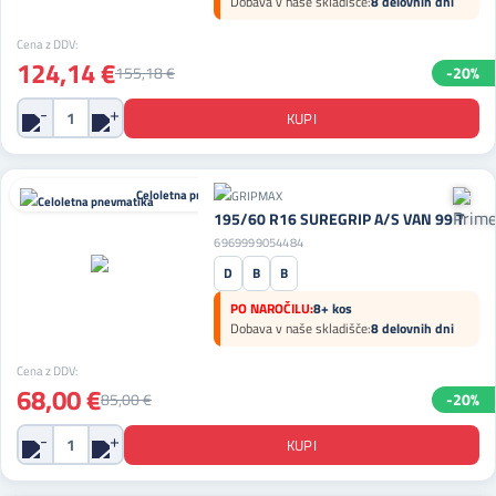
Dobava v naše skladišče:
8 delovnih dni
Cena z DDV:
124,14 €
155,18 €
-20%
Celoletna pnevmatika
195/60 R16 SUREGRIP A/S VAN 99 T
6969999054484
D
B
B
PO NAROČILU:
8+ kos
Dobava v naše skladišče:
8 delovnih dni
Cena z DDV:
68,00 €
85,00 €
-20%