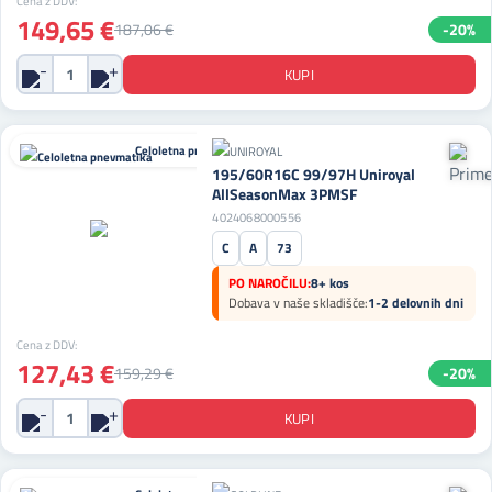
Cena z DDV:
149,65 €
187,06 €
-20%
Celoletna pnevmatika
195/60R16C 99/97H Uniroyal
AllSeasonMax 3PMSF
4024068000556
C
A
73
PO NAROČILU:
8+ kos
Dobava v naše skladišče:
1-2 delovnih dni
Cena z DDV:
127,43 €
159,29 €
-20%