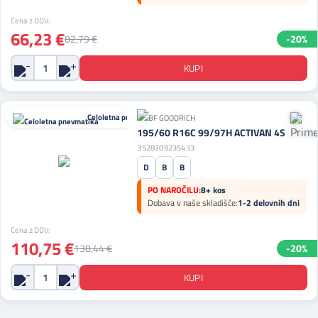
Cena z DDV:
66,23 €
82,79 €
-20%
Celoletna pnevmatika
195/60 R16C 99/97H ACTIVAN 4S
3528709235433
D
B
B
PO NAROČILU:
8+ kos
Dobava v naše skladišče:
1-2 delovnih dni
Cena z DDV:
110,75 €
138,44 €
-20%