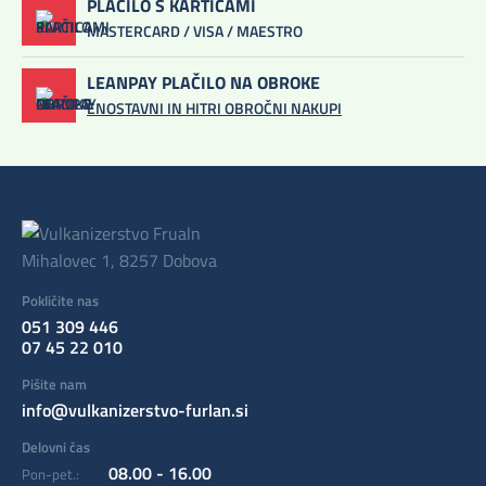
PLAČILO S KARTICAMI
MASTERCARD / VISA / MAESTRO
LEANPAY PLAČILO NA OBROKE
ENOSTAVNI IN HITRI OBROČNI NAKUPI
Mihalovec 1, 8257 Dobova
Pokličite nas
051 309 446
07 45 22 010
Pišite nam
info@vulkanizerstvo-furlan.si
Delovni čas
08.00 - 16.00
Pon-pet.: