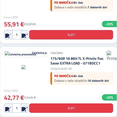
PO NAROČILU:
8+ kos
Dobava v naše skladišče:
7 delovnih dni
Cena z DDV:
55,91 €
69,89 €
-20%
Celoletna pnevmatika
TRACMAX
175/60R 16 86H TL X-Privilo Trac
Saver EXTRA LOAD - 071BDCC1
6958460938798
PO NAROČILU:
8+ kos
Dobava v naše skladišče:
10 delovnih dni
Cena z DDV:
42,77 €
53,46 €
-20%