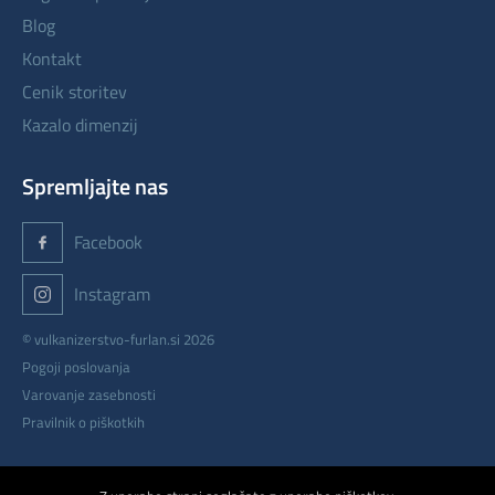
blog
kontakt
cenik storitev
kazalo dimenzij
Spremljajte nas
Facebook
Instagram
© vulkanizerstvo-furlan.si 2026
Pogoji poslovanja
Varovanje zasebnosti
Pravilnik o piškotkih
izdelava: ETREND