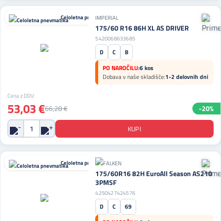
Celoletna pnevmatika
IMPERIAL
175/60 R16 86H XL AS DRIVER
5420068633685
D
C
B
PO NAROČILU:
6 kos
Dobava v naše skladišče:
1-2 delovnih dni
Cena z DDV:
53,03 €
66,28 €
-20%
Celoletna pnevmatika
175/60R16 82H EuroAll Season AS210
3PMSF
4250427424576
D
C
69