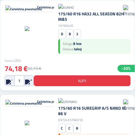
Celoletna pnevmatika
175/60 R16 HA32 ALL SEASON 82H
M&S
16760405
D
B
2
8 kos
Zaloga:
takoj
Dobava:
Cena z DDV:
74,18 €
92,73 €
-20%
Celoletna pnevmatika
175/60 R16 SUREGRIP A/S NANO XL
86 V
6972435766018
C
C
B