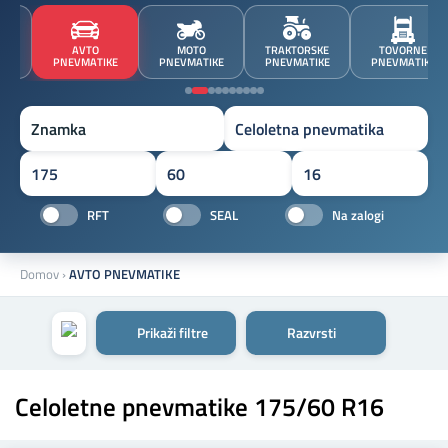
JA
AVTO
MOTO
TRAKTORSKE
TOVORNE
A
PNEVMATIKE
PNEVMATIKE
PNEVMATIKE
PNEVMATIKE
Znamka
RFT
SEAL
Na zalogi
Domov
›
AVTO PNEVMATIKE
Prikaži filtre
Razvrsti
Celoletne pnevmatike 175/60 R16