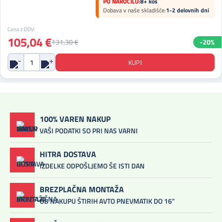
PO NAROČILU:
8+ kos
Dobava v naše skladišče:
1-2 delovnih dni
Cena z DDV:
105,04 €
131,30 €
-20%
100% VAREN NAKUP
VAŠI PODATKI SO PRI NAS VARNI
HITRA DOSTAVA
IZDELKE ODPOŠLJEMO ŠE ISTI DAN
BREZPLAČNA MONTAŽA
OB NAKUPU ŠTIRIH AVTO PNEVMATIK DO 16”