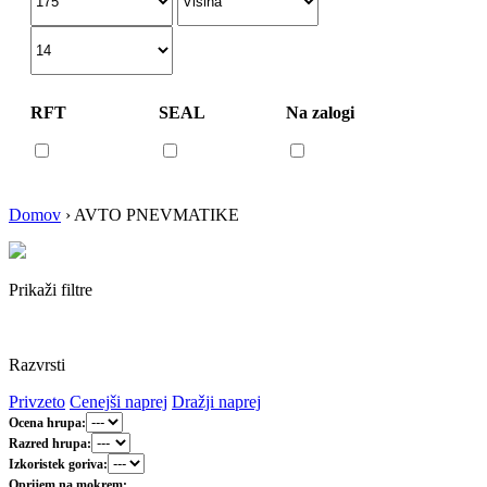
RFT
SEAL
Na zalogi
Domov
›
AVTO PNEVMATIKE
Prikaži filtre
Razvrsti
Privzeto
Cenejši naprej
Dražji naprej
Ocena hrupa:
Razred hrupa:
Izkoristek goriva:
Oprijem na mokrem: