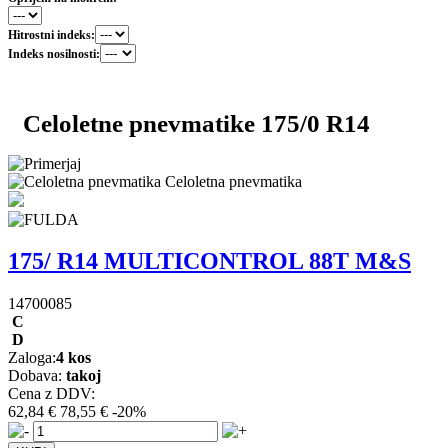
Hitrostni indeks:
Indeks nosilnosti:
Celoletne pnevmatike 175/0 R14
Celoletna pnevmatika
175/ R14 MULTICONTROL 88T M&S
14700085
C
D
Zaloga:
4 kos
Dobava:
takoj
Cena z DDV:
62,84 €
78,55 €
-20%