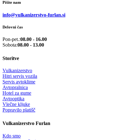
Pišite nam
info@vulkanizerstvo-furlan.si
Delovni čas
Pon-pet.:
08.00 - 16.00
Sobota:
08.00 - 13.00
Storitve
Vulkanizerstvo
Hitri servis vozila
Servis avtoklime
Avtopralnica
Hotel za gume
Avtooptika
Vlečne kljuke
Popravilo platišč
Vulkanizerstvo Furlan
Kdo smo