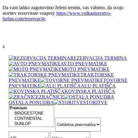
Da vam lahko zagotovimo želeni termin, vas vabimo, da svojo
storitev rezervirate vnaprej:
https://www.vulkanizerstvo-
furlan.com/rezervacije
x
REZERVACIJA TERMINA
AVTO PNEVMATIKE
MOTO PNEVMATIKE
TRAKTORSKE
PNEVMATIKE
TOVORNE
PNEVMATIKE
ALU PLATIŠČA
KOVINSKA PLATIŠČA
ZRAČNICE
OSTALA PONUDBA
STORITVE