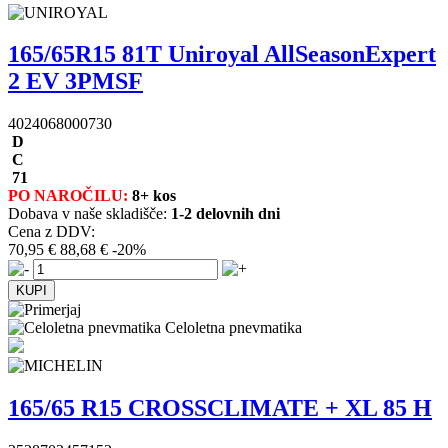
165/65R15 81T Uniroyal AllSeasonExpert
2 EV 3PMSF
4024068000730
D
C
71
PO NAROČILU:
8+ kos
Dobava v naše skladišče:
1-2 delovnih dni
Cena z DDV:
70,95 €
88,68 €
-20%
Celoletna pnevmatika
165/65 R15 CROSSCLIMATE + XL 85 H