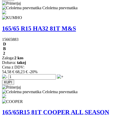
Celoletna pnevmatika
165/65 R15 HA32 81T M&S
15665883
D
B
2
Zaloga:
2 kos
Dobava:
takoj
Cena z DDV:
54,58 €
68,23 €
-20%
Celoletna pnevmatika
165/65R15 81T COOPER ALL SEASON