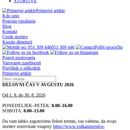
STORITVE
Primerjaj artikle
Kdo smo
Pogosta vprašanja
Blog
Kontakt
Cenik storitev
Kazalo dimenzij
051 309 446
Pošlji sporočilo
Pogoji poslovanja
Varovanje zasebnosti
Pravilnik o piškotkih
Primerjaj artikle
DELOVNI ČAS V AVGUSTU 2026
Od 1. 8. do 30. 8. 2026
PONEDELJEK–PETEK:
8.00–16.00
SOBOTA:
8.00–13.00
Da vam lahko zagotovimo želeni termin, vas vabimo, da svojo
storitev rezervirate vnaprej:
https://www.vulkanizerstvo-