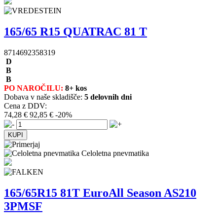
165/65 R15 QUATRAC 81 T
8714692358319
D
B
B
PO NAROČILU:
8+ kos
Dobava v naše skladišče:
5 delovnih dni
Cena z DDV:
74,28 €
92,85 €
-20%
Celoletna pnevmatika
165/65R15 81T EuroAll Season AS210
3PMSF