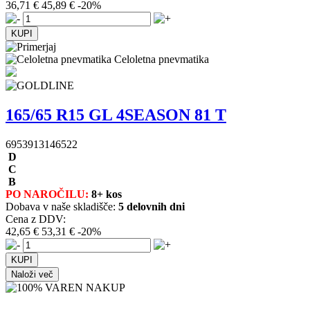
36,71 €
45,89 €
-20%
Celoletna pnevmatika
165/65 R15 GL 4SEASON 81 T
6953913146522
D
C
B
PO NAROČILU:
8+ kos
Dobava v naše skladišče:
5 delovnih dni
Cena z DDV:
42,65 €
53,31 €
-20%
Naloži več