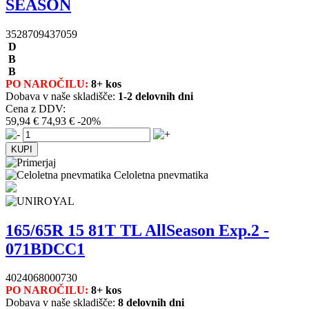
SEASON
3528709437059
D
B
B
PO NAROČILU:
8+ kos
Dobava v naše skladišče:
1-2 delovnih dni
Cena z DDV:
59,94 €
74,93 €
-20%
Celoletna pnevmatika
165/65R 15 81T TL AllSeason Exp.2 -
071BDCC1
4024068000730
PO NAROČILU:
8+ kos
Dobava v naše skladišče:
8 delovnih dni