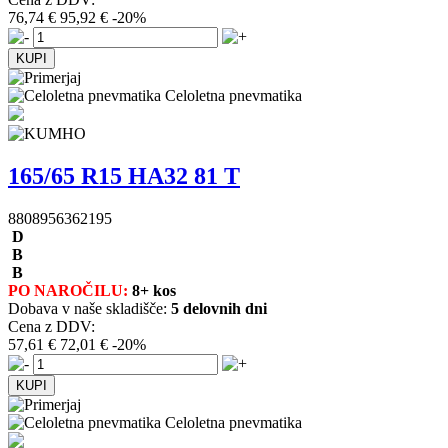
76,74 €
95,92 €
-20%
Celoletna pnevmatika
165/65 R15 HA32 81 T
8808956362195
D
B
B
PO NAROČILU:
8+ kos
Dobava v naše skladišče:
5 delovnih dni
Cena z DDV:
57,61 €
72,01 €
-20%
Celoletna pnevmatika