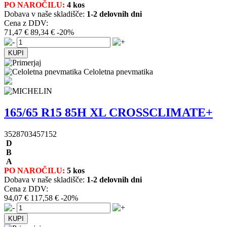
PO NAROČILU:
4 kos
Dobava v naše skladišče:
1-2 delovnih dni
Cena z DDV:
71,47 €
89,34 €
-20%
Celoletna pnevmatika
165/65 R15 85H XL CROSSCLIMATE+
3528703457152
D
B
A
PO NAROČILU:
5 kos
Dobava v naše skladišče:
1-2 delovnih dni
Cena z DDV:
94,07 €
117,58 €
-20%