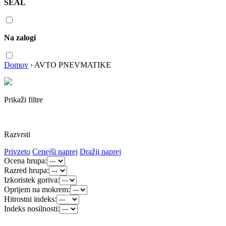
SEAL
Na zalogi
Domov
›
AVTO PNEVMATIKE
Prikaži filtre
Razvrsti
Privzeto
Cenejši naprej
Dražji naprej
Ocena hrupa:
Razred hrupa:
Izkoristek goriva:
Oprijem na mokrem:
Hitrostni indeks:
Indeks nosilnosti: