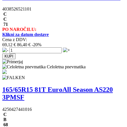
4038526521101
C
C
71
PO NAROČILU:
Klikni za datum dostave
Cena z DDV:
69,12 €
86,40 €
-20%
Celoletna pnevmatika
165/65R15 81T EuroAll Season AS220
3PMSF
4250427441016
C
B
68