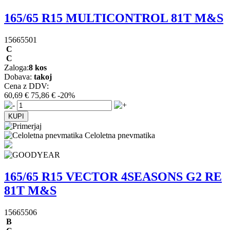
165/65 R15 MULTICONTROL 81T M&S
15665501
C
C
Zaloga:
8 kos
Dobava:
takoj
Cena z DDV:
60,69 €
75,86 €
-20%
Celoletna pnevmatika
165/65 R15 VECTOR 4SEASONS G2 RE
81T M&S
15665506
B