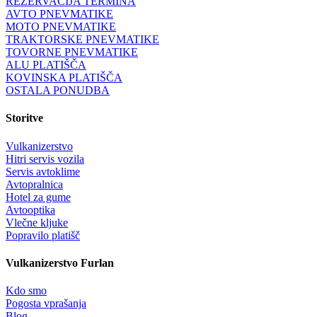
REZERVACIJA TERMINA
AVTO PNEVMATIKE
MOTO PNEVMATIKE
TRAKTORSKE PNEVMATIKE
TOVORNE PNEVMATIKE
ALU PLATIŠČA
KOVINSKA PLATIŠČA
OSTALA PONUDBA
Storitve
Vulkanizerstvo
Hitri servis vozila
Servis avtoklime
Avtopralnica
Hotel za gume
Avtooptika
Vlečne kljuke
Popravilo platišč
Vulkanizerstvo Furlan
Kdo smo
Pogosta vprašanja
Blog