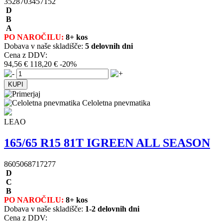
3528703457152
D
B
A
PO NAROČILU:
8+ kos
Dobava v naše skladišče:
5 delovnih dni
Cena z DDV:
94,56 €
118,20 €
-20%
Celoletna pnevmatika
LEAO
165/65 R15 81T IGREEN ALL SEASON
8605068717277
D
C
B
PO NAROČILU:
8+ kos
Dobava v naše skladišče:
1-2 delovnih dni
Cena z DDV: