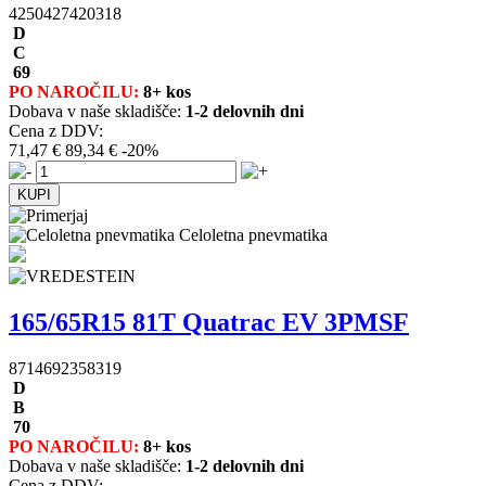
4250427420318
D
C
69
PO NAROČILU:
8+ kos
Dobava v naše skladišče:
1-2 delovnih dni
Cena z DDV:
71,47 €
89,34 €
-20%
Celoletna pnevmatika
165/65R15 81T Quatrac EV 3PMSF
8714692358319
D
B
70
PO NAROČILU:
8+ kos
Dobava v naše skladišče:
1-2 delovnih dni
Cena z DDV: