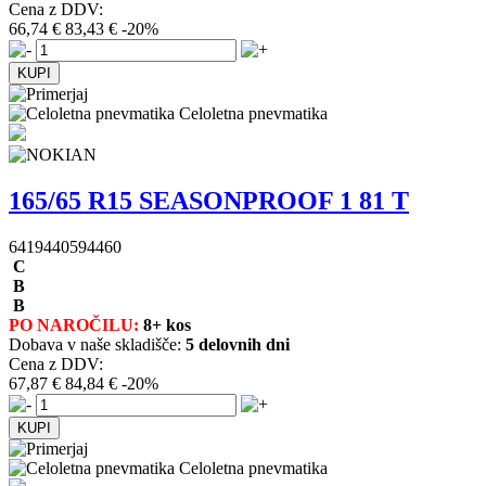
Cena z DDV:
66,74 €
83,43 €
-20%
Celoletna pnevmatika
165/65 R15 SEASONPROOF 1 81 T
6419440594460
C
B
B
PO NAROČILU:
8+ kos
Dobava v naše skladišče:
5 delovnih dni
Cena z DDV:
67,87 €
84,84 €
-20%
Celoletna pnevmatika