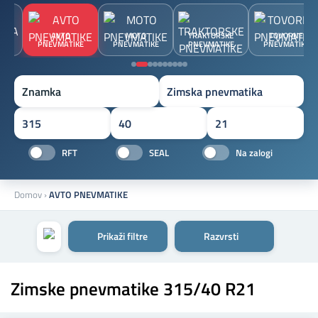
JA
AVTO
MOTO
TRAKTORSKE
TOVORNE
A
PNEVMATIKE
PNEVMATIKE
PNEVMATIKE
PNEVMATIKE
Znamka
RFT
SEAL
Na zalogi
Domov
›
AVTO PNEVMATIKE
Prikaži filtre
Razvrsti
Zimske pnevmatike 315/40 R21