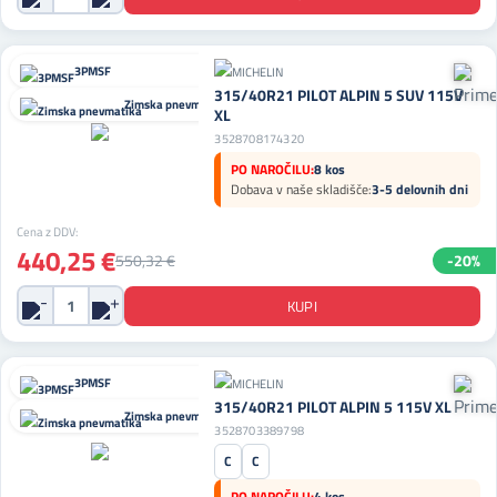
3PMSF
315/40R21 PILOT ALPIN 5 SUV 115V
Zimska pnevmatika
XL
3528708174320
PO NAROČILU:
8 kos
Dobava v naše skladišče:
3-5 delovnih dni
Cena z DDV:
440,25 €
550,32 €
-20%
3PMSF
315/40R21 PILOT ALPIN 5 115V XL
Zimska pnevmatika
3528703389798
C
C
PO NAROČILU:
4 kos