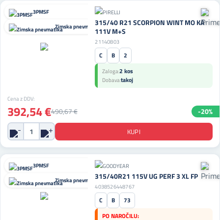
3PMSF
315/40 R21 SCORPION WINT MO KA
Zimska pnevmatika
111V M+S
21140803
C
B
2
2 kos
Zaloga:
takoj
Dobava:
Cena z DDV:
392,54 €
490,67 €
-20%
3PMSF
315/40R21 115V UG PERF 3 XL FP
Zimska pnevmatika
4038526448767
C
B
73
PO NAROČILU: