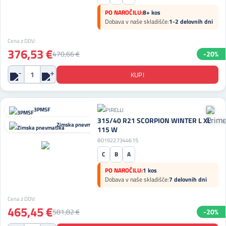
PO NAROČILU:
8+ kos
Dobava v naše skladišče:
1-2 delovnih dni
Cena z DDV:
376,53 €
470,66 €
-20%
3PMSF
315/40 R21 SCORPION WINTER L XL
Zimska pnevmatika
115 W
8019227344615
C
B
A
PO NAROČILU:
1 kos
Dobava v naše skladišče:
7 delovnih dni
Cena z DDV:
465,45 €
581,82 €
-20%