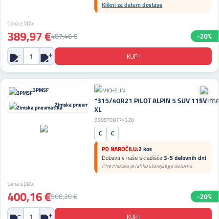
Klikni za datum dostave
Cena z DDV:
389,97 €
487,46 €
-20%
3PMSF
*315/40R21 PILOT ALPIN 5 SUV 115V
Zimska pnevmatika
XL
9998708174320
C
C
PO NAROČILU:
2 kos
Dobava v naše skladišče:
3-5 delovnih dni
Pnevmatika je lahko starejšega datuma.
Cena z DDV:
400,16 €
500,20 €
-20%