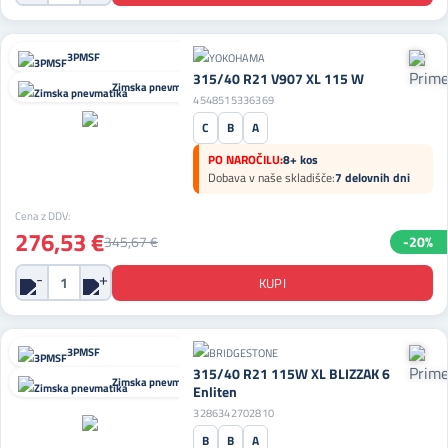
3PMSF
315/40 R21 V907 XL 115 W
Zimska pnevmatika
4548515336369
C
B
A
PO NAROČILU:
8+ kos
Dobava v naše skladišče:
7 delovnih dni
Cena z DDV:
276,53 €
345,67 €
-20%
3PMSF
315/40 R21 115W XL BLIZZAK 6
Zimska pnevmatika
Enliten
3286342702810
B
B
A