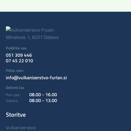
Mihalovec 1, 8257 Dobova
Pokličite nas
051 309 446
07 45 22 010
Pišite nam
info@vulkanizerstvo-furlan.si
Delovni čas
08.00 - 16.00
Pon-pet.:
08.00 - 13.00
Sobota:
Storitve
vulkanizerstvo