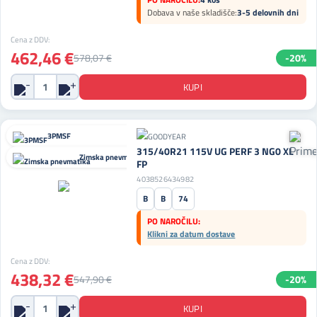
Dobava v naše skladišče:
3-5 delovnih dni
Cena z DDV:
462,46 €
578,07 €
-20%
3PMSF
315/40R21 115V UG PERF 3 NG0 XL
Zimska pnevmatika
FP
4038526434982
B
B
74
PO NAROČILU:
Klikni za datum dostave
Cena z DDV:
438,32 €
547,90 €
-20%