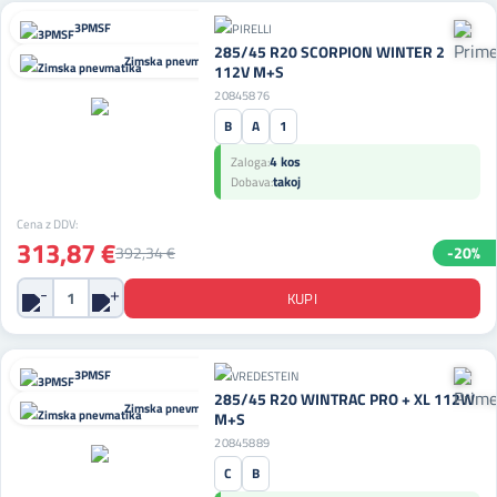
3PMSF
285/45 R20 SCORPION WINTER 2
Zimska pnevmatika
112V M+S
20845876
B
A
1
4 kos
Zaloga:
takoj
Dobava:
Cena z DDV:
313,87 €
392,34 €
-20%
3PMSF
285/45 R20 WINTRAC PRO + XL 112W
Zimska pnevmatika
M+S
20845889
C
B