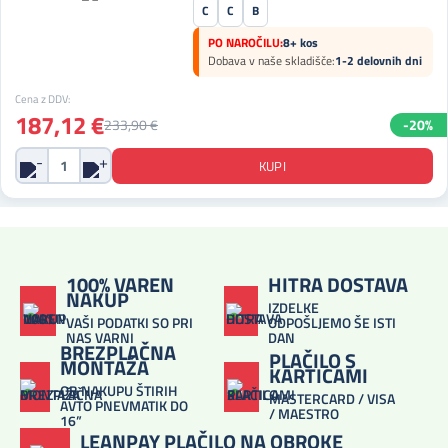
C
C
B
PO NAROČILU:
8+ kos
Dobava v naše skladišče:
1-2 delovnih dni
Cena z DDV:
187,12 €
233,90 €
-20%
100% VAREN
HITRA DOSTAVA
NAKUP
IZDELKE
VAŠI PODATKI SO PRI
ODPOŠLJEMO ŠE ISTI
NAS VARNI
DAN
BREZPLAČNA
PLAČILO S
MONTAŽA
KARTICAMI
OB NAKUPU ŠTIRIH
MASTERCARD / VISA
AVTO PNEVMATIK DO
/ MAESTRO
16”
LEANPAY PLAČILO NA OBROKE