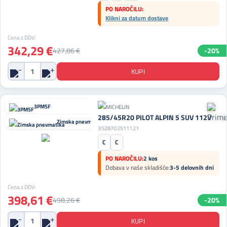
PO NAROČILU:
Klikni za datum dostave
Cena z DDV:
342,29 €
427,86 €
-20%
3PMSF
285/45R20 PILOT ALPIN 5 SUV 112V
Zimska pnevmatika
3528702511121
C
C
PO NAROČILU:
2 kos
Dobava v naše skladišče:
3-5 delovnih dni
Cena z DDV:
398,61 €
498,26 €
-20%