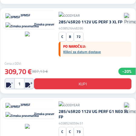
3PMSF
285/45R20 112V UG PERF 3 XL FP
Zimska pnevmatika
4038526448286
C
B
72
PO NAROČILU:
Klikni za datum dostave
Cena z DDV:
309,70 €
387,13 €
-20%
3PMSF
285/45R20 112V UG PERF G1 NE0 XL
Zimska pnevmatika
FP
4038526059451
C
C
73