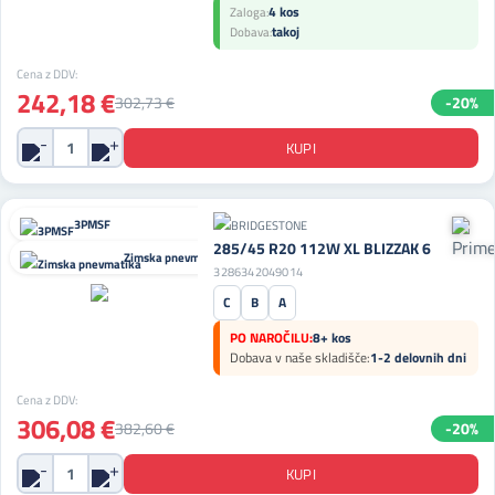
4 kos
Zaloga:
takoj
Dobava:
Cena z DDV:
242,18 €
302,73 €
-20%
3PMSF
285/45 R20 112W XL BLIZZAK 6
Zimska pnevmatika
3286342049014
C
B
A
PO NAROČILU:
8+ kos
Dobava v naše skladišče:
1-2 delovnih dni
Cena z DDV:
306,08 €
382,60 €
-20%