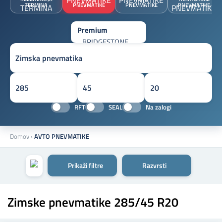
TERMINA
PNEVMATIKE
PNEVMATIKE
PNEVMATIKE
RFT
SEAL
Na zalogi
Domov
›
AVTO PNEVMATIKE
Prikaži filtre
Razvrsti
Zimske pnevmatike 285/45 R20