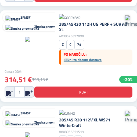
3PMSF
285/45R20 112H UG PERF + SUV AO
Zimska pnevmatika
XL
4038526397898
C
C
74
PO NAROČILU:
Klikni za datum dostave
Cena z DDV:
314,51 €
393,13 €
-20%
3PMSF
285/45 R20 112V XL WS71
Zimska pnevmatika
WinterCraft
8808956351519