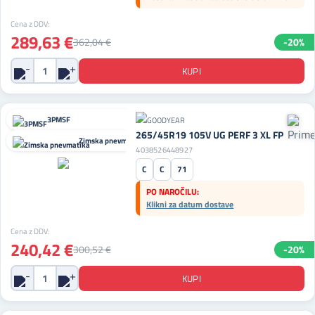
Cena z DDV:
289,63 €
362,04 €
-20%
3PMSF
265/45R19 105V UG PERF 3 XL FP
Zimska pnevmatika
4038526448927
C
C
71
PO NAROČILU:
Klikni za datum dostave
Cena z DDV:
240,42 €
300,52 €
-20%