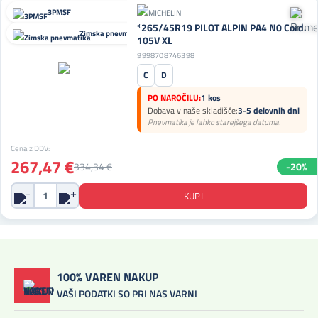
3PMSF
*265/45R19 PILOT ALPIN PA4 N0 Cord.
Zimska pnevmatika
105V XL
9998708746398
C
D
PO NAROČILU:
1 kos
Dobava v naše skladišče:
3-5 delovnih dni
Pnevmatika je lahko starejšega datuma.
Cena z DDV:
267,47 €
334,34 €
-20%
100% VAREN NAKUP
VAŠI PODATKI SO PRI NAS VARNI