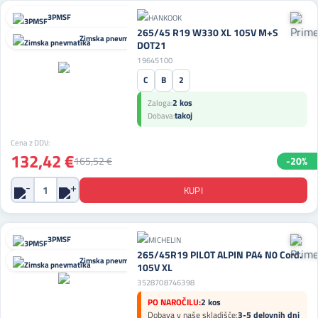
3PMSF
265/45 R19 W330 XL 105V M+S
Zimska pnevmatika
DOT21
19645100
C
B
2
2 kos
Zaloga:
takoj
Dobava:
Cena z DDV:
132,42 €
165,52 €
-20%
3PMSF
265/45R19 PILOT ALPIN PA4 N0 Cord.
Zimska pnevmatika
105V XL
3528708746398
PO NAROČILU:
2 kos
Dobava v naše skladišče:
3-5 delovnih dni