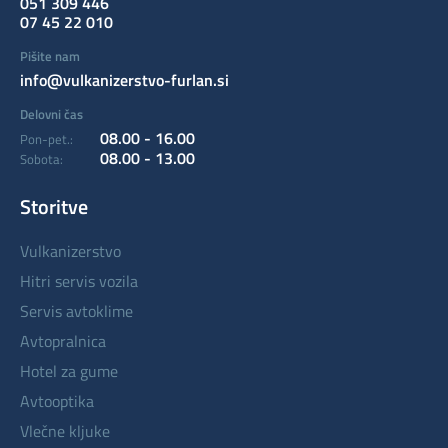
051 309 446
07 45 22 010
Pišite nam
info@vulkanizerstvo-furlan.si
Delovni čas
08.00 - 16.00
Pon-pet.:
08.00 - 13.00
Sobota:
Storitve
vulkanizerstvo
hitri servis vozila
servis avtoklime
avtopralnica
hotel za gume
avtooptika
vlečne kljuke