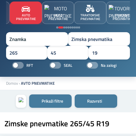
JA
AVTO
MOTO
TRAKTORSKE
TOVORNE
A
PNEVMATIKE
PNEVMATIKE
PNEVMATIKE
PNEVMATIKE
Znamka
RFT
SEAL
Na zalogi
Domov
›
AVTO PNEVMATIKE
Prikaži filtre
Razvrsti
Zimske pnevmatike 265/45 R19