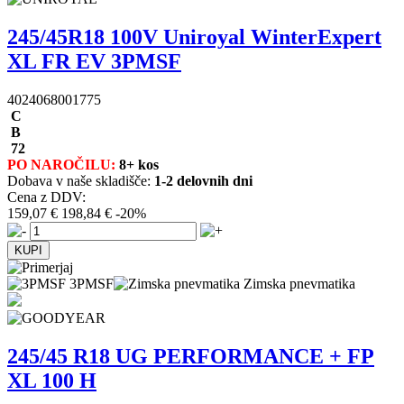
245/45R18 100V Uniroyal WinterExpert
XL FR EV 3PMSF
4024068001775
C
B
72
PO NAROČILU:
8+ kos
Dobava v naše skladišče:
1-2 delovnih dni
Cena z DDV:
159,07 €
198,84 €
-20%
3PMSF
Zimska pnevmatika
245/45 R18 UG PERFORMANCE + FP
XL 100 H