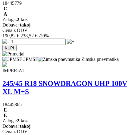
18445779
C
A
Zaloga:
2 kos
Dobava:
takoj
Cena z DDV:
190,82 €
238,52 €
-20%
3PMSF
Zimska pnevmatika
IMPERIAL
245/45 R18 SNOWDRAGON UHP 100V
XL M+S
18445865
E
E
Zaloga:
2 kos
Dobava:
takoj
Cena z DDV: