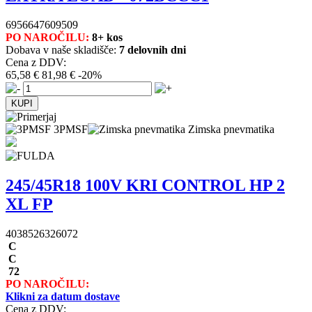
6956647609509
PO NAROČILU:
8+ kos
Dobava v naše skladišče:
7 delovnih dni
Cena z DDV:
65,58 €
81,98 €
-20%
3PMSF
Zimska pnevmatika
245/45R18 100V KRI CONTROL HP 2
XL FP
4038526326072
C
C
72
PO NAROČILU:
Klikni za datum dostave
Cena z DDV: