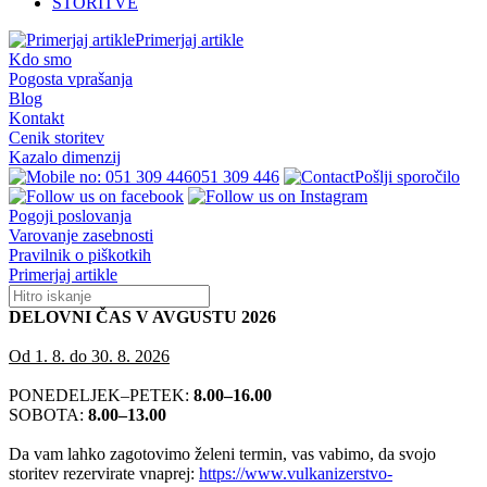
STORITVE
Primerjaj artikle
Kdo smo
Pogosta vprašanja
Blog
Kontakt
Cenik storitev
Kazalo dimenzij
051 309 446
Pošlji sporočilo
Pogoji poslovanja
Varovanje zasebnosti
Pravilnik o piškotkih
Primerjaj artikle
DELOVNI ČAS V AVGUSTU 2026
Od 1. 8. do 30. 8. 2026
PONEDELJEK–PETEK:
8.00–16.00
SOBOTA:
8.00–13.00
Da vam lahko zagotovimo želeni termin, vas vabimo, da svojo
storitev rezervirate vnaprej:
https://www.vulkanizerstvo-