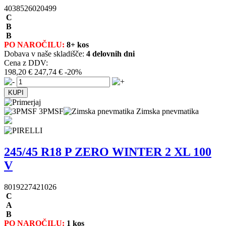
4038526020499
C
B
B
PO NAROČILU:
8+ kos
Dobava v naše skladišče:
4 delovnih dni
Cena z DDV:
198,20 €
247,74 €
-20%
3PMSF
Zimska pnevmatika
245/45 R18 P ZERO WINTER 2 XL 100
V
8019227421026
C
A
B
PO NAROČILU:
1 kos