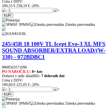
Cena z DDV:
206,55 €
258,19 €
-20%
3PMSF
Zimska pnevmatika
245/45R 18 100V TL Icept Evo-3 XL MFS
SOUND ABSORBER/EXTRA LOAD/(W-
330) - 072BDBC1
8808563571096
PO NAROČILU:
8+ kos
Dobava v naše skladišče:
7 delovnih dni
Cena z DDV:
180,04 €
225,05 €
-20%
3PMSF
Zimska pnevmatika