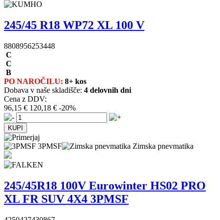
245/45 R18 WP72 XL 100 V
8808956253448
C
C
B
PO NAROČILU:
8+ kos
Dobava v naše skladišče:
4 delovnih dni
Cena z DDV:
96,15 €
120,18 €
-20%
3PMSF
Zimska pnevmatika
245/45R18 100V Eurowinter HS02 PRO
XL FR SUV 4X4 3PMSF
4250427430867