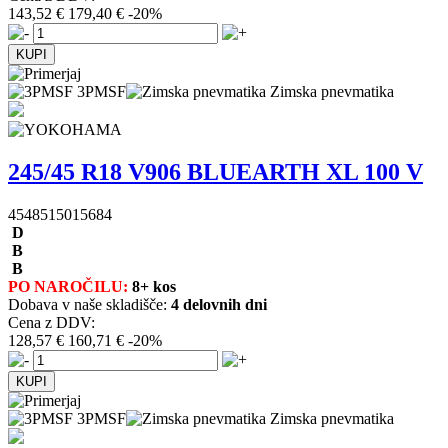
143,52 €
179,40 €
-20%
3PMSF
Zimska pnevmatika
245/45 R18 V906 BLUEARTH XL 100 V
4548515015684
D
B
B
PO NAROČILU:
8+ kos
Dobava v naše skladišče:
4 delovnih dni
Cena z DDV:
128,57 €
160,71 €
-20%
3PMSF
Zimska pnevmatika