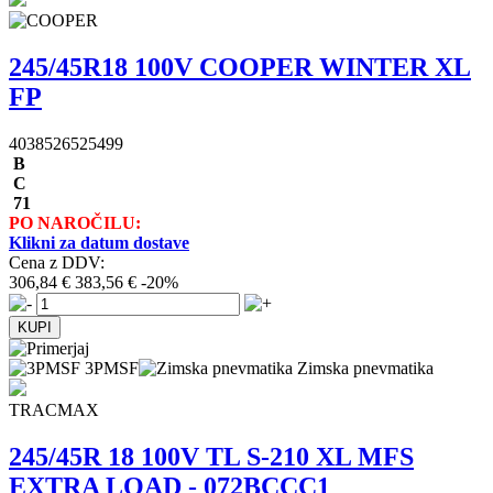
245/45R18 100V COOPER WINTER XL
FP
4038526525499
B
C
71
PO NAROČILU:
Klikni za datum dostave
Cena z DDV:
306,84 €
383,56 €
-20%
3PMSF
Zimska pnevmatika
TRACMAX
245/45R 18 100V TL S-210 XL MFS
EXTRA LOAD - 072BCCC1