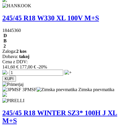
245/45 R18 W330 XL 100V M+S
18445360
D
B
2
Zaloga:
2 kos
Dobava:
takoj
Cena z DDV:
141,60 €
177,00 €
-20%
3PMSF
Zimska pnevmatika
245/45 R18 WINTER SZ3* 100H J XL
M+S