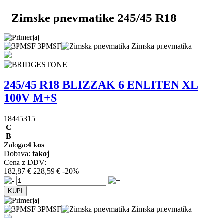
Zimske pnevmatike 245/45 R18
3PMSF
Zimska pnevmatika
245/45 R18 BLIZZAK 6 ENLITEN XL
100V M+S
18445315
C
B
Zaloga:
4 kos
Dobava:
takoj
Cena z DDV:
182,87 €
228,59 €
-20%
3PMSF
Zimska pnevmatika