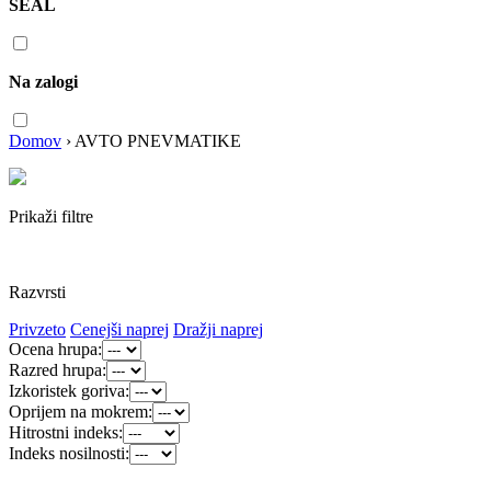
SEAL
Na zalogi
Domov
›
AVTO PNEVMATIKE
Prikaži filtre
Razvrsti
Privzeto
Cenejši naprej
Dražji naprej
Ocena hrupa:
Razred hrupa:
Izkoristek goriva:
Oprijem na mokrem:
Hitrostni indeks:
Indeks nosilnosti: