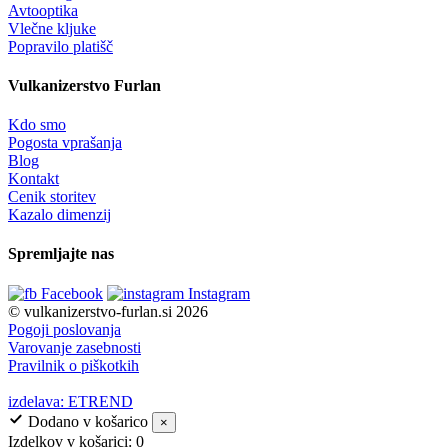
Avtooptika
Vlečne kljuke
Popravilo platišč
Vulkanizerstvo Furlan
Kdo smo
Pogosta vprašanja
Blog
Kontakt
Cenik storitev
Kazalo dimenzij
Spremljajte nas
Facebook
Instagram
© vulkanizerstvo-furlan.si 2026
Pogoji poslovanja
Varovanje zasebnosti
Pravilnik o piškotkih
izdelava: ETREND
Dodano v košarico
×
Izdelkov v košarici:
0