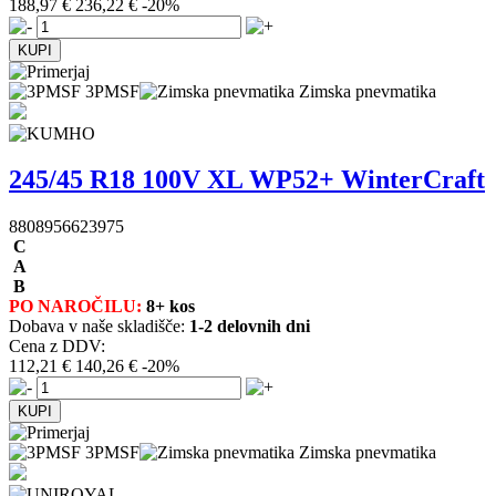
188,97 €
236,22 €
-20%
3PMSF
Zimska pnevmatika
245/45 R18 100V XL WP52+ WinterCraft
8808956623975
C
A
B
PO NAROČILU:
8+ kos
Dobava v naše skladišče:
1-2 delovnih dni
Cena z DDV:
112,21 €
140,26 €
-20%
3PMSF
Zimska pnevmatika