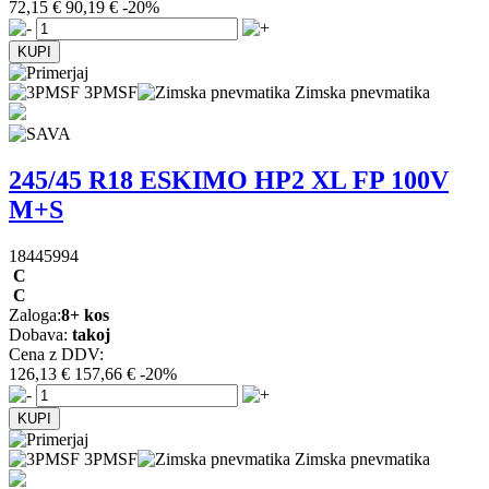
72,15 €
90,19 €
-20%
3PMSF
Zimska pnevmatika
245/45 R18 ESKIMO HP2 XL FP 100V
M+S
18445994
C
C
Zaloga:
8+ kos
Dobava:
takoj
Cena z DDV:
126,13 €
157,66 €
-20%
3PMSF
Zimska pnevmatika