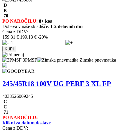
D
B
70
PO NAROČILU:
8+ kos
Dobava v naše skladišče:
1-2 delovnih dni
Cena z DDV:
159,31 €
199,13 €
-20%
3PMSF
Zimska pnevmatika
245/45R18 100V UG PERF 3 XL FP
4038526069245
C
C
71
PO NAROČILU:
Klikni za datum dostave
Cena z DDV: