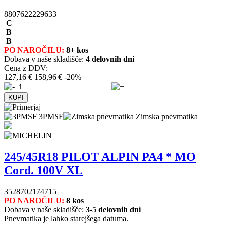
8807622229633
C
B
B
PO NAROČILU:
8+ kos
Dobava v naše skladišče:
4 delovnih dni
Cena z DDV:
127,16 €
158,96 €
-20%
3PMSF
Zimska pnevmatika
245/45R18 PILOT ALPIN PA4 * MO
Cord. 100V XL
3528702174715
PO NAROČILU:
8 kos
Dobava v naše skladišče:
3-5 delovnih dni
Pnevmatika je lahko starejšega datuma.