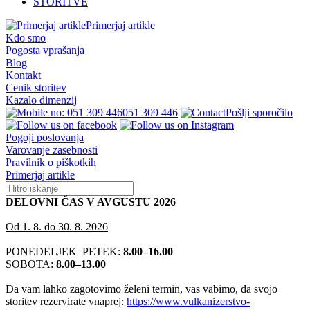
STORITVE
Primerjaj artikle
Kdo smo
Pogosta vprašanja
Blog
Kontakt
Cenik storitev
Kazalo dimenzij
051 309 446
Pošlji sporočilo
Pogoji poslovanja
Varovanje zasebnosti
Pravilnik o piškotkih
Primerjaj artikle
DELOVNI ČAS V AVGUSTU 2026
Od 1. 8. do 30. 8. 2026
PONEDELJEK–PETEK:
8.00–16.00
SOBOTA:
8.00–13.00
Da vam lahko zagotovimo želeni termin, vas vabimo, da svojo
storitev rezervirate vnaprej:
https://www.vulkanizerstvo-