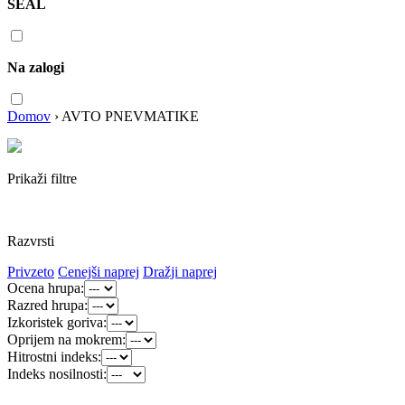
SEAL
Na zalogi
Domov
›
AVTO PNEVMATIKE
Prikaži filtre
Razvrsti
Privzeto
Cenejši naprej
Dražji naprej
Ocena hrupa:
Razred hrupa:
Izkoristek goriva:
Oprijem na mokrem:
Hitrostni indeks:
Indeks nosilnosti: