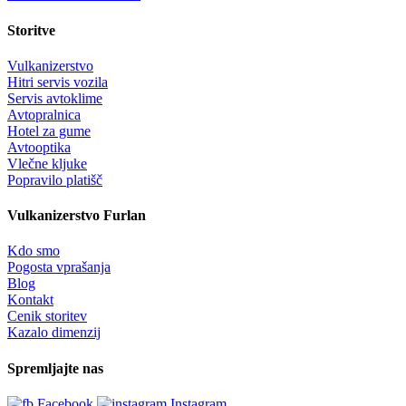
Storitve
Vulkanizerstvo
Hitri servis vozila
Servis avtoklime
Avtopralnica
Hotel za gume
Avtooptika
Vlečne kljuke
Popravilo platišč
Vulkanizerstvo Furlan
Kdo smo
Pogosta vprašanja
Blog
Kontakt
Cenik storitev
Kazalo dimenzij
Spremljajte nas
Facebook
Instagram