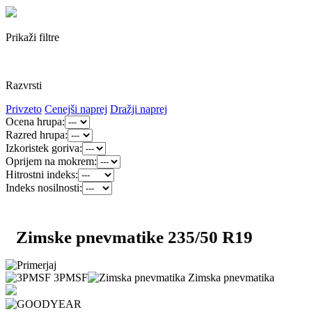
Prikaži filtre
Razvrsti
Privzeto
Cenejši naprej
Dražji naprej
Ocena hrupa:
Razred hrupa:
Izkoristek goriva:
Oprijem na mokrem:
Hitrostni indeks:
Indeks nosilnosti:
Zimske pnevmatike 235/50 R19
3PMSF
Zimska pnevmatika