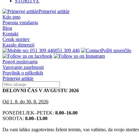
STORITVE
Primerjaj artikle
Kdo smo
Pogosta vprašanja
Blog
Kontakt
Cenik storitev
Kazalo dimenzij
051 309 446
Pošlji sporočilo
Pogoji poslovanja
Varovanje zasebnosti
Pravilnik o piškotkih
Primerjaj artikle
DELOVNI ČAS V AVGUSTU 2026
Od 1. 8. do 30. 8. 2026
PONEDELJEK–PETEK:
8.00–16.00
SOBOTA:
8.00–13.00
Da vam lahko zagotovimo želeni termin, vas vabimo, da svojo storitev