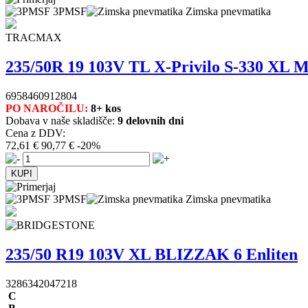
3PMSF
Zimska pnevmatika
TRACMAX
235/50R 19 103V TL X-Privilo S-330 X
6958460912804
PO NAROČILU:
8+ kos
Dobava v naše skladišče:
9 delovnih dni
Cena z DDV:
72,61 €
90,77 €
-20%
3PMSF
Zimska pnevmatika
235/50 R19 103V XL BLIZZAK 6 Enliten
3286342047218
C