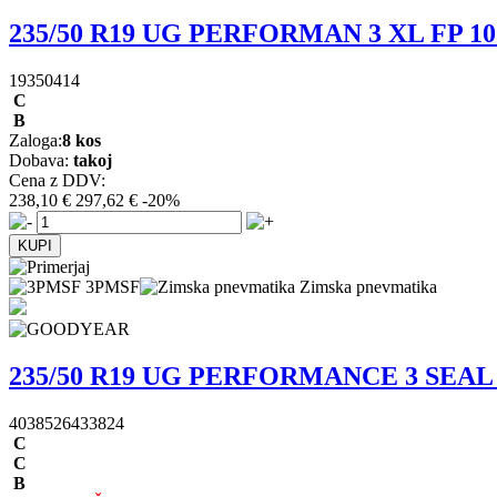
235/50 R19 UG PERFORMAN 3 XL FP 1
19350414
C
B
Zaloga:
8 kos
Dobava:
takoj
Cena z DDV:
238,10 €
297,62 €
-20%
3PMSF
Zimska pnevmatika
235/50 R19 UG PERFORMANCE 3 SEAL 
4038526433824
C
C
B