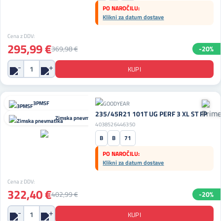
PO NAROČILU:
Klikni za datum dostave
Cena z DDV:
295,99 €
369,98 €
-20%
3PMSF
235/45R21 101T UG PERF 3 XL ST FP
Zimska pnevmatika
4038526446350
B
B
71
PO NAROČILU:
Klikni za datum dostave
Cena z DDV:
322,40 €
402,99 €
-20%