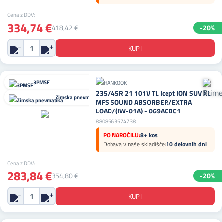
Cena z DDV:
334,74 €
418,42 €
-20%
3PMSF
235/45R 21 101V TL Icept ION SUV XL
Zimska pnevmatika
MFS SOUND ABSORBER/EXTRA
LOAD/(IW-01A) - 069ACBC1
8808563574738
PO NAROČILU:
8+ kos
Dobava v naše skladišče:
10 delovnih dni
Cena z DDV:
283,84 €
354,80 €
-20%