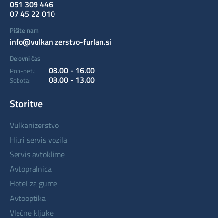
051 309 446
07 45 22 010
Pišite nam
info@vulkanizerstvo-furlan.si
Delovni čas
08.00 - 16.00
Pon-pet.:
08.00 - 13.00
Sobota:
Storitve
vulkanizerstvo
hitri servis vozila
servis avtoklime
avtopralnica
hotel za gume
avtooptika
vlečne kljuke