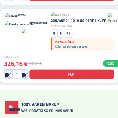
3PMSF
235/45R21 101V UG PERF 3 XL FP
Zimska pnevmatika
4038526446367
B
B
71
PO NAROČILU:
Klikni za datum dostave
Cena z DDV:
326,16 €
407,71 €
-20%
100% VAREN NAKUP
VAŠI PODATKI SO PRI NAS VARNI