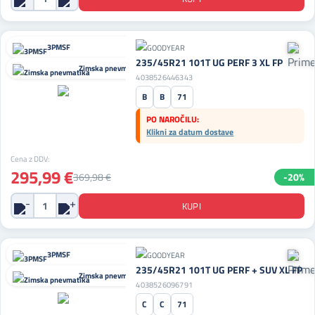
3PMSF
235/45R21 101T UG PERF 3 XL FP
Zimska pnevmatika
4038526446343
B
B
71
PO NAROČILU:
Klikni za datum dostave
Cena z DDV:
295,99 €
369,98 €
-20%
3PMSF
235/45R21 101T UG PERF + SUV XL FP
Zimska pnevmatika
4038526096791
C
C
71