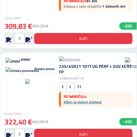
PO NAROČILU:
8+ kos
Dobava v naše skladišče:
7 delovnih dni
Cena z DDV:
309,83 €
387,29 €
-20%
3PMSF
235/45R21 101T UG PERF + SUV XL ST
Zimska pnevmatika
FP
4038526335739
C
C
71
PO NAROČILU:
Klikni za datum dostave
Cena z DDV:
322,40 €
402,99 €
-20%