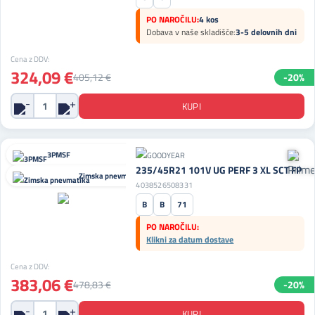
PO NAROČILU:
4 kos
Dobava v naše skladišče:
3-5 delovnih dni
Cena z DDV:
324,09 €
405,12 €
-20%
3PMSF
235/45R21 101V UG PERF 3 XL SCT FP
Zimska pnevmatika
4038526508331
B
B
71
PO NAROČILU:
Klikni za datum dostave
Cena z DDV:
383,06 €
478,83 €
-20%