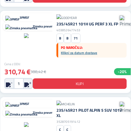
3PMSF
235/45R21 101H UG PERF 3 XL FP
Zimska pnevmatika
4038526477453
B
B
71
PO NAROČILU:
Klikni za datum dostave
Cena z DDV:
310,74 €
388,42 €
-20%
3PMSF
235/45R21 PILOT ALPIN 5 SUV 101V
Zimska pnevmatika
XL
3528705191412
C
C