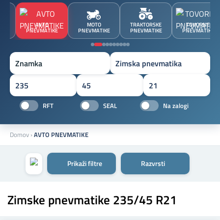
JA
AVTO
MOTO
TRAKTORSKE
TOVORNE
A
PNEVMATIKE
PNEVMATIKE
PNEVMATIKE
PNEVMATIKE
Znamka
RFT
SEAL
Na zalogi
Domov
›
AVTO PNEVMATIKE
Prikaži filtre
Razvrsti
Zimske pnevmatike 235/45 R21