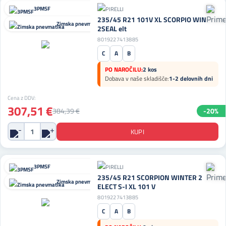
3PMSF
235/45 R21 101V XL SCORPIO WIN
Zimska pnevmatika
2SEAL elt
8019227413885
C
A
B
PO NAROČILU:
2 kos
Dobava v naše skladišče:
1-2 delovnih dni
Cena z DDV:
307,51 €
384,39 €
-20%
3PMSF
235/45 R21 SCORPION WINTER 2
Zimska pnevmatika
ELECT S-I XL 101 V
8019227413885
C
A
B