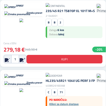
3PMSF
235/45 R21 TS870P XL 101T M+S
Zimska pnevmatika
21345001
B
B
2
6 kos
Zaloga:
takoj
Dobava:
Cena z DDV:
279,18 €
348,98 €
-20%
3PMSF
HL235/45R21 104V UG PERF 3 FP
Zimska pnevmatika
4038526100368
C
B
71
PO NAROČILU:
Klikni za datum dostave