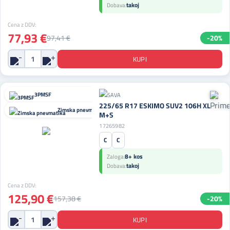
takoj
Dobava:
Cena z DDV:
77,93 €
97,41 €
-20%
3PMSF
225/65 R17 ESKIMO SUV2 106H XL
Zimska pnevmatika
M+S
17265982
C
C
8+ kos
Zaloga:
takoj
Dobava:
Cena z DDV:
125,90 €
157,38 €
-20%