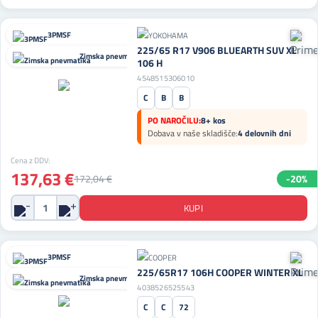
3PMSF
225/65 R17 V906 BLUEARTH SUV XL
Zimska pnevmatika
106 H
4548515306010
C
B
B
PO NAROČILU:
8+ kos
Dobava v naše skladišče:
4 delovnih dni
Cena z DDV:
137,63 €
172,04 €
-20%
3PMSF
225/65R17 106H COOPER WINTER XL
Zimska pnevmatika
4038526525543
C
C
72