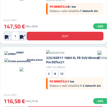
8808563648262
PO NAROČILU:
8+ kos
Dobava v naše skladišče:
7 delovnih dni
Cena z DDV:
147,50 €
184,38 €
-20%
3PMSF
225/65R17 106H XL FR SUV Wintrac
Zimska pnevmatika
Pro DOTxx21
2087134189007
C
B
72
PO NAROČILU:
1 kos
Dobava v naše skladišče:
1-2 delovnih dni
Cena z DDV:
116,58 €
145,72 €
-20%