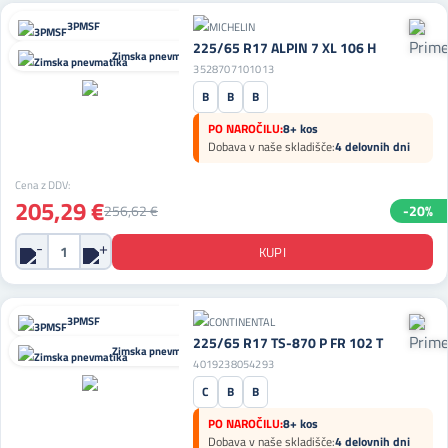
3PMSF
225/65 R17 ALPIN 7 XL 106 H
Zimska pnevmatika
3528707101013
B
B
B
PO NAROČILU:
8+ kos
Dobava v naše skladišče:
4 delovnih dni
Cena z DDV:
205,29 €
256,62 €
-20%
3PMSF
225/65 R17 TS-870 P FR 102 T
Zimska pnevmatika
4019238054293
C
B
B
PO NAROČILU:
8+ kos
Dobava v naše skladišče:
4 delovnih dni