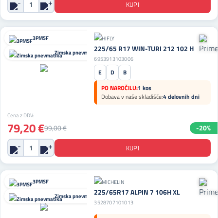
3PMSF
225/65 R17 WIN-TURI 212 102 H
Zimska pnevmatika
6953913103006
E
D
B
PO NAROČILU:
1 kos
Dobava v naše skladišče:
4 delovnih dni
Cena z DDV:
79,20 €
99,00 €
-20%
3PMSF
225/65R17 ALPIN 7 106H XL
Zimska pnevmatika
3528707101013