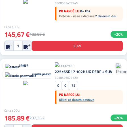
8808563479545
PO NAROČILU:
8+ kos
Dobava v naše skladišče:
7 delovnih dni
Cena z DDV:
145,67 €
182,09 €
-20%
3PMSF
225/65R17 102H UG PERF + SUV
Zimska pnevmatika
4038526073129
C
C
72
PO NAROČILU:
Klikni za datum dostave
Cena z DDV:
185,89 €
232,36 €
-20%