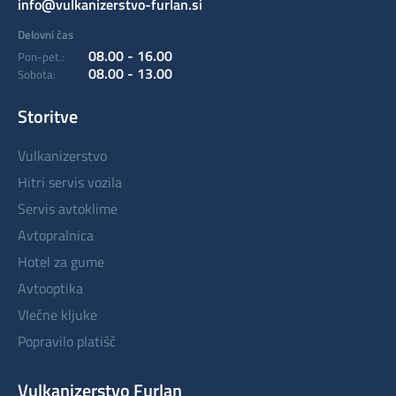
info@vulkanizerstvo-furlan.si
Delovni čas
08.00 - 16.00
Pon-pet.:
08.00 - 13.00
Sobota:
Storitve
vulkanizerstvo
hitri servis vozila
servis avtoklime
avtopralnica
hotel za gume
avtooptika
vlečne kljuke
popravilo platišč
Vulkanizerstvo Furlan