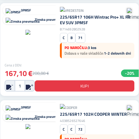
3PMSF
225/65R17 106H Wintrac Pro+ XL FR
Zimska pnevmatika
EV SUV 3PMSF
8714692802928
C
B
71
PO NAROČILU:
3 kos
Dobava v naše skladišče:
1-2 delovnih dni
Cena z DDV:
167,10 €
208,88 €
-20%
3PMSF
225/65R17 102H COOPER WINTER
Zimska pnevmatika
4038526527646
C
C
72