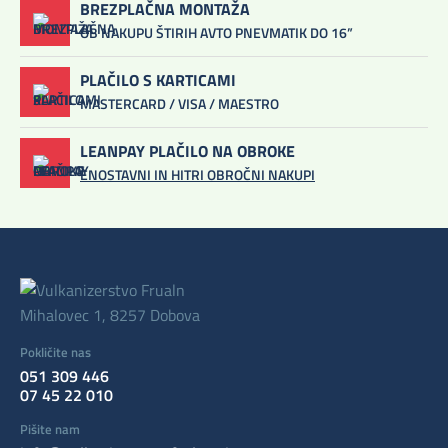
BREZPLAČNA MONTAŽA
OB NAKUPU ŠTIRIH AVTO PNEVMATIK DO 16”
PLAČILO S KARTICAMI
MASTERCARD / VISA / MAESTRO
LEANPAY PLAČILO NA OBROKE
ENOSTAVNI IN HITRI OBROČNI NAKUPI
Mihalovec 1, 8257 Dobova
Pokličite nas
051 309 446
07 45 22 010
Pišite nam