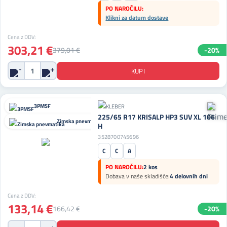
PO NAROČILU:
Klikni za datum dostave
Cena z DDV:
303,21 €
379,01 €
-20%
3PMSF
225/65 R17 KRISALP HP3 SUV XL 106
Zimska pnevmatika
H
3528700745696
C
C
A
PO NAROČILU:
2 kos
Dobava v naše skladišče:
4 delovnih dni
Cena z DDV:
133,14 €
166,42 €
-20%