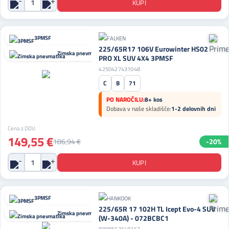
3PMSF
225/65R17 106V Eurowinter HS02
Zimska pnevmatika
PRO XL SUV 4X4 3PMSF
4250427431048
C
B
71
PO NAROČILU:
8+ kos
Dobava v naše skladišče:
1-2 delovnih dni
Cena z DDV:
149,55 €
186,94 €
-20%
3PMSF
225/65R 17 102H TL Icept Evo-4 SUV
Zimska pnevmatika
(W-340A) - 072BCBC1