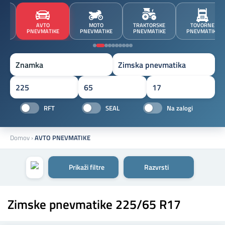
JA
AVTO
MOTO
TRAKTORSKE
TOVORNE
A
PNEVMATIKE
PNEVMATIKE
PNEVMATIKE
PNEVMATIKE
Znamka
RFT
SEAL
Na zalogi
Domov
›
AVTO PNEVMATIKE
Prikaži filtre
Razvrsti
Zimske pnevmatike 225/65 R17