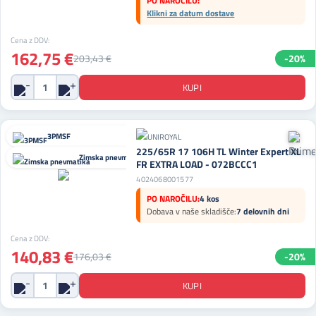
PO NAROČILU:
Klikni za datum dostave
Cena z DDV:
162,75 €
203,43 €
-20%
3PMSF
225/65R 17 106H TL Winter Expert XL
Zimska pnevmatika
FR EXTRA LOAD - 072BCCC1
4024068001577
PO NAROČILU:
4 kos
Dobava v naše skladišče:
7 delovnih dni
Cena z DDV:
140,83 €
176,03 €
-20%