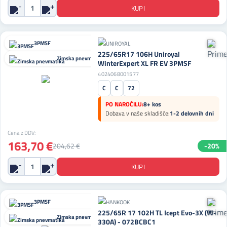
3PMSF
225/65R17 106H Uniroyal
Zimska pnevmatika
WinterExpert XL FR EV 3PMSF
4024068001577
C
C
72
PO NAROČILU:
8+ kos
Dobava v naše skladišče:
1-2 delovnih dni
Cena z DDV:
163,70 €
204,62 €
-20%
3PMSF
225/65R 17 102H TL Icept Evo-3X (W-
Zimska pnevmatika
330A) - 072BCBC1