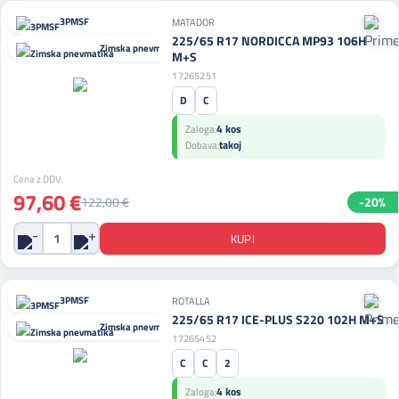
3PMSF
MATADOR
225/65 R17 NORDICCA MP93 106H
Zimska pnevmatika
M+S
17265251
D
C
4 kos
Zaloga:
takoj
Dobava:
Cena z DDV:
97,60 €
122,00 €
-20%
3PMSF
ROTALLA
225/65 R17 ICE-PLUS S220 102H M+S
Zimska pnevmatika
17265452
C
C
2
4 kos
Zaloga: