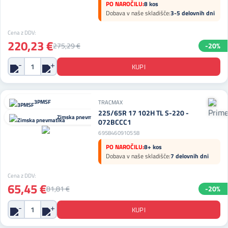
PO NAROČILU:
8 kos
Dobava v naše skladišče:
3-5 delovnih dni
Cena z DDV:
220,23 €
275,29 €
-20%
3PMSF
TRACMAX
225/65R 17 102H TL S-220 -
Zimska pnevmatika
072BCCC1
6958460910558
PO NAROČILU:
8+ kos
Dobava v naše skladišče:
7 delovnih dni
Cena z DDV:
65,45 €
81,81 €
-20%