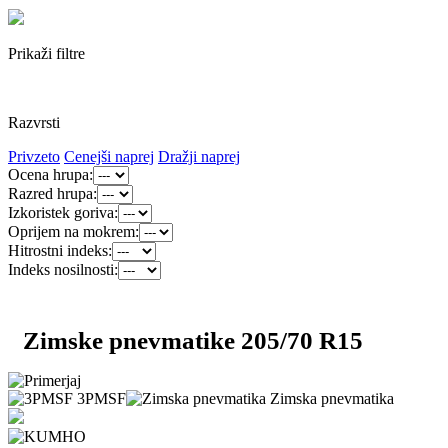
Prikaži filtre
Razvrsti
Privzeto
Cenejši naprej
Dražji naprej
Ocena hrupa:
Razred hrupa:
Izkoristek goriva:
Oprijem na mokrem:
Hitrostni indeks:
Indeks nosilnosti:
Zimske pnevmatike 205/70 R15
3PMSF
Zimska pnevmatika