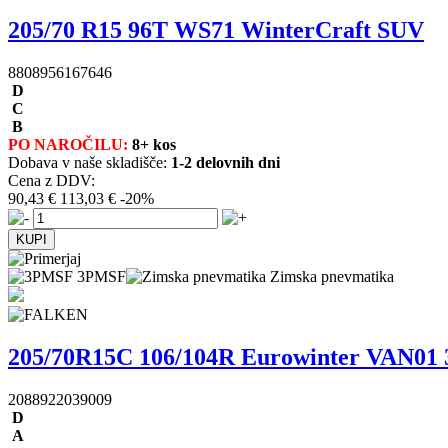
205/70 R15 96T WS71 WinterCraft SUV
8808956167646
D
C
B
PO NAROČILU:
8+ kos
Dobava v naše skladišče:
1-2 delovnih dni
Cena z DDV:
90,43 €
113,03 €
-20%
3PMSF
Zimska pnevmatika
205/70R15C 106/104R Eurowinter VAN0
2088922039009
D
A