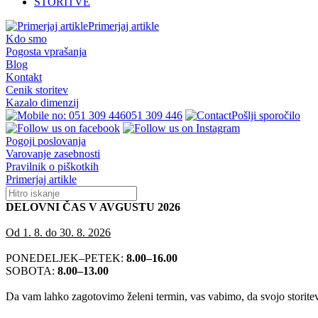
STORITVE
Primerjaj artikle
Kdo smo
Pogosta vprašanja
Blog
Kontakt
Cenik storitev
Kazalo dimenzij
051 309 446
Pošlji sporočilo
Pogoji poslovanja
Varovanje zasebnosti
Pravilnik o piškotkih
Primerjaj artikle
DELOVNI ČAS V AVGUSTU 2026
Od 1. 8. do 30. 8. 2026
PONEDELJEK–PETEK:
8.00–16.00
SOBOTA:
8.00–13.00
Da vam lahko zagotovimo želeni termin, vas vabimo, da svojo storitev