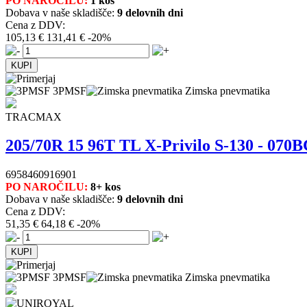
PO NAROČILU:
1 kos
Dobava v naše skladišče:
9 delovnih dni
Cena z DDV:
105,13 €
131,41 €
-20%
3PMSF
Zimska pnevmatika
TRACMAX
205/70R 15 96T TL X-Privilo S-130 - 070
6958460916901
PO NAROČILU:
8+ kos
Dobava v naše skladišče:
9 delovnih dni
Cena z DDV:
51,35 €
64,18 €
-20%
3PMSF
Zimska pnevmatika