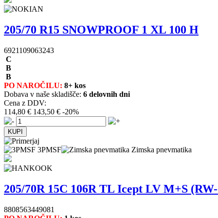
205/70 R15 SNOWPROOF 1 XL 100 H
6921109063243
C
B
B
PO NAROČILU:
8+ kos
Dobava v naše skladišče:
6 delovnih dni
Cena z DDV:
114,80 €
143,50 €
-20%
3PMSF
Zimska pnevmatika
205/70R 15C 106R TL Icept LV M+S (RW-
8808563449081