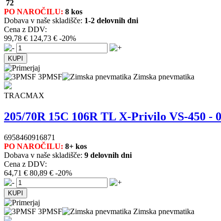
72
PO NAROČILU:
8 kos
Dobava v naše skladišče:
1-2 delovnih dni
Cena z DDV:
99,78 €
124,73 €
-20%
3PMSF
Zimska pnevmatika
TRACMAX
205/70R 15C 106R TL X-Privilo VS-450 -
6958460916871
PO NAROČILU:
8+ kos
Dobava v naše skladišče:
9 delovnih dni
Cena z DDV:
64,71 €
80,89 €
-20%
3PMSF
Zimska pnevmatika