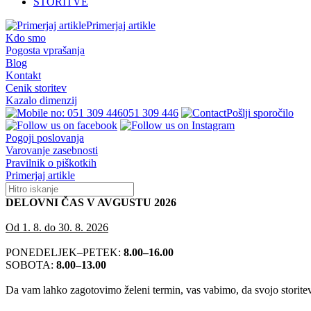
STORITVE
Primerjaj artikle
Kdo smo
Pogosta vprašanja
Blog
Kontakt
Cenik storitev
Kazalo dimenzij
051 309 446
Pošlji sporočilo
Pogoji poslovanja
Varovanje zasebnosti
Pravilnik o piškotkih
Primerjaj artikle
DELOVNI ČAS V AVGUSTU 2026
Od 1. 8. do 30. 8. 2026
PONEDELJEK–PETEK:
8.00–16.00
SOBOTA:
8.00–13.00
Da vam lahko zagotovimo želeni termin, vas vabimo, da svojo storitev