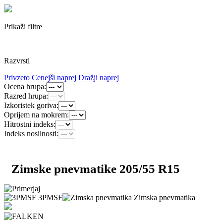
Prikaži filtre
Razvrsti
Privzeto
Cenejši naprej
Dražji naprej
Ocena hrupa:
Razred hrupa:
Izkoristek goriva:
Oprijem na mokrem:
Hitrostni indeks:
Indeks nosilnosti:
Zimske pnevmatike 205/55 R15
3PMSF
Zimska pnevmatika