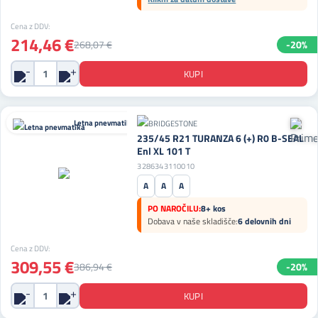
Cena z DDV:
214,46 €
268,07 €
-20%
Letna pnevmatika
235/45 R21 TURANZA 6 (+) R0 B-SEAL
Enl XL 101 T
3286343110010
A
A
A
PO NAROČILU:
8+ kos
Dobava v naše skladišče:
6 delovnih dni
Cena z DDV:
309,55 €
386,94 €
-20%