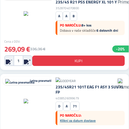
235/45 R21 PS5 ENERGY XL 101 Y
3528704070800
A
A
B
PO NAROČILU:
8+ kos
Dobava v naše skladišče:
6 delovnih dni
Cena z DDV:
269,09 €
336,36 €
-20%
Letna pnevmatika
235/45R21 101T EAG F1 ASY 3 SUV XL
FP
4038526099679
D
A
71
PO NAROČILU:
Klikni za datum dostave