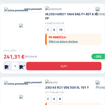
Letna pnevmatika
HL235/45R21 104V EAG F1 ASY 6 XL
FP
4038526102256
C
A
70
PO NAROČILU:
Klikni za datum dostave
Cena z DDV:
241,31 €
301,64 €
-20%
Letna pnevmatika
235/45 R21 VS6 SUV XL 101 Y
4717784367187
C
A
B