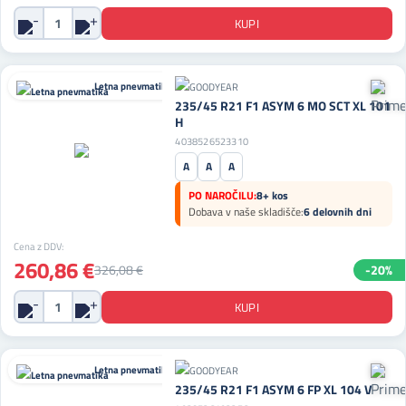
Letna pnevmatika
235/45 R21 F1 ASYM 6 MO SCT XL 101
H
4038526523310
A
A
A
PO NAROČILU:
8+ kos
Dobava v naše skladišče:
6 delovnih dni
Cena z DDV:
260,86 €
326,08 €
-20%
Letna pnevmatika
235/45 R21 F1 ASYM 6 FP XL 104 V