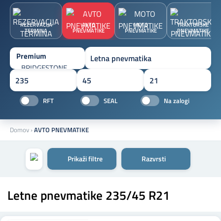
REZERVACIJA
AVTO
MOTO
TRAKTORSKE
TERMINA
PNEVMATIKE
PNEVMATIKE
PNEVMATIKE
RFT
SEAL
Na zalogi
Domov
›
AVTO PNEVMATIKE
Prikaži filtre
Razvrsti
Letne pnevmatike 235/45 R21