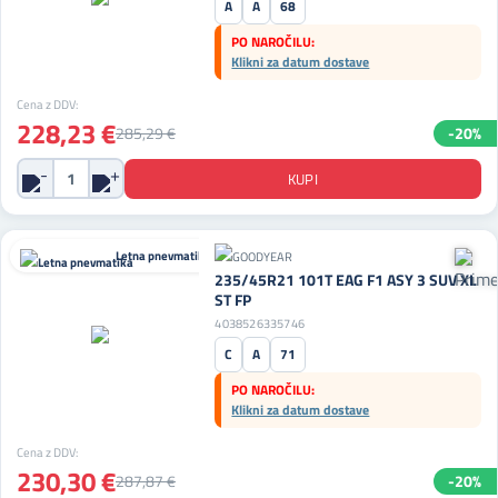
A
A
68
PO NAROČILU:
Klikni za datum dostave
Cena z DDV:
228,23 €
285,29 €
-20%
Letna pnevmatika
235/45R21 101T EAG F1 ASY 3 SUV XL
ST FP
4038526335746
C
A
71
PO NAROČILU:
Klikni za datum dostave
Cena z DDV:
230,30 €
287,87 €
-20%