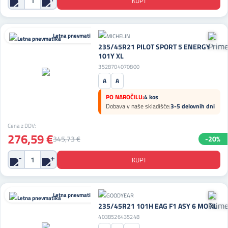
Letna pnevmatika
235/45R21 PILOT SPORT 5 ENERGY
101Y XL
3528704070800
A
A
PO NAROČILU:
4 kos
Dobava v naše skladišče:
3-5 delovnih dni
Cena z DDV:
276,59 €
345,73 €
-20%
Letna pnevmatika
235/45R21 101H EAG F1 ASY 6 MO XL
4038526435248