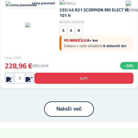
Letna pnevmatika
235/45 R21 SCORPION MO ELECT XL
101 H
8019227426342
A
A
B
PO NAROČILU:
8+ kos
Dobava v naše skladišče:
6 delovnih dni
Cena z DDV:
228,96 €
286,20 €
-20%
Naloži več