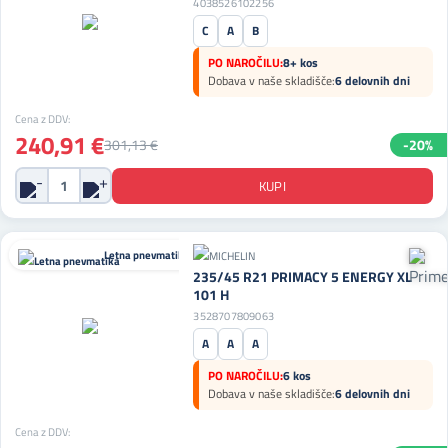
4038526102256
C
A
B
PO NAROČILU:
8+ kos
Dobava v naše skladišče:
6 delovnih dni
Cena z DDV:
240,91 €
301,13 €
-20%
Letna pnevmatika
235/45 R21 PRIMACY 5 ENERGY XL
101 H
3528707809063
A
A
A
PO NAROČILU:
6 kos
Dobava v naše skladišče:
6 delovnih dni
Cena z DDV: