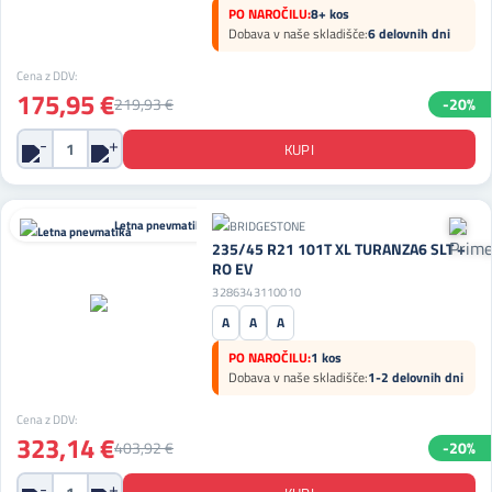
PO NAROČILU:
8+ kos
Dobava v naše skladišče:
6 delovnih dni
Cena z DDV:
175,95 €
219,93 €
-20%
Letna pnevmatika
235/45 R21 101T XL TURANZA6 SLT +
RO EV
3286343110010
A
A
A
PO NAROČILU:
1 kos
Dobava v naše skladišče:
1-2 delovnih dni
Cena z DDV:
323,14 €
403,92 €
-20%