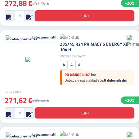
272,88 €
341,10 €
-20%
Letna pnevmatika
235/45 R21 PRIMACY 5 ENERGY XL
104 H
3528707961457
A
A
A
PO NAROČILU:
7 kos
Dobava v naše skladišče:
6 delovnih dni
Cena z DDV:
271,62 €
339,52 €
-20%
Letna pnevmatika