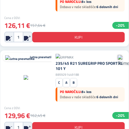
PO NAROČILU:
8+ kos
Dobava v naše skladišče:
6 delovnih dni
Cena z DDV:
126,11 €
157,64 €
-20%
Letna pnevmatika
235/45 R21 SUREGRIP PRO SPORT XL
101 Y
8859291449188
C
A
B
PO NAROČILU:
8+ kos
Dobava v naše skladišče:
6 delovnih dni
Cena z DDV:
129,96 €
162,45 €
-20%