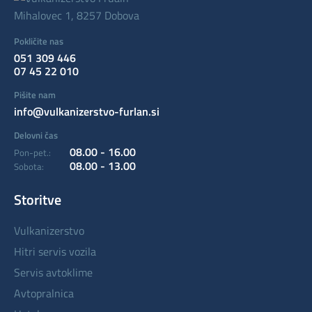
Mihalovec 1, 8257 Dobova
Pokličite nas
051 309 446
07 45 22 010
Pišite nam
info@vulkanizerstvo-furlan.si
Delovni čas
08.00 - 16.00
Pon-pet.:
08.00 - 13.00
Sobota:
Storitve
vulkanizerstvo
hitri servis vozila
servis avtoklime
avtopralnica