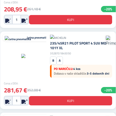
Cena z DDV:
208,95 €
261,18 €
-20%
Letna pnevmatika
235/45R21 PILOT SPORT 4 SUV MO
101Y XL
3528701845050
B
A
PO NAROČILU:
4 kos
Dobava v naše skladišče:
3-5 delovnih dni
Cena z DDV:
281,67 €
352,08 €
-20%