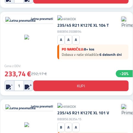
Letna pnevmatika
235/45 R21 K127E XL 104 T
8808563508894
A
A
A
PO NAROČILU:
8+ kos
Dobava v naše skladišče:
6 delovnih dni
Cena z DDV:
233,74 €
292,17 €
-20%
Letna pnevmatika
235/45 R21 K127E XL 101 V
8808563635415
B
A
A