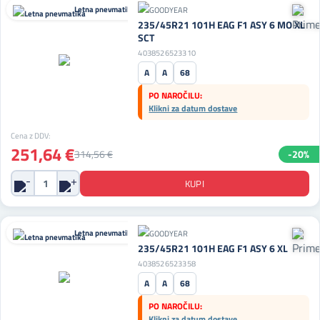
Letna pnevmatika
235/45R21 101H EAG F1 ASY 6 MO XL
SCT
4038526523310
A
A
68
PO NAROČILU:
Klikni za datum dostave
Cena z DDV:
251,64 €
314,56 €
-20%
Letna pnevmatika
235/45R21 101H EAG F1 ASY 6 XL
4038526523358
A
A
68
PO NAROČILU:
Klikni za datum dostave