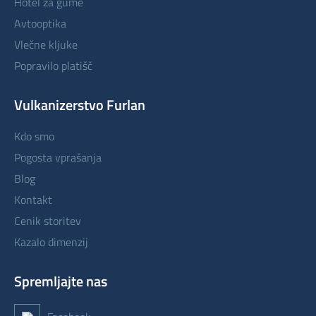
hotel za gume
avtooptika
vlečne kljuke
popravilo platišč
Vulkanizerstvo Furlan
kdo smo
pogosta vprašanja
blog
kontakt
cenik storitev
kazalo dimenzij
Spremljajte nas