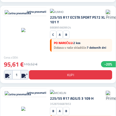
Letna pnevmatika
225/55 R17 ECSTA SPORT PS72 XL
101 Y
8808956609924
C
A
B
PO NAROČILU:
2 kos
Dobava v naše skladišče:
7 delovnih dni
Cena z DDV:
95,61 €
119,52 €
-20%
Letna pnevmatika
225/55 R17 AGILIS 3 109 H
3528706687853
B
A
B