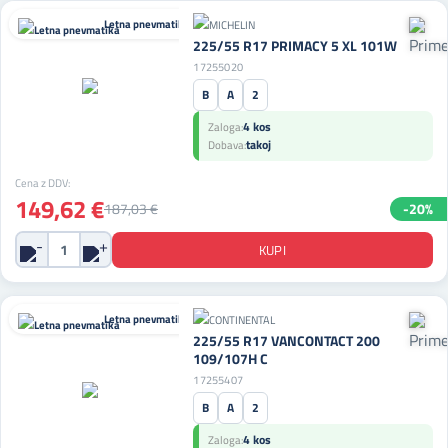
Letna pnevmatika
225/55 R17 PRIMACY 5 XL 101W
17255020
B
A
2
4 kos
Zaloga:
takoj
Dobava:
Cena z DDV:
149,62 €
187,03 €
-20%
Letna pnevmatika
225/55 R17 VANCONTACT 200
109/107H C
17255407
B
A
2
4 kos
Zaloga: