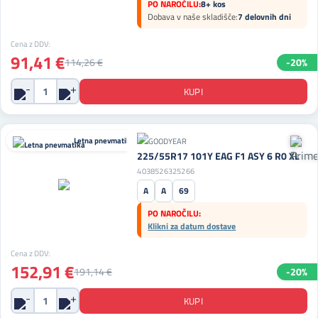
PO NAROČILU:
8+ kos
Dobava v naše skladišče:
7 delovnih dni
Cena z DDV:
91,41 €
114,26 €
-20%
Letna pnevmatika
225/55R17 101Y EAG F1 ASY 6 R0 XL
4038526325266
A
A
69
PO NAROČILU:
Klikni za datum dostave
Cena z DDV:
152,91 €
191,14 €
-20%