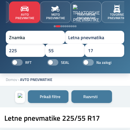
JA
AVTO
MOTO
TRAKTORSKE
TOVORNE
A
PNEVMATIKE
PNEVMATIKE
PNEVMATIKE
PNEVMATIKE
Znamka
RFT
SEAL
Na zalogi
Domov
›
AVTO PNEVMATIKE
Prikaži filtre
Razvrsti
Letne pnevmatike 225/55 R17