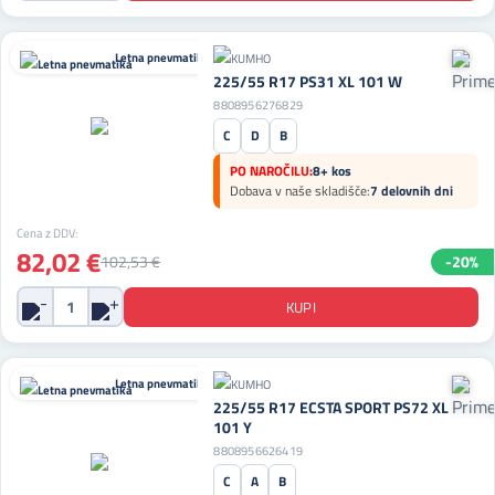
Letna pnevmatika
225/55 R17 PS31 XL 101 W
8808956276829
C
D
B
PO NAROČILU:
8+ kos
Dobava v naše skladišče:
7 delovnih dni
Cena z DDV:
82,02 €
102,53 €
-20%
Letna pnevmatika
225/55 R17 ECSTA SPORT PS72 XL
101 Y
8808956626419
C
A
B