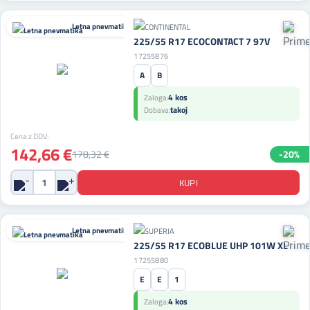
Letna pnevmatika
225/55 R17 ECOCONTACT 7 97V
17255876
A
B
4 kos
Zaloga:
takoj
Dobava:
Cena z DDV:
142,66 €
178,32 €
-20%
Letna pnevmatika
225/55 R17 ECOBLUE UHP 101W XL
17255880
E
E
1
4 kos
Zaloga: