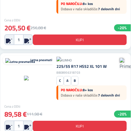
PO NAROČILU:
8+ kos
Dobava v naše skladišče:
7 delovnih dni
Cena z DDV:
205,50 €
256,88 €
-20%
Letna pnevmatika
225/55 R17 HS52 XL 101 W
8808956318703
C
A
B
PO NAROČILU:
8+ kos
Dobava v naše skladišče:
7 delovnih dni
Cena z DDV:
89,58 €
111,98 €
-20%