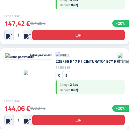
takoj
Dobava:
Cena z DDV:
147,42 €
184,28 €
-20%
Letna pnevmatika
225/55 R17 P7 CINTURATO* 97Y RFT
17255829
C
B
2 kos
Zaloga:
takoj
Dobava:
Cena z DDV:
144,06 €
180,07 €
-20%