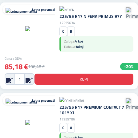
Letna pnevmatika
225/55 R17 N FERA PRIMUS 97Y
17255634
C
B
4 kos
Zaloga:
takoj
Dobava:
Cena z DDV:
85,18 €
106,48 €
-20%
Letna pnevmatika
225/55 R17 PREMIUM CONTACT 7
101Y XL
17255786
C
A
4 kos
Zaloga: