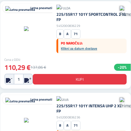
Letna pnevmatika
225/55R17 101Y SPORTCONTROL 2 XL
FP
5452000836229
B
A
71
PO NAROČILU:
Klikni za datum dostave
Cena z DDV:
110,29 €
137,86 €
-20%
Letna pnevmatika
225/55R17 101Y INTENSA UHP 2 XL
FP
5452000836236
B
A
71