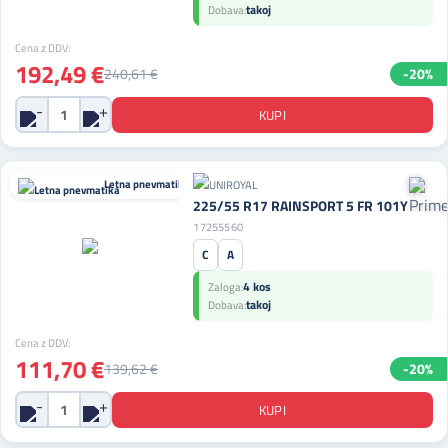
takoj
Dobava:
Cena z DDV:
192,49 €
240,61 €
-20%
Letna pnevmatika
225/55 R17 RAINSPORT 5 FR 101Y
17255560
C
A
4 kos
Zaloga:
takoj
Dobava:
Cena z DDV:
111,70 €
139,62 €
-20%