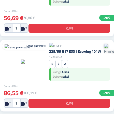
takoj
Dobava:
Cena z DDV:
56,69 €
70,86 €
-20%
Letna pnevmatika
225/55 R17 ES31 Ecowing 101W
17255992
B
C
2
4 kos
Zaloga:
takoj
Dobava:
Cena z DDV:
86,55 €
108,19 €
-20%