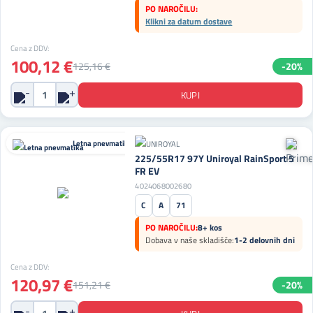
PO NAROČILU:
Klikni za datum dostave
Cena z DDV:
100,12 €
125,16 €
-20%
Letna pnevmatika
225/55R17 97Y Uniroyal RainSport 5
FR EV
4024068002680
C
A
71
PO NAROČILU:
8+ kos
Dobava v naše skladišče:
1-2 delovnih dni
Cena z DDV:
120,97 €
151,21 €
-20%