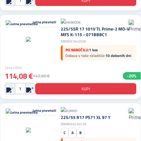
Letna pnevmatika
225/55R 17 101V TL Prime-2 MO-V
MFS K-115 - 071BBBC1
8808563442006
PO NAROČILU:
1 kos
Dobava v naše skladišče:
10 delovnih dni
Cena z DDV:
114,08 €
142,60 €
-20%
Letna pnevmatika
225/55 R17 PS71 XL 97 Y
8808956234539
C
A
B