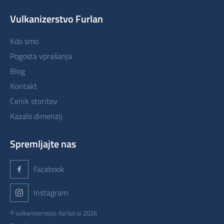
Vulkanizerstvo Furlan
kdo smo
pogosta vprašanja
blog
kontakt
cenik storitev
kazalo dimenzij
Spremljajte nas
Facebook
Instagram
© vulkanizerstvo-furlan.si 2026