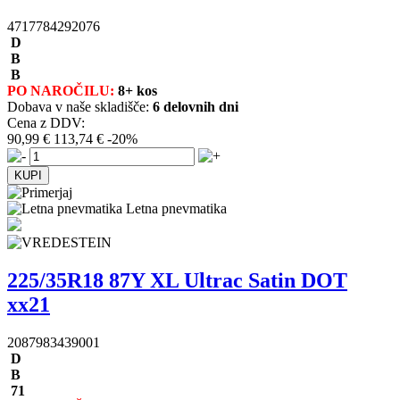
4717784292076
D
B
B
PO NAROČILU:
8+ kos
Dobava v naše skladišče:
6 delovnih dni
Cena z DDV:
90,99 €
113,74 €
-20%
Letna pnevmatika
225/35R18 87Y XL Ultrac Satin DOT
xx21
2087983439001
D
B
71