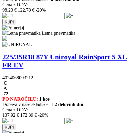
Cena z DDV:
98,23 €
122,78 €
-20%
Letna pnevmatika
225/35R18 87Y Uniroyal RainSport 5 XL
FR EV
4024068003212
C
A
72
PO NAROČILU:
1 kos
Dobava v naše skladišče:
1-2 delovnih dni
Cena z DDV:
137,92 €
172,39 €
-20%