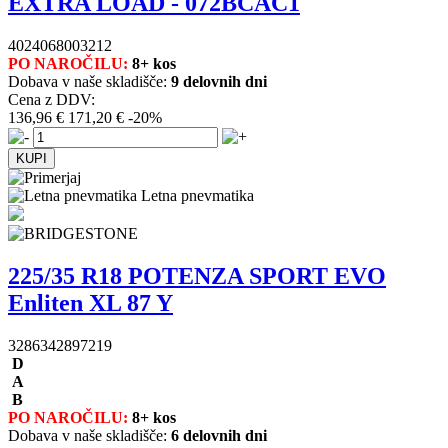
EXTRA LOAD - 072BCAC1
4024068003212
PO NAROČILU:
8+ kos
Dobava v naše skladišče:
9 delovnih dni
Cena z DDV:
136,96 €
171,20 €
-20%
Letna pnevmatika
225/35 R18 POTENZA SPORT EVO
Enliten XL 87 Y
3286342897219
D
A
B
PO NAROČILU:
8+ kos
Dobava v naše skladišče:
6 delovnih dni