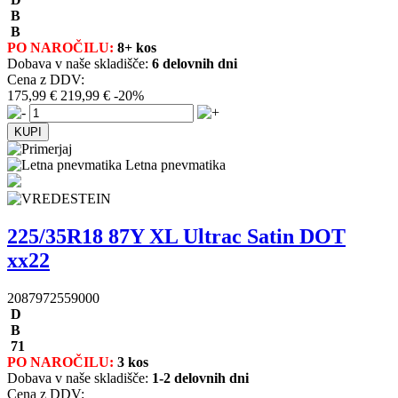
B
B
PO NAROČILU:
8+ kos
Dobava v naše skladišče:
6 delovnih dni
Cena z DDV:
175,99 €
219,99 €
-20%
Letna pnevmatika
225/35R18 87Y XL Ultrac Satin DOT
xx22
2087972559000
D
B
71
PO NAROČILU:
3 kos
Dobava v naše skladišče:
1-2 delovnih dni
Cena z DDV: