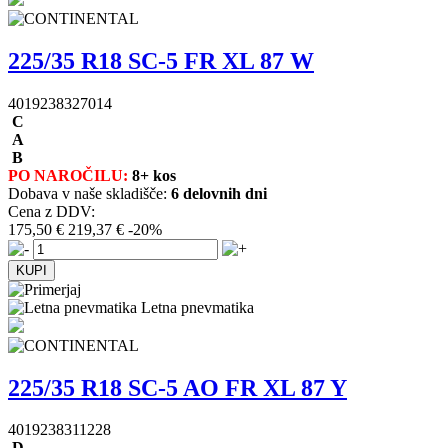
225/35 R18 SC-5 FR XL 87 W
4019238327014
C
A
B
PO NAROČILU:
8+ kos
Dobava v naše skladišče:
6 delovnih dni
Cena z DDV:
175,50 €
219,37 €
-20%
Letna pnevmatika
225/35 R18 SC-5 AO FR XL 87 Y
4019238311228
D