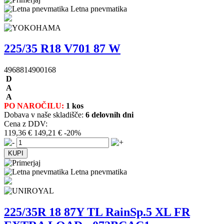
Letna pnevmatika
225/35 R18 V701 87 W
4968814900168
D
A
A
PO NAROČILU:
1 kos
Dobava v naše skladišče:
6 delovnih dni
Cena z DDV:
119,36 €
149,21 €
-20%
Letna pnevmatika
225/35R 18 87Y TL RainSp.5 XL FR