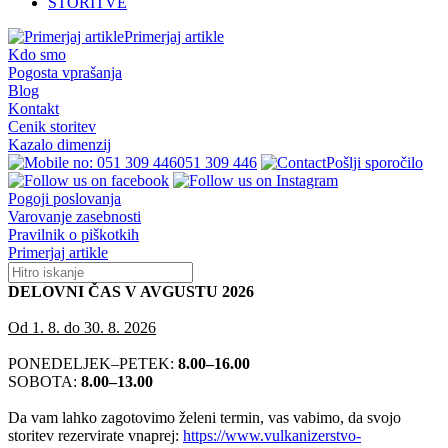
STORITVE
Primerjaj artikle
Kdo smo
Pogosta vprašanja
Blog
Kontakt
Cenik storitev
Kazalo dimenzij
051 309 446
Pošlji sporočilo
Pogoji poslovanja
Varovanje zasebnosti
Pravilnik o piškotkih
Primerjaj artikle
DELOVNI ČAS V AVGUSTU 2026
Od 1. 8. do 30. 8. 2026
PONEDELJEK–PETEK:
8.00–16.00
SOBOTA:
8.00–13.00
Da vam lahko zagotovimo želeni termin, vas vabimo, da svojo
storitev rezervirate vnaprej:
https://www.vulkanizerstvo-