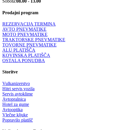
Sobota:
08.00 - 13.00
Prodajni program
REZERVACIJA TERMINA
AVTO PNEVMATIKE
MOTO PNEVMATIKE
TRAKTORSKE PNEVMATIKE
TOVORNE PNEVMATIKE
ALU PLATIŠČA
KOVINSKA PLATIŠČA
OSTALA PONUDBA
Storitve
Vulkanizerstvo
Hitri servis vozila
Servis avtoklime
Avtopralnica
Hotel za gume
Avtooptika
Vlečne kljuke
Popravilo platišč