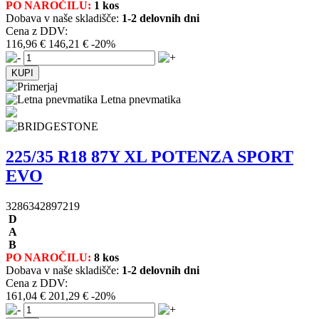
PO NAROČILU:
1 kos
Dobava v naše skladišče:
1-2 delovnih dni
Cena z DDV:
116,96 €
146,21 €
-20%
Letna pnevmatika
225/35 R18 87Y XL POTENZA SPORT
EVO
3286342897219
D
A
B
PO NAROČILU:
8 kos
Dobava v naše skladišče:
1-2 delovnih dni
Cena z DDV:
161,04 €
201,29 €
-20%