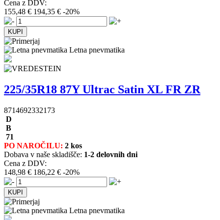
Cena z DDV:
155,48 €
194,35 €
-20%
Letna pnevmatika
225/35R18 87Y Ultrac Satin XL FR ZR
8714692332173
D
B
71
PO NAROČILU:
2 kos
Dobava v naše skladišče:
1-2 delovnih dni
Cena z DDV:
148,98 €
186,22 €
-20%
Letna pnevmatika