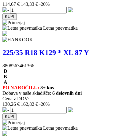
114,67 €
143,33 €
-20%
Letna pnevmatika
225/35 R18 K129 * XL 87 Y
8808563461366
D
B
A
PO NAROČILU:
8+ kos
Dobava v naše skladišče:
6 delovnih dni
Cena z DDV:
130,26 €
162,82 €
-20%
Letna pnevmatika