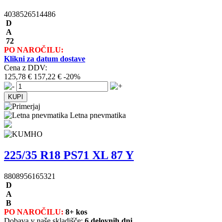
4038526514486
D
A
72
PO NAROČILU:
Klikni za datum dostave
Cena z DDV:
125,78 €
157,22 €
-20%
Letna pnevmatika
225/35 R18 PS71 XL 87 Y
8808956165321
D
A
B
PO NAROČILU:
8+ kos
Dobava v naše skladišče:
6 delovnih dni