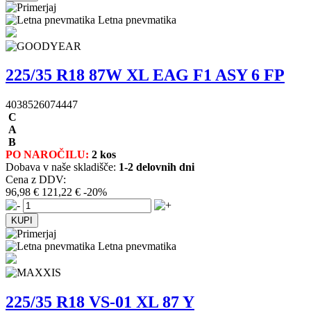
Letna pnevmatika
225/35 R18 87W XL EAG F1 ASY 6 FP
4038526074447
C
A
B
PO NAROČILU:
2 kos
Dobava v naše skladišče:
1-2 delovnih dni
Cena z DDV:
96,98 €
121,22 €
-20%
Letna pnevmatika
225/35 R18 VS-01 XL 87 Y