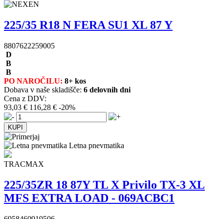
225/35 R18 N FERA SU1 XL 87 Y
8807622259005
D
B
B
PO NAROČILU:
8+ kos
Dobava v naše skladišče:
6 delovnih dni
Cena z DDV:
93,03 €
116,28 €
-20%
Letna pnevmatika
TRACMAX
225/35ZR 18 87Y TL X Privilo TX-3 XL
MFS EXTRA LOAD - 069ACBC1
6958460919506