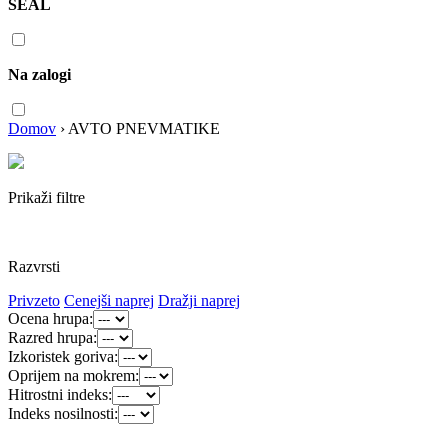
SEAL
Na zalogi
Domov
›
AVTO PNEVMATIKE
Prikaži filtre
Razvrsti
Privzeto
Cenejši naprej
Dražji naprej
Ocena hrupa:
Razred hrupa:
Izkoristek goriva:
Oprijem na mokrem:
Hitrostni indeks:
Indeks nosilnosti: