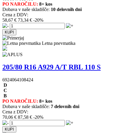
PO NAROČILU:
8+ kos
Dobava v naše skladišče:
10 delovnih dni
Cena z DDV:
58,67 €
73,34 €
-20%
Letna pnevmatika
205/80 R16 A929 A/T RBL 110 S
6924064108424
D
C
B
PO NAROČILU:
8+ kos
Dobava v naše skladišče:
7 delovnih dni
Cena z DDV:
70,06 €
87,58 €
-20%