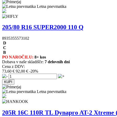
Letna pnevmatika
205/80 R16 SUPER2000 110 Q
8935355573102
D
C
B
PO NAROČILU:
8+ kos
Dobava v naše skladišče:
7 delovnih dni
Cena z DDV:
73,60 €
92,00 €
-20%
Letna pnevmatika
205R 16C 110R TL Dynapro AT-2 Xtreme 