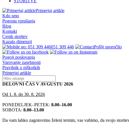
STORITVE
Primerjaj artikle
Kdo smo
Pogosta vprašanja
Blog
Kontakt
Cenik storitev
Kazalo dimenzij
051 309 446
Pošlji sporočilo
Pogoji poslovanja
Varovanje zasebnosti
Pravilnik o piškotkih
Primerjaj artikle
DELOVNI ČAS V AVGUSTU 2026
Od 1. 8. do 30. 8. 2026
PONEDELJEK–PETEK:
8.00–16.00
SOBOTA:
8.00–13.00
Da vam lahko zagotovimo želeni termin, vas vabimo, da svojo storitev