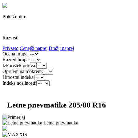
Prikaži filtre
Razvrsti
Privzeto
Cenejši naprej
Dražji naprej
Ocena hrupa:
Razred hrupa:
Izkoristek goriva:
Oprijem na mokrem:
Hitrostni indeks:
Indeks nosilnosti:
Letne pnevmatike 205/80 R16
Letna pnevmatika