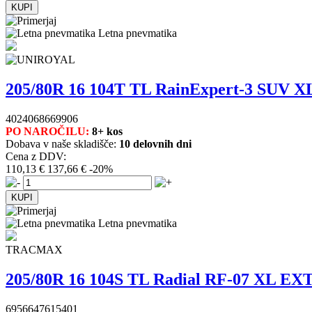
Letna pnevmatika
205/80R 16 104T TL RainExpert-3 SUV
4024068669906
PO NAROČILU:
8+ kos
Dobava v naše skladišče:
10 delovnih dni
Cena z DDV:
110,13 €
137,66 €
-20%
Letna pnevmatika
TRACMAX
205/80R 16 104S TL Radial RF-07 XL 
6956647615401