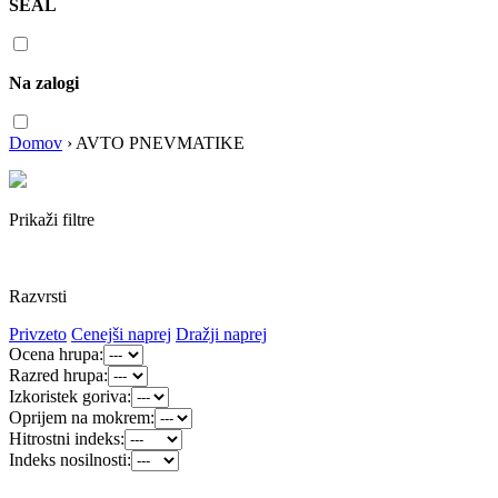
SEAL
Na zalogi
Domov
›
AVTO PNEVMATIKE
Prikaži filtre
Razvrsti
Privzeto
Cenejši naprej
Dražji naprej
Ocena hrupa:
Razred hrupa:
Izkoristek goriva:
Oprijem na mokrem:
Hitrostni indeks:
Indeks nosilnosti: