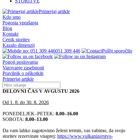
STORITVE
Primerjaj artikle
Kdo smo
Pogosta vprašanja
Blog
Kontakt
Cenik storitev
Kazalo dimenzij
051 309 446
Pošlji sporočilo
Pogoji poslovanja
Varovanje zasebnosti
Pravilnik o piškotkih
Primerjaj artikle
DELOVNI ČAS V AVGUSTU 2026
Od 1. 8. do 30. 8. 2026
PONEDELJEK–PETEK:
8.00–16.00
SOBOTA:
8.00–13.00
Da vam lahko zagotovimo želeni termin, vas vabimo, da svojo
storitev rezervirate vnaprej:
https://www.vulkanizerstvo-