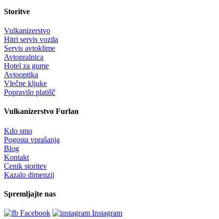
Storitve
Vulkanizerstvo
Hitri servis vozila
Servis avtoklime
Avtopralnica
Hotel za gume
Avtooptika
Vlečne kljuke
Popravilo platišč
Vulkanizerstvo Furlan
Kdo smo
Pogosta vprašanja
Blog
Kontakt
Cenik storitev
Kazalo dimenzij
Spremljajte nas
Facebook
Instagram