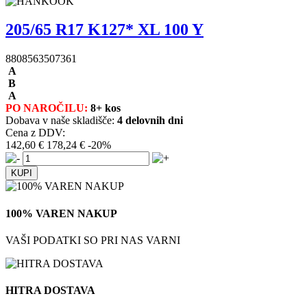
205/65 R17 K127* XL 100 Y
8808563507361
A
B
A
PO NAROČILU:
8+ kos
Dobava v naše skladišče:
4 delovnih dni
Cena z DDV:
142,60 €
178,24 €
-20%
100% VAREN NAKUP
VAŠI PODATKI SO PRI NAS VARNI
HITRA DOSTAVA