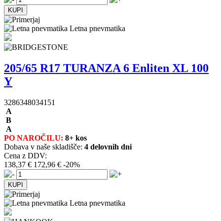
Letna pnevmatika
205/65 R17 TURANZA 6 Enliten XL 100
Y
3286348034151
A
B
A
PO NAROČILU:
8+ kos
Dobava v naše skladišče:
4 delovnih dni
Cena z DDV:
138,37 €
172,96 €
-20%
Letna pnevmatika