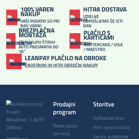
100% VAREN
HITRA DOSTAVA
NAKUP
IZDELKE
VAŠI PODATKI SO PRI
ODPOŠLJEMO ŠE ISTI
NAS VARNI
DAN
BREZPLAČNA
PLAČILO S
MONTAŽA
KARTICAMI
OB NAKUPU ŠTIRIH
MASTERCARD / VISA
AVTO PNEVMATIK DO
/ MAESTRO
16”
LEANPAY PLAČILO NA OBROKE
ENOSTAVNI IN HITRI OBROČNI NAKUPI
Prodajni
Storitve
program
vulkanizerstvo
Mihalovec 1, 8257
rezervacija
Dobova
hitri servis vozila
termina
servis avtoklime
Pokličite nas