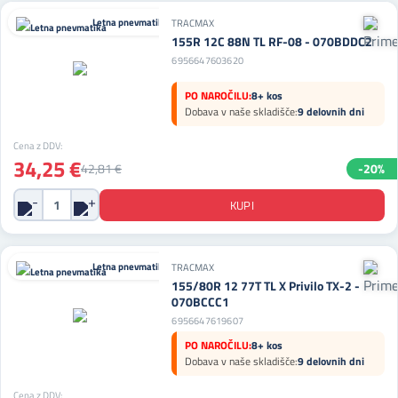
Letna pnevmatika
TRACMAX
155R 12C 88N TL RF-08 - 070BDDC2
6956647603620
PO NAROČILU:
8+ kos
Dobava v naše skladišče:
9 delovnih dni
Cena z DDV:
34,25 €
42,81 €
-20%
Letna pnevmatika
TRACMAX
155/80R 12 77T TL X Privilo TX-2 -
070BCCC1
6956647619607
PO NAROČILU:
8+ kos
Dobava v naše skladišče:
9 delovnih dni
Cena z DDV: