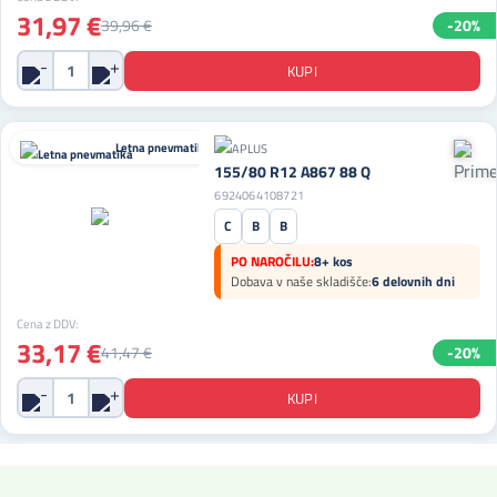
31,97 €
39,96 €
-20%
Letna pnevmatika
155/80 R12 A867 88 Q
6924064108721
C
B
B
PO NAROČILU:
8+ kos
Dobava v naše skladišče:
6 delovnih dni
Cena z DDV:
33,17 €
41,47 €
-20%