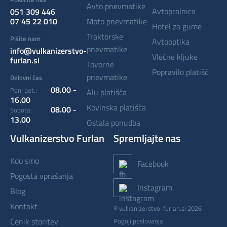
avto pnevmatike
avtopralnica
051 309 446
07 45 22 010
moto pnevmatike
hotel za gume
traktorske
Pišite nam
avtooptika
pnevmatike
info@vulkanizerstvo-
vlečne kljuke
furlan.si
tovorne
popravilo platišč
pnevmatike
Delovni čas
08.00 -
Pon-pet.:
alu platišča
16.00
kovinska platišča
08.00 -
Sobota:
13.00
ostala ponudba
Vulkanizerstvo Furlan
Spremljajte nas
kdo smo
Facebook
pogosta vprašanja
Instagram
blog
kontakt
© vulkanizerstvo-furlan.si 2026
cenik storitev
Pogoji poslovanja