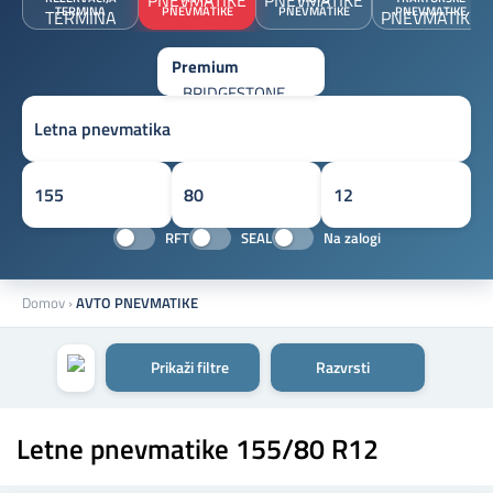
TERMINA
PNEVMATIKE
PNEVMATIKE
PNEVMATIKE
RFT
SEAL
Na zalogi
Domov
›
AVTO PNEVMATIKE
Prikaži filtre
Razvrsti
Letne pnevmatike 155/80 R12